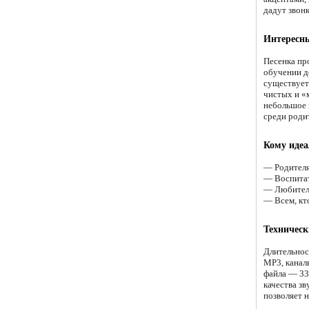
дадут звон
Интересн
Песенка пр
обучении д
существует
чистых и «
небольшое 
среди родит
Кому идеа
— Родителям
— Воспитат
— Любителя
— Всем, кт
Техническ
Длительнос
MP3, канал
файла — 33
качества зв
позволяет н