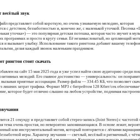
т весёлый звук
файл представляет собой короткую, но очень узнаваемую мелодию, которая
ся с детством, беззаботностью и, конечно же, с маленькой уточкой. Песенка «L
нькая уточка») — это популярная детская потешка, которая часто звучит в мул
х программах и просто в кругу семьи. Её незамысловатый, но цепляющий мот
ся и вызывает улыбку. Использование такого рингтона добавит вашему телефо
стальгии, делая каждый звонок маленьким праздником.
от рингтон стоит скачать
обавлен на сайт 15 мая 2025 года и уже успел найти свою аудиторию среди по
озитивных мелодий. Его главное достоинство — универсальность: он понравитс
 вызывая приятные ассоциации. Размер файла — 334.45 КБ, что позволяет скач
ез лишних затрат трафика. Формат MP3 с битрейтом 128 Кбит/сек обеспечивае
ание, которое будет отлично слышно на любом устройстве, поднимая настроен
 звучания
ится 21 секунду и представляет собой стерео-запись (Joint Stereo) с частотой
я тема очень простая, но невероятно запоминающаяся. В основе лежит, вероят
анный или инструментальный мотив, который повторяется с лёгкими вариациям
еззаботной игры. Характер звучания — светлый, весёлый и ритмичный, с чёт
 которые делают её идеальной для рингтона. Короткая длительность и приятны