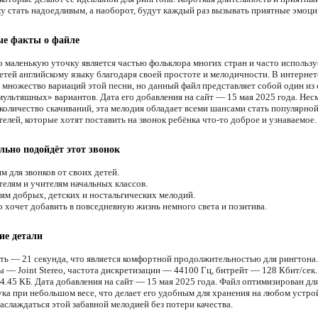
ку стать надоедливым, а наоборот, будут каждый раз вызывать приятные эмоци
ые факты о файле
о маленькую уточку является частью фольклора многих стран и часто использу
етей английскому языку благодаря своей простоте и мелодичности. В интернет
 множество вариаций этой песни, но данный файл представляет собой один из
мультяшных» вариантов. Дата его добавления на сайт — 15 мая 2025 года. Нес
количество скачиваний, эта мелодия обладает всеми шансами стать популярной
елей, которые хотят поставить на звонок ребёнка что-то доброе и узнаваемое.
льно подойдёт этот звонок
 для звонков от своих детей.
елям и учителям начальных классов.
м добрых, детских и ностальгических мелодий.
о хочет добавить в повседневную жизнь немного света и позитива.
ие детали
ть — 21 секунда, что является комфортной продолжительностью для рингтон
ы — Joint Stereo, частота дискретизации — 44100 Гц, битрейт — 128 Кбит/сек.
4.45 КБ. Дата добавления на сайт — 15 мая 2025 года. Файл оптимизирован дл
ука при небольшом весе, что делает его удобным для хранения на любом устро
аслаждаться этой забавной мелодией без потери качества.