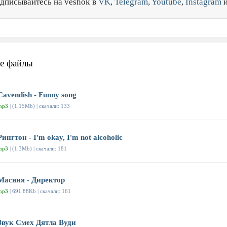
дписывайтесь на veshok в
VK
,
Telegram
,
Youtube
,
Instagram
е файлы
Cavendish - Funny song
mp3
| (1.15Mb) | скачали: 133
Рингтон - I'm okay, I'm not alcoholic
mp3
| (1.3Mb) | скачали: 181
Масяня - Директор
mp3
| 691.88Kb | скачали: 161
Звук Смех Дятла Вуди