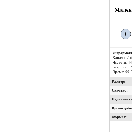
Малень
Информаци
Каналы: Join
Частота: 4
Битрейт:
12
Время: 00:
Размер:
Скачано:
Недавнее с
Время доба
Формат: