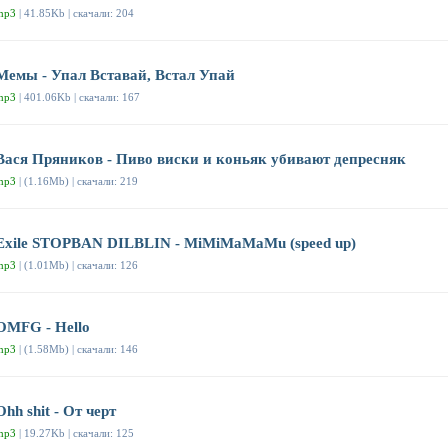
mp3
| 41.85Kb | скачали: 204
Мемы - Упал Вставай, Встал Упай
mp3
| 401.06Kb | скачали: 167
Вася Пряников - Пиво виски и коньяк убивают депресняк
mp3
| (1.16Mb) | скачали: 219
Exile STOPBAN DILBLIN - MiMiMaMaMu (speed up)
mp3
| (1.01Mb) | скачали: 126
OMFG - Hello
mp3
| (1.58Mb) | скачали: 146
Ohh shit - От черт
mp3
| 19.27Kb | скачали: 125