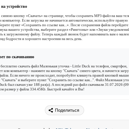
 на устройство
 синюю кнопку «Скачать» на странице, чтобы сохранить MP3-файл на ваш тел
и компьютер. Если загрузка не начинается автоматически, используйте правую
ерите пункт «Сохранить по ссылке как...». После сохранения файла перейдите
звука вашего устройства, выберите раздел «Рингтоны» или «Звуки уведомлени
ть к загруженному файлу. Теперь каждый звонок будет напоминать вам о мален
ряд бодрости и хорошего настроения на весь день.
вет по скачиванию
бесплатно скачать файл Маленькая уточка - Little Duck на телефон, смартфон,
т или компьютер - нажмите на кнопку "Скачать" синего цвета, и начнется загру
файла. Если ничего не происходит, попробуйте кликнуть правой кнопкой мыши
 "Скачать" и выберите пункт "Сохранить по ссылке как...". Файл Маленькая уто
 Duck был скачан уже 188 раз(а). А последний раз файл скачивали 31.07.2026 (09
ом размер у файла 334.45Kb. Быстрей качайте и Вы!
Поделиться