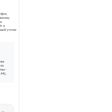
ефон,
 кнопку
 в
й» и
ькой уточке
зка
 на
чка -
:44),