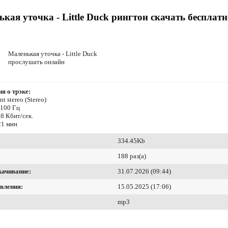
кая уточка - Little Duck рингтон скачать бесплатн
Маленькая уточка - Little Duck
прослушать онлайн
я о трэке:
t stereo (Stereo)
4100 Гц
8 Кбит/сек.
21 мин
334.45Kb
188 раз(а)
качивание:
31.07.2026 (09:44)
вления:
15.05.2025 (17:06)
mp3