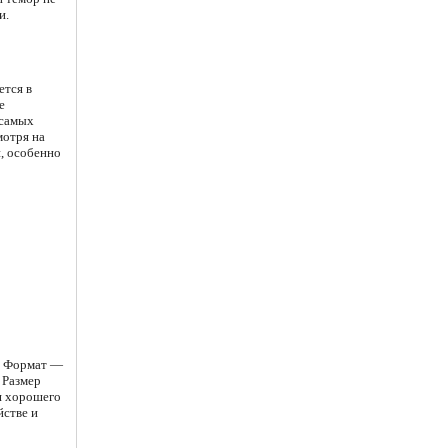
и.
ется в
е
 самых
мотря на
, особенно
а. Формат —
 Размер
я хорошего
йстве и