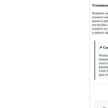
Установка
Нажмите на
планшет ил
мыши и выб
настройки 
укажите пу
и дарить за
📌 Со
Чтобы 
планше
этого 
кнопке
Little
при эт