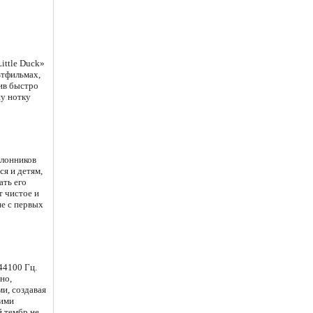
ittle Duck»
ьтфильмах,
ив быстро
ну нотку
клонников
я и детям,
ать его
т чистое и
ие с первых
 44100 Гц.
но,
и, создавая
кими
й тембр не