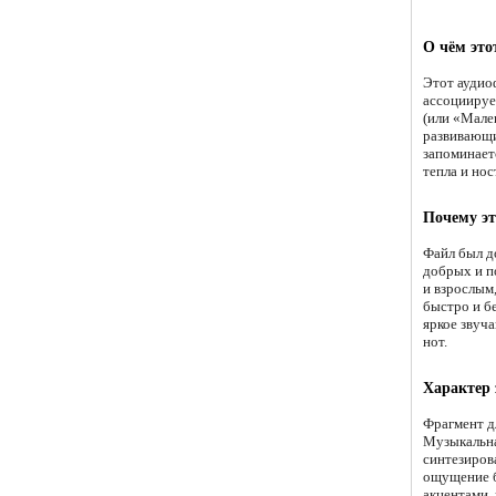
О чём это
Этот аудио
ассоциирует
(или «Мале
развивающи
запоминает
тепла и но
Почему эт
Файл был д
добрых и п
и взрослым,
быстро и б
яркое звуч
нот.
Характер
Фрагмент дл
Музыкальна
синтезиров
ощущение б
акцентами,