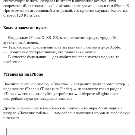
синтезаторные ноты, создавая контраст и ощущение объёма. Звук
современный, технологичный, с лёгким «холодком» — как и сам iPhone X.
При этом он не агрессивный и не резкий, его приятно слушать. Качество:
стерео, 128 Кбит/сек.
Кому и зачем он нужен
— Владельцам iPhone X, XS, XR, которые хотят вернуть «родной»,
аутентичный звонок.
— Тем, кто ищет современный, не заезженный рингтон в духе Apple.
— Любителям футуристичных, «космических» звуков.
— В качестве будильника — для любителей просыпаться под что-то
необычное.
Установка на iPhone
Нажмите на синюю кнопку «Скачать» → сохраните файл на компьютер →
подключите iPhone к iTunes (или Finder) → перетащите трек в раздел
«Тоны» → синхронизируйте устройство → выберите «Rightone» в
настройках звука для входящих вызовов.
Другие современные и классические рингтоны из мира Apple ищите в
разделе «Похожие файлы» — там собрана коллекция звуков на любой вкус
и возраст.