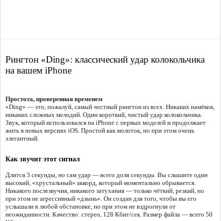
Рингтон «Ding»: классический удар колокольчика
на вашем iPhone
Простота, проверенная временем
«Ding» — это, пожалуй, самый честный рингтон из всех. Никаких намёков,
никаких сложных мелодий. Один короткий, чистый удар колокольчика.
Звук, который использовался на iPhone с первых моделей и продолжает
жить в новых версиях iOS. Простой как молоток, но при этом очень
элегантный.
Как звучит этот сигнал
Длится 3 секунды, но сам удар — всего доля секунды. Вы слышите один
высокий, «хрустальный» аккорд, который моментально обрывается.
Никакого послезвучия, никакого затухания — только чёткий, резкий, но
при этом не агрессивный «дзынь». Он создан для того, чтобы вы его
услышали в любой обстановке, но при этом не вздрогнули от
неожиданности. Качество: стерео, 128 Кбит/сек. Размер файла — всего 50