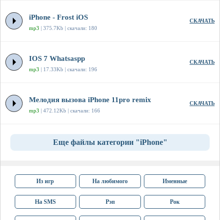
iPhone - Frost iOS
СКАЧАТЬ
mp3
| 375.7Kb | скачали: 180
IOS 7 Whatsaspp
СКАЧАТЬ
mp3
| 17.33Kb | скачали: 196
Мелодия вызова iPhone 11pro remix
СКАЧАТЬ
mp3
| 472.12Kb | скачали: 166
Еще файлы категории "iPhone"
Из игр
На любимого
Именные
На SMS
Рэп
Рок