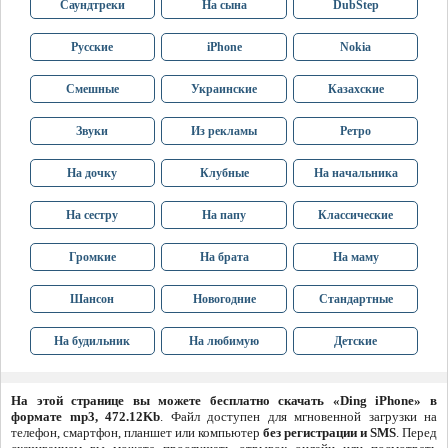
Саундтреки
На сына
DubStep
Русские
iPhone
Nokia
Смешные
Украинские
Казахские
Звуки
Из рекламы
Ретро
На дочку
Клубные
На начальника
На сестру
На папу
Классические
Громкие
На брата
На маму
Шансон
Новогодние
Стандартные
На будильник
На любимую
Детские
На этой странице вы можете бесплатно скачать «Ding iPhone» в
формате mp3, 472.12Kb
. Файл доступен для мгновенной загрузки на
телефон, смартфон, планшет или компьютер
без регистрации и SMS
. Перед