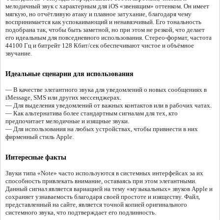
мелодичный звук с характерным для iOS «звенящим» оттенком. Он имеет
мягкую, но отчётливую атаку и плавное затухание, благодаря чему
воспринимается как успокаивающий и ненавязчивый. Его тональность
подобрана так, чтобы быть заметной, но при этом не резкой, что делает
его идеальным для повседневного использования. Стерео-формат, частота
44100 Гц и битрейт 128 Кбит/сек обеспечивают чистое и объёмное
звучание.
Идеальные сценарии для использования
— В качестве элегантного звука для уведомлений о новых сообщениях в
iMessage, SMS или других мессенджерах.
— Для выделения уведомлений от важных контактов или в рабочих чатах.
— Как альтернатива более стандартным сигналам для тех, кто
предпочитает мелодичные и изящные звуки.
— Для использования на любых устройствах, чтобы привнести в них
фирменный стиль Apple.
Интересные факты
Звуки типа «Note» часто используются в системных интерфейсах за их
способность привлекать внимание, оставаясь при этом элегантными.
Данный сигнал является вариацией на тему «музыкальных» звуков Apple и
сохраняет узнаваемость благодаря своей простоте и изяществу. Файл,
представленный на сайте, является точной копией оригинального
системного звука, что подтверждает его подлинность.