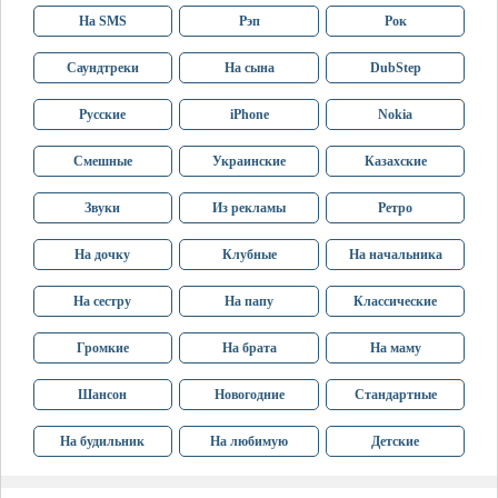
На SMS
Рэп
Рок
Саундтреки
На сына
DubStep
Русские
iPhone
Nokia
Смешные
Украинские
Казахские
Звуки
Из рекламы
Ретро
На дочку
Клубные
На начальника
На сестру
На папу
Классические
Громкие
На брата
На маму
Шансон
Новогодние
Стандартные
На будильник
На любимую
Детские