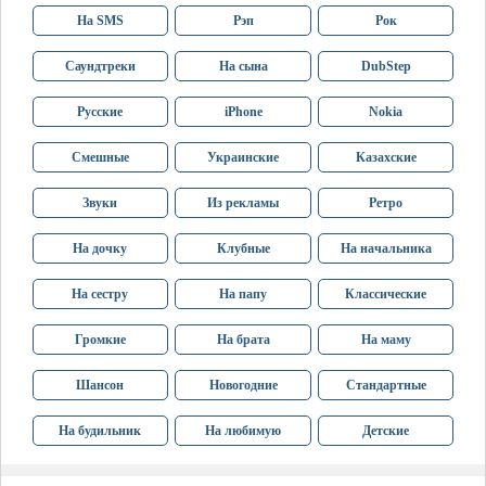
На SMS
Рэп
Рок
Саундтреки
На сына
DubStep
Русские
iPhone
Nokia
Смешные
Украинские
Казахские
Звуки
Из рекламы
Ретро
На дочку
Клубные
На начальника
На сестру
На папу
Классические
Громкие
На брата
На маму
Шансон
Новогодние
Стандартные
На будильник
На любимую
Детские