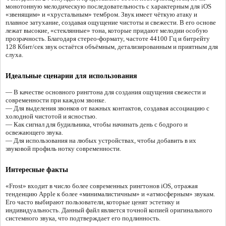
монотонную мелодическую последовательность с характерным для iOS
«звенящим» и «хрустальным» тембром. Звук имеет чёткую атаку и
плавное затухание, создавая ощущение чистоты и свежести. В его основе
лежат высокие, «стеклянные» тона, которые придают мелодии особую
прозрачность. Благодаря стерео-формату, частоте 44100 Гц и битрейту
128 Кбит/сек звук остаётся объёмным, детализированным и приятным для
слуха.
Идеальные сценарии для использования
— В качестве основного рингтона для создания ощущения свежести и
современности при каждом звонке.
— Для выделения звонков от важных контактов, создавая ассоциацию с
холодной чистотой и ясностью.
— Как сигнал для будильника, чтобы начинать день с бодрого и
освежающего звука.
— Для использования на любых устройствах, чтобы добавить в их
звуковой профиль нотку современности.
Интересные факты
«Frost» входит в число более современных рингтонов iOS, отражая
тенденцию Apple к более «минималистичным» и «атмосферным» звукам.
Его часто выбирают пользователи, которые ценят эстетику и
индивидуальность. Данный файл является точной копией оригинального
системного звука, что подтверждает его подлинность.