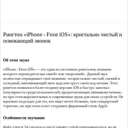
Рингтон «iPhone - Frost iOS»: кристально чистый и
освежающий звонок
Об этом звуке
«iPhone - Frost iOS» — это один из системных рингтонов, название
которого переводится как «иней» или «морозный». Данный звук
полностью оправдывает своё название: он кристально чистый, свежий и
холодный, напоминающий звон льда или хруст снега под ногами. Этот
рингтон появился в более поздних версиях iOS и быстро завоевал
популярность среди пользователей, предпочитающих минималистичные,
но при этом выразительные и современные звуки для своих устройств. Он
идеально подходит для тех, кто ищет нечто большее, чем стандартный
«тритон», но при этом хочет сохранить фирменный стиль Apple.
Особенности звучания
Файл длится 24 секунды и представляет собой повторяющуюся, но не