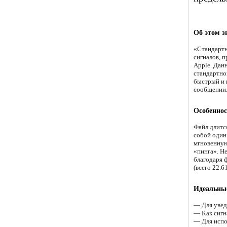
Об этом з
«Стандартн
сигналов, 
Apple. Дан
стандартно
быстрый и 
сообщении
Особеннос
Файл длится
собой один
мгновенную
«пинга». Н
благодаря ф
(всего 22.6
Идеальные
— Для увед
— Как сигн
— Для испо