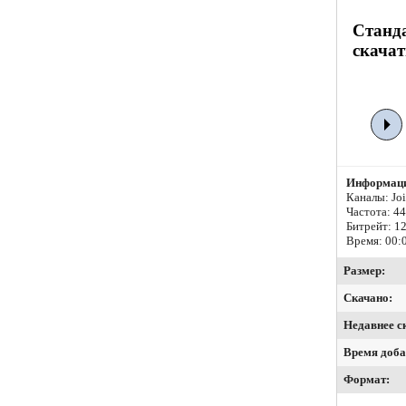
Станда
скачат
Информаци
Каналы: Join
Частота: 4
Битрейт:
12
Время: 00:
Размер:
Скачано:
Недавнее с
Время доба
Формат: