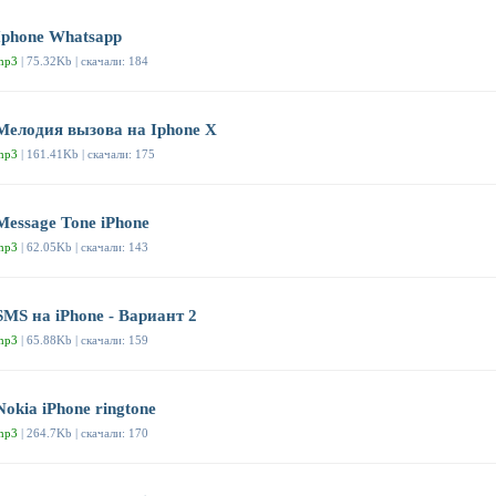
Iphone Whatsapp
mp3
| 75.32Kb | скачали: 184
Мелодия вызова на Iphone X
mp3
| 161.41Kb | скачали: 175
Message Tone iPhone
mp3
| 62.05Kb | скачали: 143
SMS на iPhone - Вариант 2
mp3
| 65.88Kb | скачали: 159
Nokia iPhone ringtone
mp3
| 264.7Kb | скачали: 170