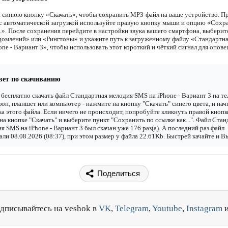
 синюю кнопку «Скачать», чтобы сохранить MP3-файл на ваше устройство. П
с автоматической загрузкой используйте правую кнопку мыши и опцию «Сохр
..». После сохранения перейдите в настройки звука вашего смартфона, выберит
домлений» или «Рингтоны» и укажите путь к загруженному файлу «Стандартн
ne - Вариант 3», чтобы использовать этот короткий и чёткий сигнал для опов
вет по скачиванию
бесплатно скачать файл Стандартная мелодия SMS на iPhone - Вариант 3 на те
он, планшет или компьютер - нажмите на кнопку "Скачать" синего цвета, и нач
ка этого файла. Если ничего не происходит, попробуйте кликнуть правой кнопк
а кнопке "Скачать" и выберите пункт "Сохранить по ссылке как...". Файл Стан
я SMS на iPhone - Вариант 3 был скачан уже 176 раз(а). А последний раз файл
али 08.08.2026 (08:37), при этом размер у файла 22.61Kb. Быстрей качайте и В
Поделиться
дписывайтесь на veshok в
VK
,
Telegram
,
Youtube
,
Instagram