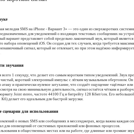
вуке
ая мелодия SMS на iPhone - Вариант 3» — это один из сверхкоротких систем
предназначенных для уведомлений о входящих текстовых сообщениях на устро
ный вариант представляет собой предельно лаконичный звук, который является
го набора оповещений iOS. Он создан для тех случаев, когда требуется максим
ненавязчивый сигнал, который не отвлекает, но при этом надёжно информируе
.
ти звучания
 всего 1 секунду, что делает его самым коротким типом уведомлений. Звук пр
 чистый, короткий электронный импульс с лёгким музыкальным обертоном. Он
 атаку и практически нулевое затухание, что создаёт ощущение «щёлчка» или
есмотря на свою минимальную длительность, сигнал остаётся чётким и разбор
ормату Joint stereo, частоте 44100 Гц и битрейту 128 Кбит/сек. Его небольшо
1 Кб) делает его идеальным для быстрой загрузки.
 сценарии для использования
омлений о новых SMS или сообщениях в мессенджерах, когда важна каждая се
ал для оповещений от системных приложений или фоновых процессов.
льзования в общественных местах или на работе, где длинные или громкие зву