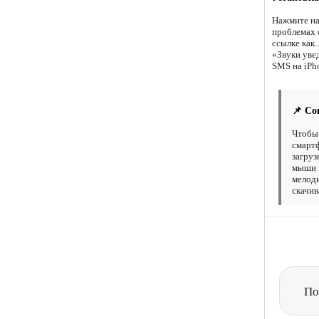
Нажмите на
проблемах 
ссылке как.
«Звуки уве
SMS на iPho
📌 Со
Чтобы 
смартф
загруз
мыши н
мелоди
скачив
По