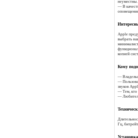
неуместны.
— В качест
оповещения
Интересн
Apple пред
выбрать на
минималист
функционал
копией сист
Кому подо
— Владельц
— Пользова
звуков Appl
— Тем, кто
— Любителя
Техничес
Длительнос
Гц, битрей
Установка