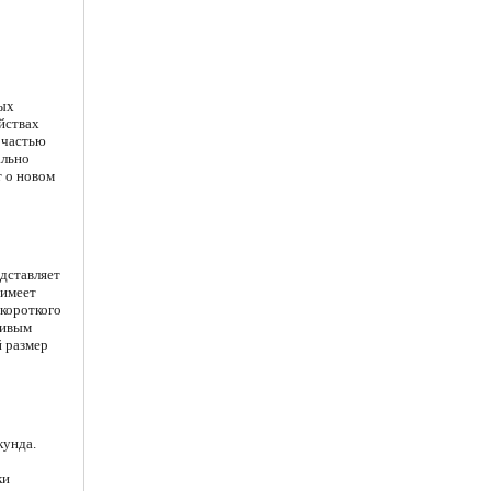
ных
йствах
 частью
ально
т о новом
едставляет
 имеет
 короткого
чивым
й размер
кунда.
ки