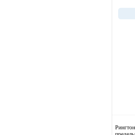
Рингтон
предель