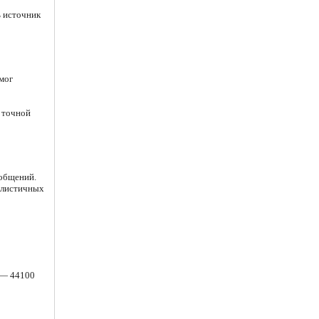
ь источник
мог
 точной
ообщений.
алистичных
и — 44100