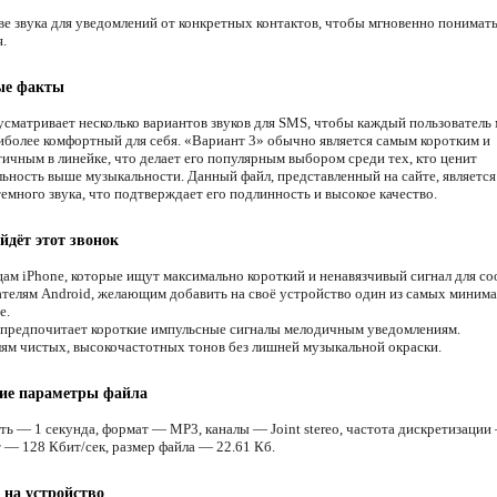
ве звука для уведомлений от конкретных контактов, чтобы мгновенно понимат
.
ые факты
усматривает несколько вариантов звуков для SMS, чтобы каждый пользователь 
иболее комфортный для себя. «Вариант 3» обычно является самым коротким и
ичным в линейке, что делает его популярным выбором среди тех, кто ценит
ьность выше музыкальности. Данный файл, представленный на сайте, является
емного звука, что подтверждает его подлинность и высокое качество.
йдёт этот звонок
ам iPhone, которые ищут максимально короткий и ненавязчивый сигнал для с
телям Android, желающим добавить на своё устройство один из самых миним
e.
 предпочитает короткие импульсные сигналы мелодичным уведомлениям.
м чистых, высокочастотных тонов без лишней музыкальной окраски.
кие параметры файла
ть — 1 секунда, формат — MP3, каналы — Joint stereo, частота дискретизаци
т — 128 Кбит/сек, размер файла — 22.61 Кб.
 на устройство