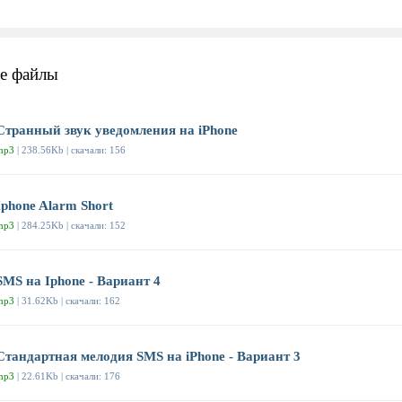
е файлы
Странный звук уведомления на iPhone
mp3
| 238.56Kb | скачали: 156
Iphone Alarm Short
mp3
| 284.25Kb | скачали: 152
SMS на Iphone - Вариант 4
mp3
| 31.62Kb | скачали: 162
Стандартная мелодия SMS на iPhone - Вариант 3
mp3
| 22.61Kb | скачали: 176