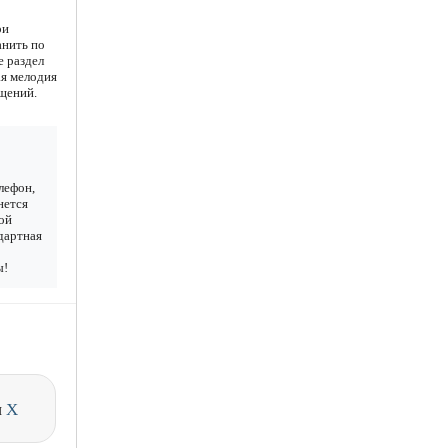
ри
анить по
е раздел
ая мелодия
ещений.
лефон,
нется
ой
дартная
ы!
и
X