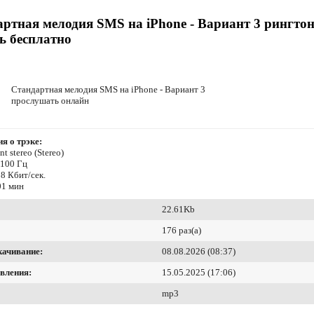
ртная мелодия SMS на iPhone - Вариант 3 рингто
ь бесплатно
Стандартная мелодия SMS на iPhone - Вариант 3
прослушать онлайн
я о трэке:
t stereo (Stereo)
4100 Гц
8 Кбит/сек.
01 мин
22.61Kb
176 раз(а)
качивание:
08.08.2026 (08:37)
вления:
15.05.2025 (17:06)
mp3