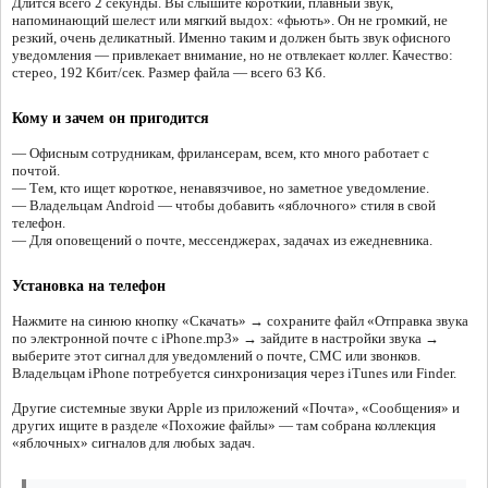
Длится всего 2 секунды. Вы слышите короткий, плавный звук,
напоминающий шелест или мягкий выдох: «фьють». Он не громкий, не
резкий, очень деликатный. Именно таким и должен быть звук офисного
уведомления — привлекает внимание, но не отвлекает коллег. Качество:
стерео, 192 Кбит/сек. Размер файла — всего 63 Кб.
Кому и зачем он пригодится
— Офисным сотрудникам, фрилансерам, всем, кто много работает с
почтой.
— Тем, кто ищет короткое, ненавязчивое, но заметное уведомление.
— Владельцам Android — чтобы добавить «яблочного» стиля в свой
телефон.
— Для оповещений о почте, мессенджерах, задачах из ежедневника.
Установка на телефон
Нажмите на синюю кнопку «Скачать» → сохраните файл «Отправка звука
по электронной почте с iPhone.mp3» → зайдите в настройки звука →
выберите этот сигнал для уведомлений о почте, СМС или звонков.
Владельцам iPhone потребуется синхронизация через iTunes или Finder.
Другие системные звуки Apple из приложений «Почта», «Сообщения» и
других ищите в разделе «Похожие файлы» — там собрана коллекция
«яблочных» сигналов для любых задач.