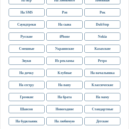
Из игр
На любимого
Именные
На SMS
Рэп
Рок
Саундтреки
На сына
DubStep
Русские
iPhone
Nokia
Смешные
Украинские
Казахские
Звуки
Из рекламы
Ретро
На дочку
Клубные
На начальника
На сестру
На папу
Классические
Громкие
На брата
На маму
Шансон
Новогодние
Стандартные
На будильник
На любимую
Детские