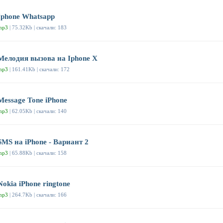
Iphone Whatsapp
mp3
| 75.32Kb | скачали: 183
Мелодия вызова на Iphone X
mp3
| 161.41Kb | скачали: 172
Message Tone iPhone
mp3
| 62.05Kb | скачали: 140
SMS на iPhone - Вариант 2
mp3
| 65.88Kb | скачали: 158
Nokia iPhone ringtone
mp3
| 264.7Kb | скачали: 166