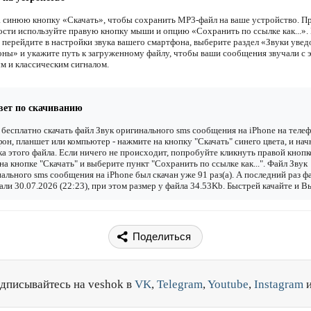
 синюю кнопку «Скачать», чтобы сохранить MP3-файл на ваше устройство. П
сти используйте правую кнопку мыши и опцию «Сохранить по ссылке как...».
 перейдите в настройки звука вашего смартфона, выберите раздел «Звуки уве
оны» и укажите путь к загруженному файлу, чтобы ваши сообщения звучали с 
м и классическим сигналом.
вет по скачиванию
бесплатно скачать файл Звук оригинального sms сообщения на iPhone на телеф
он, планшет или компьютер - нажмите на кнопку "Скачать" синего цвета, и нач
ка этого файла. Если ничего не происходит, попробуйте кликнуть правой кнопк
а кнопке "Скачать" и выберите пункт "Сохранить по ссылке как...". Файл Звук
ального sms сообщения на iPhone был скачан уже 91 раз(а). А последний раз ф
али 30.07.2026 (22:23), при этом размер у файла 34.53Kb. Быстрей качайте и В
Поделиться
дписывайтесь на veshok в
VK
,
Telegram
,
Youtube
,
Instagram