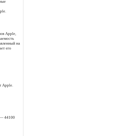
нные
ple.
ов Apple,
ваемость
авленный на
ает его
т Apple.
и — 44100