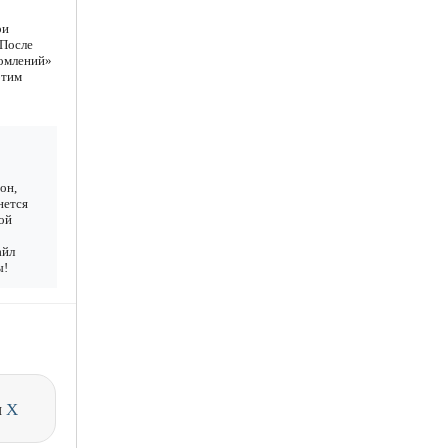
ри
 После
домлений»
этим
он,
нется
ой
айл
ы!
и
X