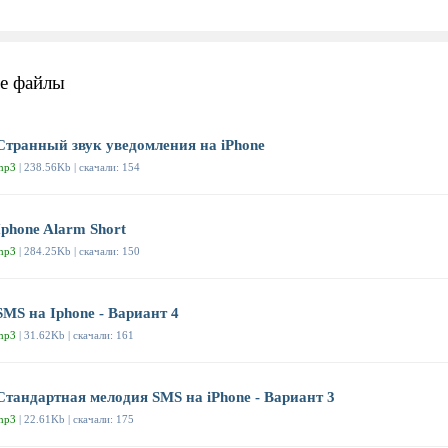
е файлы
Странный звук уведомления на iPhone
mp3
| 238.56Kb | скачали: 154
Iphone Alarm Short
mp3
| 284.25Kb | скачали: 150
SMS на Iphone - Вариант 4
mp3
| 31.62Kb | скачали: 161
Стандартная мелодия SMS на iPhone - Вариант 3
mp3
| 22.61Kb | скачали: 175