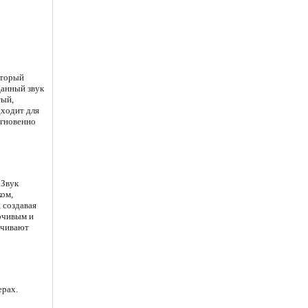
оторый
Данный звук
тый,
дходит для
мгновенно
 Звук
ком,
 создавая
орчивым и
печивают
ерах.