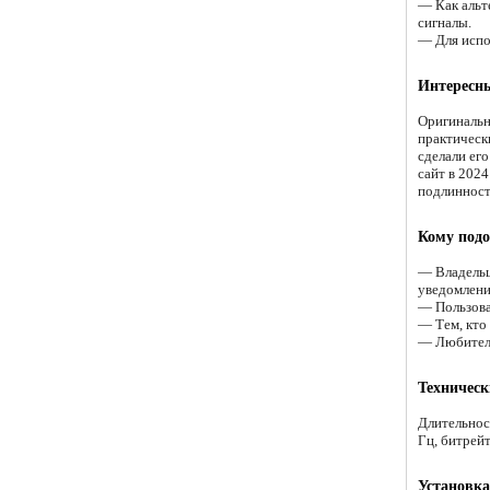
— Как альт
сигналы.
— Для испо
Интересн
Оригинальн
практическ
сделали ег
сайт в 2024
подлинност
Кому подо
— Владельц
уведомлени
— Пользова
— Тем, кто
— Любителя
Техничес
Длительнос
Гц, битрей
Установка