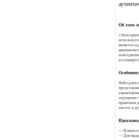
аутенти
Об этом з
«Звук ориг
использует
является о
минималист
повседневн
ассоциирует
Особеннос
Файл длится
представля
характерны
ощущение ч
приятным дл
чистое и д
Идеальные
— В качест
— Для выде