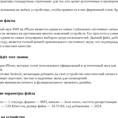
ернатива стандартным «тритонам» для тех, кто ценит аутентичные и провере
льзования на любых устройствах, чтобы привнести в них фирменный стиль Ap
ые факты
ый звук SMS на iPhone является одним из самых стабильных системных сигнал
и не меняясь на протяжении многих поколений устройств. Его простота и узна
о одним из самых популярных выборов среди пользователей. Данный файл, доб
 году, является точной копией оригинального системного звука, что подтвержд
ь и высокое качество.
йдёт этот звонок
ам iPhone, которые хотят использовать официальный и аутентичный звук для
й.
телям Android, желающим добавить на своё устройство классический сигнал о
 ищет короткие, чистые и надёжные звуки для оповещений.
м минималистичного и функционального звукового дизайна.
кие параметры файла
ть — 1 секунда, формат — MP3, каналы — Joint stereo, частота дискретизаци
т — 128 Кбит/сек, размер файла — 34.53 Кб, год добавления — 2024.
 на устройство