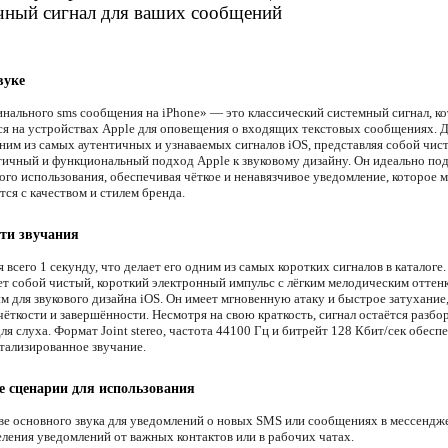
чный сигнал для ваших сообщений
вуке
инального sms сообщения на iPhone» — это классический системный сигнал, к
ся на устройствах Apple для оповещения о входящих текстовых сообщениях. 
дним из самых аутентичных и узнаваемых сигналов iOS, представляя собой чис
ичный и функциональный подход Apple к звуковому дизайну. Он идеально по
ого использования, обеспечивая чёткое и ненавязчивое уведомление, которое 
ся с качеством и стилем бренда.
ти звучания
 всего 1 секунду, что делает его одним из самых коротких сигналов в каталоге.
ет собой чистый, короткий электронный импульс с лёгким мелодическим оттен
м для звукового дизайна iOS. Он имеет мгновенную атаку и быстрое затухание,
ёткости и завершённости. Несмотря на свою краткость, сигнал остаётся разб
я слуха. Формат Joint stereo, частота 44100 Гц и битрейт 128 Кбит/сек обес
етализированное звучание.
 сценарии для использования
ве основного звука для уведомлений о новых SMS или сообщениях в мессендж
ления уведомлений от важных контактов или в рабочих чатах.