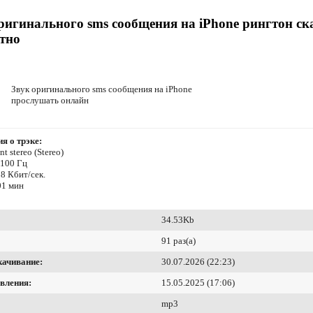
ригинального sms сообщения на iPhone рингтон ск
тно
Звук оригинального sms сообщения на iPhone
прослушать онлайн
я о трэке:
t stereo (Stereo)
4100 Гц
8 Кбит/сек.
01 мин
34.53Kb
91 раз(а)
качивание:
30.07.2026 (22:23)
вления:
15.05.2025 (17:06)
mp3