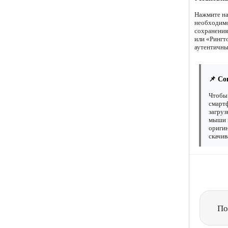
Нажмите на
необходимо
сохранения
или «Рингт
аутентичны
📌 Со
Чтобы 
смартф
загруз
мыши н
оригин
скачив
По