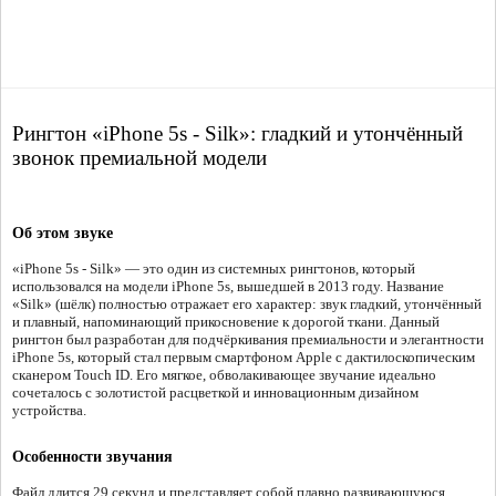
Рингтон «iPhone 5s - Silk»: гладкий и утончённый
звонок премиальной модели
Об этом звуке
«iPhone 5s - Silk» — это один из системных рингтонов, который
использовался на модели iPhone 5s, вышедшей в 2013 году. Название
«Silk» (шёлк) полностью отражает его характер: звук гладкий, утончённый
и плавный, напоминающий прикосновение к дорогой ткани. Данный
рингтон был разработан для подчёркивания премиальности и элегантности
iPhone 5s, который стал первым смартфоном Apple с дактилоскопическим
сканером Touch ID. Его мягкое, обволакивающее звучание идеально
сочеталось с золотистой расцветкой и инновационным дизайном
устройства.
Особенности звучания
Файл длится 29 секунд и представляет собой плавно развивающуюся