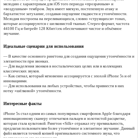
мелодию с характерным для iOS того периода «прозрачным» и
«воздушным» тембром. Звук имеет мягкую, постепенную атаку и
бархатистое затухание, создавая ощущение гладкости и утончённости.
Мелодия построена на переливающихся, словно «струящихся» тонах,
которые ассоциируются с шелковистой тканью. Стерео-формат, частота
44100 Гц и битрейт 128 Кбит/сек обеспечивают чистое и объёмное
звучание.
Идеальные сценарии для использования
— В качестве основного рингтона для создания ощущения утончённости и
элегантности при звонках.
— Для выделения звонков в ностальгических целях или в коллекциях
классических звуков.
— Как сигнал, который мгновенно ассоциируется с эпохой iPhone 5s и её
инновациями.
— Для использования на любых устройствах, чтобы привнести в них
нотку «шёлковой» утончённости.
Интересные факты
iPhone 5s стал одним из самых популярных смартфонов Apple благодаря
инновационному сканеру отпечатков пальцев и золотистой расцветке,
которая стала культовой. Рингтон «Silk» отражал эту премиальность,
предлагая пользователям более утончённое и элегантное звучание. Данный
файл является точной копией оригинального системного звука, что