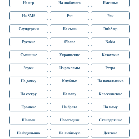
Из игр
На любимого
Именные
На SMS
Рэп
Рок
Саундтреки
На сына
DubStep
Русские
iPhone
Nokia
Смешные
Украинские
Казахские
Звуки
Из рекламы
Ретро
На дочку
Клубные
На начальника
На сестру
На папу
Классические
Громкие
На брата
На маму
Шансон
Новогодние
Стандартные
На будильник
На любимую
Детские