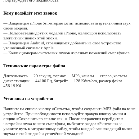
подтверждает его подлинность.
Кому подойдёт этот звонок
— Владельцам iPhone 5s, которые хотят использовать аутентичный звук
своей модели.
— Пользователям других моделей iPhone, желающим использовать
элегантный звонок этой эпохи.
— Владельцам Android, стремящимся добавить на своё устройство
утончённый сигнал от Apple.
— Коллекционерам системных звуков из разных поколений смартфонов.
Технические параметры файла
Длительность — 29 секунд, формат — MP3, каналы — стерео, частота
дискретизации — 44100 Гц, битрейт — 128 Кбит/сек, размер файла —
456.19 Кб.
Установка на устройство
Нажмите на синюю кнопку «Скачать», чтобы сохранить MP3-файл на ваше
устройство. При необходимости используйте правую кнопку мыши и
опцию «Сохранить по ссылке как...». После сохранения перейдите в
настройки звука вашего смартфона, выберите раздел «Рингтоны» и
укажите путь к загруженному файлу, чтобы каждый ваш входящий вызов
звучал с этой гладкой и утончённой мелодией.