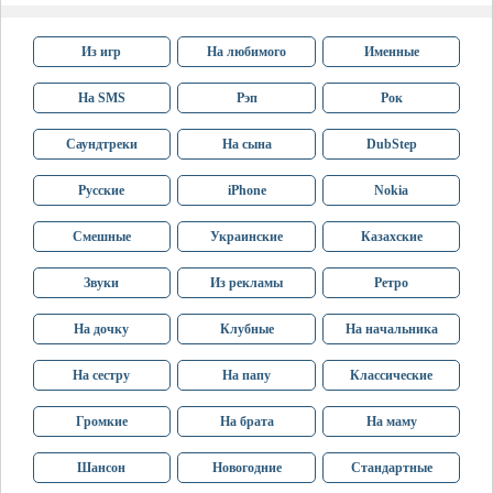
Из игр
На любимого
Именные
На SMS
Рэп
Рок
Саундтреки
На сына
DubStep
Русские
iPhone
Nokia
Смешные
Украинские
Казахские
Звуки
Из рекламы
Ретро
На дочку
Клубные
На начальника
На сестру
На папу
Классические
Громкие
На брата
На маму
Шансон
Новогодние
Стандартные