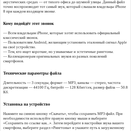
акустических средах — от тихого офиса до шумной улицы. Данный файл
точно воспроизводит тот самый звук, который слышали владельцы iPhone
8 при каждом входящем звонке.
Кому подойдёт этот звонок
— Всем владельцам iPhone, которые хотят использовать официальный
классический звонок.
— Пользователям Android, желающим установить эталонный сигнал Apple
на своё устройство.
— Тем, кто ищет короткие, но узнаваемые и эстетичные рингтоны.
— Коллекционерам оригинальных звуков из разных поколений
смартфонов.
Технические параметры файла
Длительность — 3 секунды, формат — MP3, каналы — стерео, частота
дискретизации — 44100 Гц, битрейт — 128 Кбит/сек, размер файла — 50.8
Кб.
Установка на устройство
Нажмите на синюю кнопку «Скачать», чтобы сохранить MP3-файл. При
необходимости используйте правую кнопку мыши и выберите
«Сохранить по ссылке как...». Затем перейдите в настройки звука вашего
смартфона, выберите раздел «Рингтоны» и укажите путь к загруженному