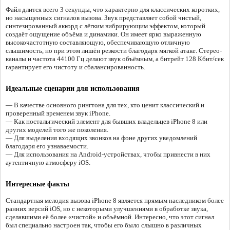
Файл длится всего 3 секунды, что характерно для классических коротких,
но насыщенных сигналов вызова. Звук представляет собой чистый,
синтезированный аккорд с лёгким вибрирующим эффектом, который
создаёт ощущение объёма и динамики. Он имеет ярко выраженную
высокочастотную составляющую, обеспечивающую отличную
слышимость, но при этом лишён резкости благодаря мягкой атаке. Стерео-
каналы и частота 44100 Гц делают звук объёмным, а битрейт 128 Кбит/сек
гарантирует его чистоту и сбалансированность.
Идеальные сценарии для использования
— В качестве основного рингтона для тех, кто ценит классический и
проверенный временем звук iPhone.
— Как ностальгический элемент для бывших владельцев iPhone 8 или
других моделей того же поколения.
— Для выделения входящих звонков на фоне других уведомлений
благодаря его узнаваемости.
— Для использования на Android-устройствах, чтобы привнести в них
аутентичную атмосферу iOS.
Интересные факты
Стандартная мелодия вызова iPhone 8 является прямым наследником более
ранних версий iOS, но с некоторыми улучшениями в обработке звука,
сделавшими её более «чистой» и объёмной. Интересно, что этот сигнал
был специально настроен так, чтобы его было слышно в различных