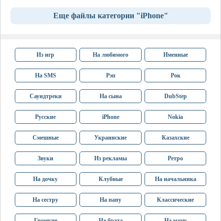
Еще файлы категории "iPhone"
Из игр
На любимого
Именные
На SMS
Рэп
Рок
Саундтреки
На сына
DubStep
Русские
iPhone
Nokia
Смешные
Украинские
Казахские
Звуки
Из рекламы
Ретро
На дочку
Клубные
На начальника
На сестру
На папу
Классические
Громкие
На брата
На маму