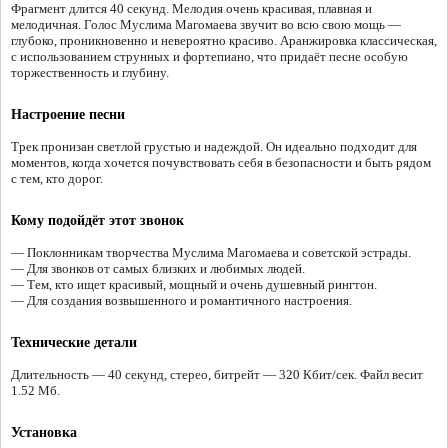
Фрагмент длится 40 секунд. Мелодия очень красивая, плавная и
мелодичная. Голос Муслима Магомаева звучит во всю свою мощь —
глубоко, проникновенно и невероятно красиво. Аранжировка классическая,
с использованием струнных и фортепиано, что придаёт песне особую
торжественность и глубину.
Настроение песни
Трек пронизан светлой грустью и надеждой. Он идеально подходит для
моментов, когда хочется почувствовать себя в безопасности и быть рядом
с тем, кто дорог.
Кому подойдёт этот звонок
— Поклонникам творчества Муслима Магомаева и советской эстрады.
— Для звонков от самых близких и любимых людей.
— Тем, кто ищет красивый, мощный и очень душевный рингтон.
— Для создания возвышенного и романтичного настроения.
Технические детали
Длительность — 40 секунд, стерео, битрейт — 320 Кбит/сек. Файл весит
1.52 Мб.
Установка