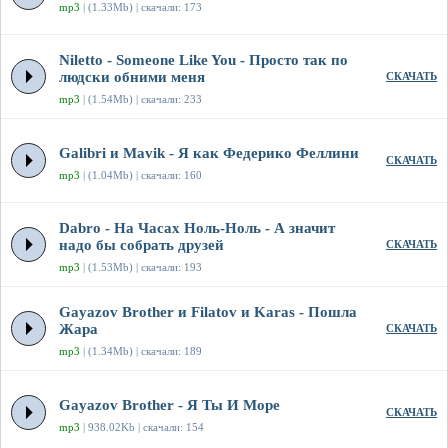
mp3
| (1.33Mb) | скачали: 173
Niletto - Someone Like You - Просто так по
людски обними меня
СКАЧАТЬ
mp3
| (1.54Mb) | скачали: 233
Galibri и Mavik - Я как Федерико Феллини
СКАЧАТЬ
mp3
| (1.04Mb) | скачали: 160
Dabro - На Часах Ноль-Ноль - А значит
надо бы собрать друзей
СКАЧАТЬ
mp3
| (1.53Mb) | скачали: 193
Gayazov Brother и Filatov и Karas - Пошла
Жара
СКАЧАТЬ
mp3
| (1.34Mb) | скачали: 189
Gayazov Brother - Я Ты И Море
СКАЧАТЬ
mp3
| 938.02Kb | скачали: 154