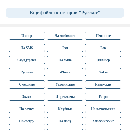
Еще файлы категории "Русские"
Из игр
На любимого
Именные
На SMS
Рэп
Рок
Саундтреки
На сына
DubStep
Русские
iPhone
Nokia
Смешные
Украинские
Казахские
Звуки
Из рекламы
Ретро
На дочку
Клубные
На начальника
На сестру
На папу
Классические