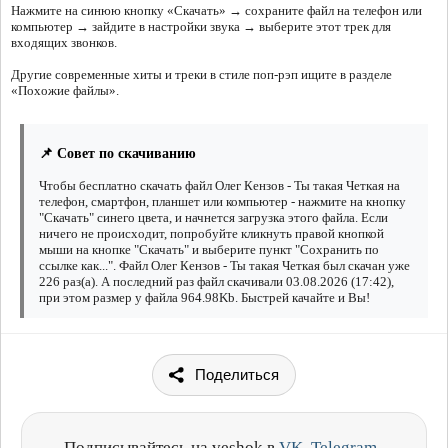
Нажмите на синюю кнопку «Скачать» → сохраните файл на телефон или
компьютер → зайдите в настройки звука → выберите этот трек для
входящих звонков.
Другие современные хиты и треки в стиле поп-рэп ищите в разделе
«Похожие файлы».
📌 Совет по скачиванию
Чтобы бесплатно скачать файл Олег Кензов - Ты такая Четкая на
телефон, смартфон, планшет или компьютер - нажмите на кнопку
"Скачать" синего цвета, и начнется загрузка этого файла. Если
ничего не происходит, попробуйте кликнуть правой кнопкой
мыши на кнопке "Скачать" и выберите пункт "Сохранить по
ссылке как...". Файл Олег Кензов - Ты такая Четкая был скачан уже
226 раз(а). А последний раз файл скачивали 03.08.2026 (17:42),
при этом размер у файла 964.98Kb. Быстрей качайте и Вы!
Поделиться
Подписывайтесь на veshok в
VK
,
Telegram
,