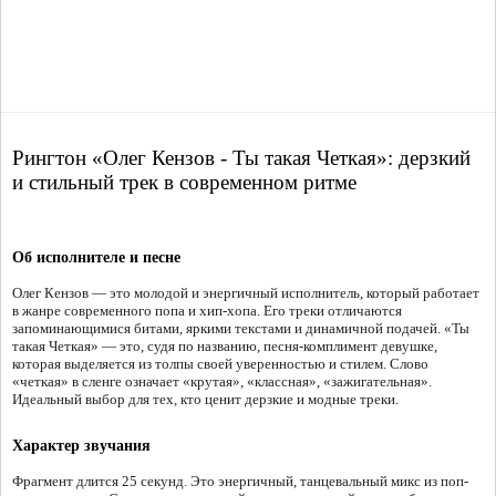
Рингтон «Олег Кензов - Ты такая Четкая»: дерзкий
и стильный трек в современном ритме
Об исполнителе и песне
Олег Кензов — это молодой и энергичный исполнитель, который работает
в жанре современного попа и хип-хопа. Его треки отличаются
запоминающимися битами, яркими текстами и динамичной подачей. «Ты
такая Четкая» — это, судя по названию, песня-комплимент девушке,
которая выделяется из толпы своей уверенностью и стилем. Слово
«четкая» в сленге означает «крутая», «классная», «зажигательная».
Идеальный выбор для тех, кто ценит дерзкие и модные треки.
Характер звучания
Фрагмент длится 25 секунд. Это энергичный, танцевальный микс из поп-