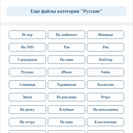
Еще файлы категории "Русские"
Из игр
На любимого
Именные
На SMS
Рэп
Рок
Саундтреки
На сына
DubStep
Русские
iPhone
Nokia
Смешные
Украинские
Казахские
Звуки
Из рекламы
Ретро
На дочку
Клубные
На начальника
На сестру
На папу
Классические