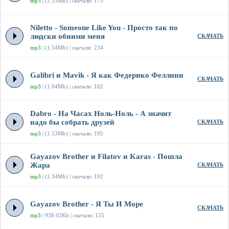
mp3
| (1.33Mb) | скачали: 175
Niletto - Someone Like You - Просто так по
людски обними меня
СКАЧАТЬ
mp3
| (1.54Mb) | скачали: 234
Galibri и Mavik - Я как Федерико Феллини
СКАЧАТЬ
mp3
| (1.04Mb) | скачали: 162
Dabro - На Часах Ноль-Ноль - А значит
надо бы собрать друзей
СКАЧАТЬ
mp3
| (1.53Mb) | скачали: 195
Gayazov Brother и Filatov и Karas - Пошла
Жара
СКАЧАТЬ
mp3
| (1.34Mb) | скачали: 192
Gayazov Brother - Я Ты И Море
СКАЧАТЬ
mp3
| 938.02Kb | скачали: 155