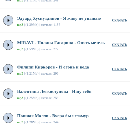
mp3
| (1.11Mb) | скачали: 249
Эдуард Хуснутдинов - Я живу не унываю
СКАЧАТЬ
mp3
| (1.39Mb) | скачали: 1157
MIRAVI - Полина Гагарина - Опять метель
СКАЧАТЬ
mp3
| (1.59Mb) | скачали: 272
Филипп Киркоров - И огонь и вода
СКАЧАТЬ
mp3
| (1.21Mb) | скачали: 290
Валентина Легкоступова - Ищу тебя
СКАЧАТЬ
mp3
| (1.25Mb) | скачали: 259
Пошлая Молли - Вчера был гламур
СКАЧАТЬ
mp3
| (1.28Mb) | скачали: 244