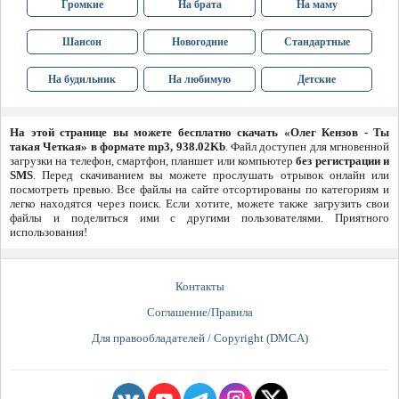
Громкие
На брата
На маму
Шансон
Новогодние
Стандартные
На будильник
На любимую
Детские
На этой странице вы можете бесплатно скачать «Олег Кензов - Ты
такая Четкая» в формате mp3, 938.02Kb
. Файл доступен для мгновенной
загрузки на телефон, смартфон, планшет или компьютер
без регистрации и
SMS
. Перед скачиванием вы можете прослушать отрывок онлайн или
посмотреть превью. Все файлы на сайте отсортированы по категориям и
легко находятся через поиск. Если хотите, можете также загрузить свои
файлы и поделиться ими с другими пользователями. Приятного
использования!
Контакты
Соглашение/Правила
Для правообладателей / Copyright (DMCA)