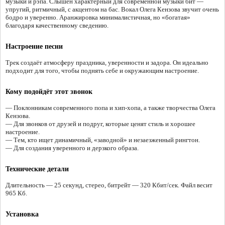
музыки и рэпа. Слышен характерный для современной музыки бит —
упругий, ритмичный, с акцентом на бас. Вокал Олега Кензова звучит очень
бодро и уверенно. Аранжировка минималистичная, но «богатая»
благодаря качественному сведению.
Настроение песни
Трек создаёт атмосферу праздника, уверенности и задора. Он идеально
подходит для того, чтобы поднять себе и окружающим настроение.
Кому подойдёт этот звонок
— Поклонникам современного попа и хип-хопа, а также творчества Олега
Кензова.
— Для звонков от друзей и подруг, которые ценят стиль и хорошее
настроение.
— Тем, кто ищет динамичный, «заводной» и незаезженный рингтон.
— Для создания уверенного и дерзкого образа.
Технические детали
Длительность — 25 секунд, стерео, битрейт — 320 Кбит/сек. Файл весит
965 Кб.
Установка