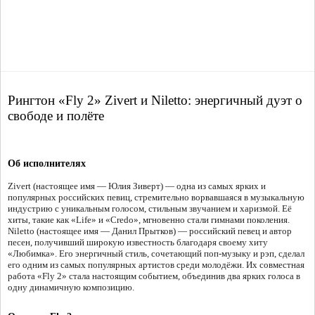
Рингтон «Fly 2» Zivert и Niletto: энергичный дуэт о
свободе и полёте
Об исполнителях
Zivert (настоящее имя — Юлия Зиверт) — одна из самых ярких и
популярных российских певиц, стремительно ворвавшаяся в музыкальную
индустрию с уникальным голосом, стильным звучанием и харизмой. Её
хиты, такие как «Life» и «Credo», мгновенно стали гимнами поколения.
Niletto (настоящее имя — Данил Прытков) — российский певец и автор
песен, получивший широкую известность благодаря своему хиту
«Любимка». Его энергичный стиль, сочетающий поп-музыку и рэп, сделал
его одним из самых популярных артистов среди молодёжи. Их совместная
работа «Fly 2» стала настоящим событием, объединив два ярких голоса в
одну динамичную композицию.