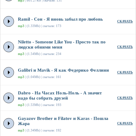
mp3
| 801.27Kb | скачали: 131
Ramil - Сон - Я вновь забыл про любовь
СКАЧАТЬ
mp3
| (1.33Mb) | скачали: 173
Niletto - Someone Like You - Просто так по
людски обними меня
СКАЧАТЬ
mp3
| (1.54Mb) | скачали: 234
Galibri и Mavik - Я как Федерико Феллини
СКАЧАТЬ
mp3
| (1.04Mb) | скачали: 161
Dabro - На Часах Ноль-Ноль - А значит
надо бы собрать друзей
СКАЧАТЬ
mp3
| (1.53Mb) | скачали: 193
Gayazov Brother и Filatov и Karas - Пошла
Жара
СКАЧАТЬ
mp3
| (1.34Mb) | скачали: 192