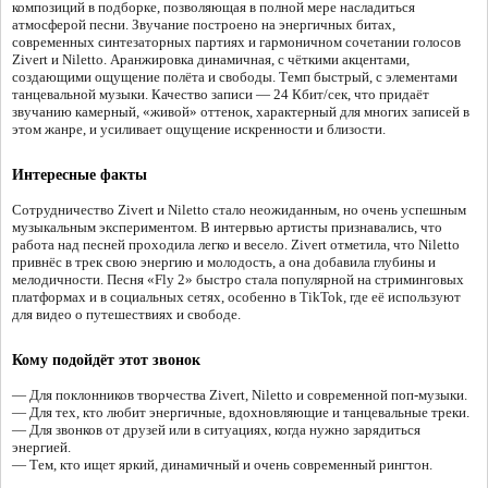
композиций в подборке, позволяющая в полной мере насладиться
атмосферой песни. Звучание построено на энергичных битах,
современных синтезаторных партиях и гармоничном сочетании голосов
Zivert и Niletto. Аранжировка динамичная, с чёткими акцентами,
создающими ощущение полёта и свободы. Темп быстрый, с элементами
танцевальной музыки. Качество записи — 24 Кбит/сек, что придаёт
звучанию камерный, «живой» оттенок, характерный для многих записей в
этом жанре, и усиливает ощущение искренности и близости.
Интересные факты
Сотрудничество Zivert и Niletto стало неожиданным, но очень успешным
музыкальным экспериментом. В интервью артисты признавались, что
работа над песней проходила легко и весело. Zivert отметила, что Niletto
привнёс в трек свою энергию и молодость, а она добавила глубины и
мелодичности. Песня «Fly 2» быстро стала популярной на стриминговых
платформах и в социальных сетях, особенно в TikTok, где её используют
для видео о путешествиях и свободе.
Кому подойдёт этот звонок
— Для поклонников творчества Zivert, Niletto и современной поп-музыки.
— Для тех, кто любит энергичные, вдохновляющие и танцевальные треки.
— Для звонков от друзей или в ситуациях, когда нужно зарядиться
энергией.
— Тем, кто ищет яркий, динамичный и очень современный рингтон.