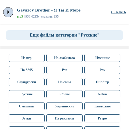
Gayazov Brother - Я Ты И Море
СКАЧАТЬ
mp3
| 938.02Kb | скачали: 155
Еще файлы категории "Русские"
Из игр
На любимого
Именные
На SMS
Рэп
Рок
Саундтреки
На сына
DubStep
Русские
iPhone
Nokia
Смешные
Украинские
Казахские
Звуки
Из рекламы
Ретро