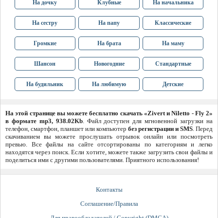
На дочку
Клубные
На начальника
На сестру
На папу
Классические
Громкие
На брата
На маму
Шансон
Новогодние
Стандартные
На будильник
На любимую
Детские
На этой странице вы можете бесплатно скачать «Zivert и Niletto - Fly 2»
в формате mp3, 938.02Kb
. Файл доступен для мгновенной загрузки на
телефон, смартфон, планшет или компьютер
без регистрации и SMS
. Перед
скачиванием вы можете прослушать отрывок онлайн или посмотреть
превью. Все файлы на сайте отсортированы по категориям и легко
находятся через поиск. Если хотите, можете также загрузить свои файлы и
поделиться ими с другими пользователями. Приятного использования!
Контакты
Соглашение/Правила
Для правообладателей / Copyright (DMCA)