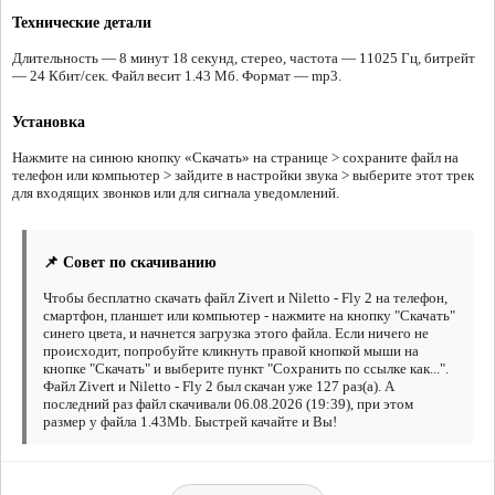
Технические детали
Длительность — 8 минут 18 секунд, стерео, частота — 11025 Гц, битрейт
— 24 Кбит/сек. Файл весит 1.43 Мб. Формат — mp3.
Установка
Нажмите на синюю кнопку «Скачать» на странице > сохраните файл на
телефон или компьютер > зайдите в настройки звука > выберите этот трек
для входящих звонков или для сигнала уведомлений.
📌 Совет по скачиванию
Чтобы бесплатно скачать файл Zivert и Niletto - Fly 2 на телефон,
смартфон, планшет или компьютер - нажмите на кнопку "Скачать"
синего цвета, и начнется загрузка этого файла. Если ничего не
происходит, попробуйте кликнуть правой кнопкой мыши на
кнопке "Скачать" и выберите пункт "Сохранить по ссылке как...".
Файл Zivert и Niletto - Fly 2 был скачан уже 127 раз(а). А
последний раз файл скачивали 06.08.2026 (19:39), при этом
размер у файла 1.43Mb. Быстрей качайте и Вы!