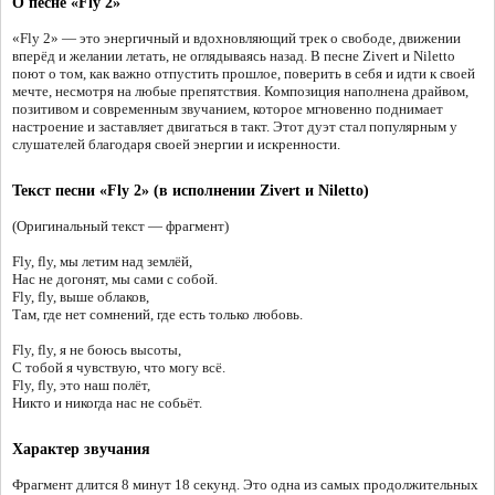
О песне «Fly 2»
«Fly 2» — это энергичный и вдохновляющий трек о свободе, движении
вперёд и желании летать, не оглядываясь назад. В песне Zivert и Niletto
поют о том, как важно отпустить прошлое, поверить в себя и идти к своей
мечте, несмотря на любые препятствия. Композиция наполнена драйвом,
позитивом и современным звучанием, которое мгновенно поднимает
настроение и заставляет двигаться в такт. Этот дуэт стал популярным у
слушателей благодаря своей энергии и искренности.
Текст песни «Fly 2» (в исполнении Zivert и Niletto)
(Оригинальный текст — фрагмент)
Fly, fly, мы летим над землёй,
Нас не догонят, мы сами с собой.
Fly, fly, выше облаков,
Там, где нет сомнений, где есть только любовь.
Fly, fly, я не боюсь высоты,
С тобой я чувствую, что могу всё.
Fly, fly, это наш полёт,
Никто и никогда нас не собьёт.
Характер звучания
Фрагмент длится 8 минут 18 секунд. Это одна из самых продолжительных