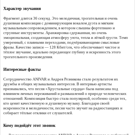
Характер звучания
Фрагмент длится 36 секунд. Это мелодичная, трогательная и очень
душевная композиция с доминирующим вокалом дуэта и мягким
музыкальным сопровождением, в котором слышны фортепиано и
струнные инструменты. Аранжировка сдержанная, но очень
эмоциональная, создающая атмосферу уюта, тепла и лёгкой грусти. Темп
умеренный, с плавными переходами, подчёркивающими смысловые
фразы. Качество записи — 128 Кбит/сек, что обеспечивает чистое и
тёплое звучание, идеально передающее глубину и искренность этого
трогательного произведения.
Интересные факты
Сотрудничество ANIVAR и Андрея Резникова стало результатом их
дружбы и общих музыкальных интересов. В интервью артисты
признавались, что песня «Хрустальные сердца» была написана под
влиянием личных переживаний и размышлений о природе человеческих
отношений. Композиция быстро стала популярной, особенно среди тех,
кто ценит качественную и душевную музыку. Благодаря своей
искренности и мелодичности, песня часто звучит на радиостанциях и
собирает тёплые отклики от слушателей.
Кому подойдёт этот звонок