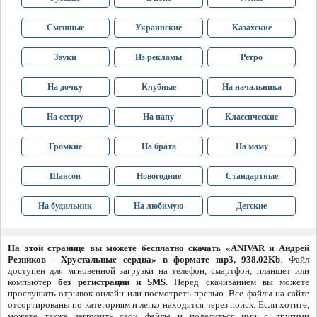
Смешные
Украинские
Казахские
Звуки
Из рекламы
Ретро
На дочку
Клубные
На начальника
На сестру
На папу
Классические
Громкие
На брата
На маму
Шансон
Новогодние
Стандартные
На будильник
На любимую
Детские
На этой странице вы можете бесплатно скачать «ANIVAR и Андрей
Резников - Хрустальные сердца» в формате mp3, 938.02Kb
. Файл
доступен для мгновенной загрузки на телефон, смартфон, планшет или
компьютер
без регистрации и SMS
. Перед скачиванием вы можете
прослушать отрывок онлайн или посмотреть превью. Все файлы на сайте
отсортированы по категориям и легко находятся через поиск. Если хотите,
можете также загрузить свои файлы и поделиться ими с другими