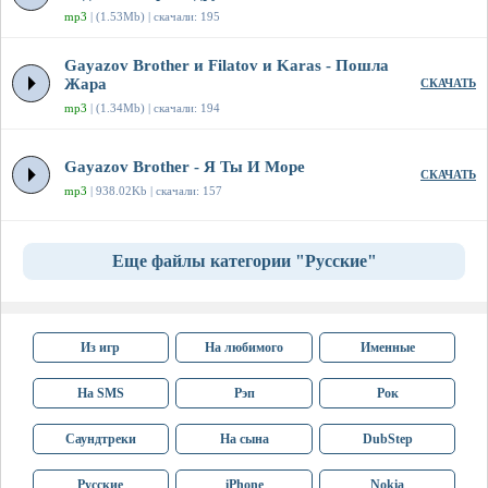
mp3
| (1.53Mb) | скачали: 195
Gayazov Brother и Filatov и Karas - Пошла
Жара
СКАЧАТЬ
mp3
| (1.34Mb) | скачали: 194
Gayazov Brother - Я Ты И Море
СКАЧАТЬ
mp3
| 938.02Kb | скачали: 157
Еще файлы категории "Русские"
Из игр
На любимого
Именные
На SMS
Рэп
Рок
Саундтреки
На сына
DubStep
Русские
iPhone
Nokia