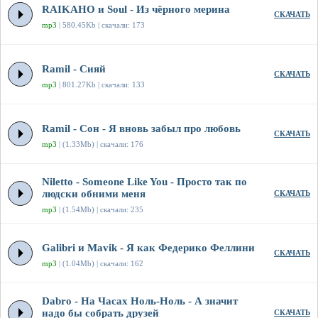
RAIKAHO и Soul - Из чёрного мерина
СКАЧАТЬ
mp3
| 580.45Kb | скачали: 173
Ramil - Сияй
СКАЧАТЬ
mp3
| 801.27Kb | скачали: 133
Ramil - Сон - Я вновь забыл про любовь
СКАЧАТЬ
mp3
| (1.33Mb) | скачали: 176
Niletto - Someone Like You - Просто так по
людски обними меня
СКАЧАТЬ
mp3
| (1.54Mb) | скачали: 235
Galibri и Mavik - Я как Федерико Феллини
СКАЧАТЬ
mp3
| (1.04Mb) | скачали: 162
Dabro - На Часах Ноль-Ноль - А значит
надо бы собрать друзей
СКАЧАТЬ