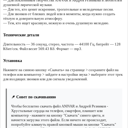
— Для поклонников творчества ANIVAR и Андрея Резникова и любителей
душевной лирической музыки.
— Для тех, кто ценит искренние, трогательные и мелодичные песни.
— Для звонков от близких людей или в моменты, когда нужно создать
тёплую и доверительную атмосферу.
— Тем, кто ищет красивую, нежную и очень душевную мелодию.
Технические детали
Длительность — 36 секунд, стерео, частота — 44100 Гц, битрейт — 128
Кбит/сек. Файл весит 569.43 Кб. Формат — mp3.
Установка
Нажмите на синюю кнопку «Скачать» на странице > сохраните файл на
телефон или компьютер > зайдите в настройки звука > выберите этот трек
для входящих звонков или для сигнала уведомлений.
📌 Совет по скачиванию
Чтобы бесплатно скачать файл ANIVAR и Андрей Резников -
Хрустальные сердца на телефон, смартфон, планшет или
компьютер - нажмите на кнопку "Скачать" синего цвета, и
начнется загрузка этого файла. Если ничего не происходит,
попробуйте кликнуть правой кнопкой мыши на кнопке "Скачать"