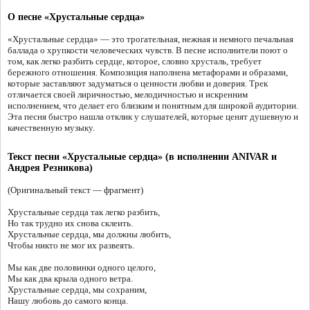
О песне «Хрустальные сердца»
«Хрустальные сердца» — это трогательная, нежная и немного печальная
баллада о хрупкости человеческих чувств. В песне исполнители поют о
том, как легко разбить сердце, которое, словно хрусталь, требует
бережного отношения. Композиция наполнена метафорами и образами,
которые заставляют задуматься о ценности любви и доверия. Трек
отличается своей лиричностью, мелодичностью и искренним
исполнением, что делает его близким и понятным для широкой аудитории.
Эта песня быстро нашла отклик у слушателей, которые ценят душевную и
качественную музыку.
Текст песни «Хрустальные сердца» (в исполнении ANIVAR и
Андрея Резникова)
(Оригинальный текст — фрагмент)
Хрустальные сердца так легко разбить,
Но так трудно их снова склеить.
Хрустальные сердца, мы должны любить,
Чтобы никто не мог их развеять.
Мы как две половинки одного целого,
Мы как два крыла одного ветра.
Хрустальные сердца, мы сохраним,
Нашу любовь до самого конца.