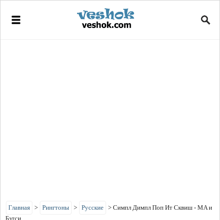
Главная
>
Рингтоны
>
Русские
>
Симпл Димпл Поп Ит Сквиш - MA и
Бэтси