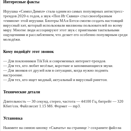
Интересные факты
Игрушка «Симпл Димпл» стала одним из самых популярных антистресс-
трендов 2020-х годов, а звук «Поп Ит Сквиш» стал своеобразным
«гимном» этой игрушки. Блогеры MA и Бэтси смогли создать настоящий
вирусный хит, который использовали миллионы пользователей по всему
миру. Многие люди ассоциируют этот звук с приятными тактильными
ощущениями и расслаблением, что делает его особенно популярным среди
молодёжи.
Кому подойдёт этот звонок
— Для поклонников TikTok и современных интернет-трендов.
— Для тех, кто любит весёлые, короткие и запоминающиеся звуки.
— Для звонков от друзей или в ситуациях, когда нужно поднять
настроение.
— Для тех, кто ищет модный, актуальный и вирусный рингтон.
Технические детали
Длительность — 30 секунд, стерео, частота — 44100 Гц, битрейт — 320
Кбит/сек. Файл весит 1.15 Мб. Формат — mp3.
Установка
Нажмите на синюю кнопку «Скачать» на странице > сохраните файл на