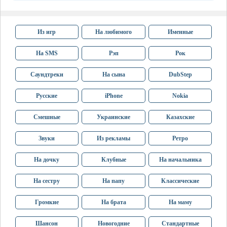
Из игр
На любимого
Именные
На SMS
Рэп
Рок
Саундтреки
На сына
DubStep
Русские
iPhone
Nokia
Смешные
Украинские
Казахские
Звуки
Из рекламы
Ретро
На дочку
Клубные
На начальника
На сестру
На папу
Классические
Громкие
На брата
На маму
Шансон
Новогодние
Стандартные