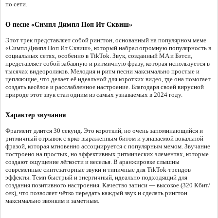
по сети.
О песне «Симпл Димпл Поп Ит Сквиш»
Этот трек представляет собой рингтон, основанный на популярном меме
«Симпл Димпл Поп Ит Сквиш», который набрал огромную популярность в
социальных сетях, особенно в TikTok. Звук, созданный MA и Бэтси,
представляет собой забавную и ритмичную фразу, которая используется в
тысячах видеороликов. Мелодия и ритм песни максимально простые и
цепляющие, что делает её идеальной для коротких видео, где она помогает
создать весёлое и расслабленное настроение. Благодаря своей вирусной
природе этот звук стал одним из самых узнаваемых в 2024 году.
Характер звучания
Фрагмент длится 30 секунд. Это короткий, но очень запоминающийся и
ритмичный отрывок с ярко выраженным битом и узнаваемой вокальной
фразой, которая мгновенно ассоциируется с популярным мемом. Звучание
построено на простых, но эффективных ритмических элементах, которые
создают ощущение лёгкости и веселья. В аранжировке слышны
современные синтезаторные звуки и типичные для TikTok-трендов
эффекты. Темп быстрый и энергичный, идеально подходящий для
создания позитивного настроения. Качество записи — высокое (320 Кбит/
сек), что позволяет чётко передать каждый звук и сделать рингтон
максимально звонким и заметным.