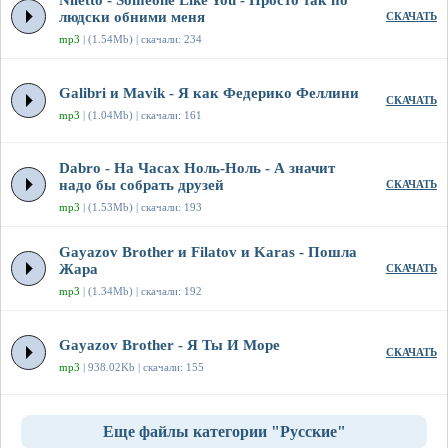
Niletto - Someone Like You - Просто так по
людски обними меня
СКАЧАТЬ
mp3
| (1.54Mb) | скачали: 234
Galibri и Mavik - Я как Федерико Феллини
СКАЧАТЬ
mp3
| (1.04Mb) | скачали: 161
Dabro - На Часах Ноль-Ноль - А значит
надо бы собрать друзей
СКАЧАТЬ
mp3
| (1.53Mb) | скачали: 193
Gayazov Brother и Filatov и Karas - Пошла
Жара
СКАЧАТЬ
mp3
| (1.34Mb) | скачали: 192
Gayazov Brother - Я Ты И Море
СКАЧАТЬ
mp3
| 938.02Kb | скачали: 155
Еще файлы категории "Русские"