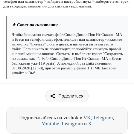
телефон или компьютер > зайдите в настройки звука > выберите этот трек
для входящих звонков или для сигнала уведомлений.
📌 Совет по скачиванию
Чтобы бесплатно скачать файл Симпл Димпл Поп Ит Сквиш - MA
и Бэтси на телефон, смартфон, планшет или компьютер - нажмите
на кнопку "Скачать" синего цвета, и начнется загрузка этого
файла. Если ничего не происходит, попробуйте кликнуть правой
кнопкой мыши на кнопке "Скачать" и выберите пункт "Сохранить
по ссылке как...". Файл Симпл Димпл Поп Ит Сквиш - MA и Бэтси
был скачан уже 119 раз(а). А последний раз файл скачивали
01.08.2026 (22:58), при этом размер у файла 1.15Mb. Быстрей
качайте и Вы!
Поделиться
Подписывайтесь на veshok в
VK
,
Telegram
,
Youtube
,
Instagram
и
X