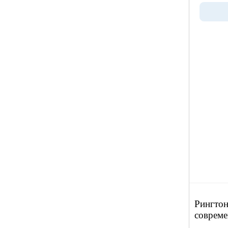
Рингтон
соврем