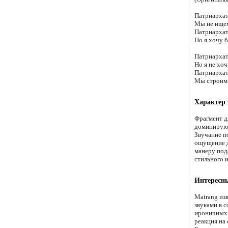
Патриархат
Мы не ищем
Патриархат
Но я хочу 
Патриархат,
Но я не хоч
Патриархат
Мы строим 
Характер
Фрагмент д
доминирующ
Звучание п
ощущение д
манеру под
стильного и
Интересн
Matrang из
звуками в 
ироничных 
реакция на