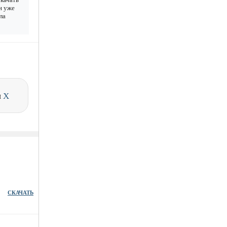
н уже
ла
и
X
СКАЧАТЬ