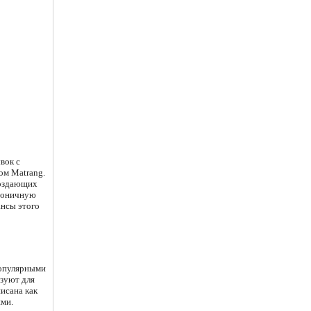
вок с
ом Matrang.
создающих
ироничную
ансы этого
популярными
ьзуют для
исана как
ими.