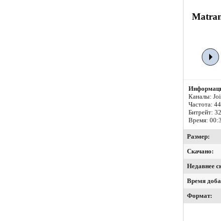
Matran
Информаци
Каналы: Join
Частота: 4
Битрейт:
32
Время: 00:
Размер:
Скачано:
Недавнее с
Время доба
Формат: