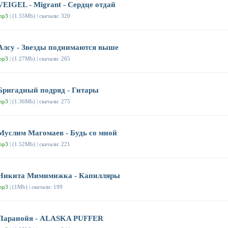
VEIGEL - Migrant - Сердце отдай
mp3
| (1.55Mb) | скачали: 320
Алсу - Звезды поднимаются выше
mp3
| (1.27Mb) | скачали: 265
Бригадный подряд - Гитары
mp3
| (1.36Mb) | скачали: 275
Муслим Магомаев - Будь со мной
mp3
| (1.52Mb) | скачали: 221
Никита Мимимижка - Капилляры
mp3
| (1Mb) | скачали: 199
Паранойя - ALASKA PUFFER