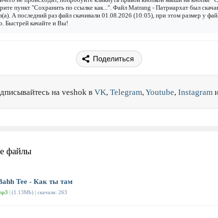
рите пункт "Сохранить по ссылке как...". Файл Matrang - Патриархат был скача
з(а). А последний раз файл скачивали 01.08.2026 (10:05), при этом размер у фай
. Быстрей качайте и Вы!
Поделиться
дписывайтесь на veshok в
VK
,
Telegram
,
Youtube
,
Instagram
е файлы
Bahh Tee - Как ты там
mp3
| (1.13Mb) | скачали: 263