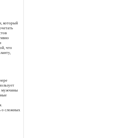
н, который
очетать
стов
тивно
и
ой, что
ланту,
нере
пользует
ли мужчины
зные
я.
ь о сложных