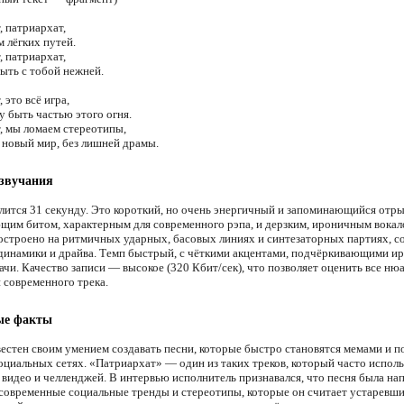
, патриархат,
 лёгких путей.
, патриархат,
быть с тобой нежней.
 это всё игра,
у быть частью этого огня.
, мы ломаем стереотипы,
новый мир, без лишней драмы.
 звучания
лится 31 секунду. Это короткий, но очень энергичный и запоминающийся отры
им битом, характерным для современного рэпа, и дерзким, ироничным вокал
остроено на ритмичных ударных, басовых линиях и синтезаторных партиях, 
инамики и драйва. Темп быстрый, с чёткими акцентами, подчёркивающими 
ачи. Качество записи — высокое (320 Кбит/сек), что позволяет оценить все ню
 современного трека.
ые факты
вестен своим умением создавать песни, которые быстро становятся мемами и 
социальных сетях. «Патриархат» — один из таких треков, который часто испол
видео и челленджей. В интервью исполнитель признавался, что песня была нап
 современные социальные тренды и стереотипы, которые он считает устаревш