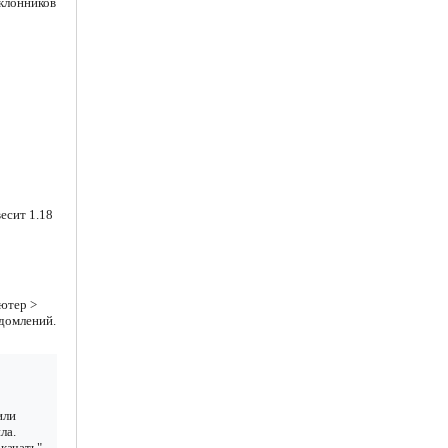
оклонников
есит 1.18
ютер >
едомлений.
или
ла.
качать"