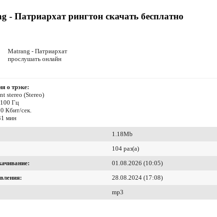
g - Патриархат рингтон скачать бесплатно
Matrang - Патриархат
прослушать онлайн
я о трэке:
t stereo (Stereo)
4100 Гц
0 Кбит/сек.
31 мин
1.18Mb
104 раз(а)
качивание:
01.08.2026 (10:05)
вления:
28.08.2024 (17:08)
mp3