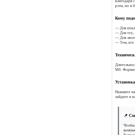
Благодаря с
рэпа, но и 
Кому подо
— Для покл
— Для тех,
— Для звонк
— Тем, кто
Техническ
Длительнос
Мб. Форма
Установка
Нажмите на
зайдите в н
📌 Со
Чтобы 
компью
Если н