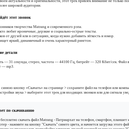
воей актуальности и оригинальности, этот трек привлёк внимание не только п
более широкой аудитории.
йдёт этот звонок
онников творчества Matrang и современного рэпа.
 кто любит ироничные, дерзкие и социально-острые тексты.
ов от друзей или в ситуациях, когда нужно добавить лёгкость и юмор.
 ищет яркий, динамичный и очень характерный рингтон.
ие детали
ть — 31 секунда, стерео, частота — 44100 Гц, битрейт — 320 Кбит/сек. Файл в
т — mp3.
 синюю кнопку «Скачать» на странице > сохраните файл на телефон или компь
астройки звука > выберите этот трек для входящих звонков или для сигнала ув
вет по скачиванию
бесплатно скачать файл Matrang - Патриархат на телефон, смартфон, планшет 
тер - нажмите на кнопку "Скачать" синего цвета, и начнется загрузка этого фай
ичего не происходит, попробуйте кликнуть правой кнопкой мыши на кнопке "С