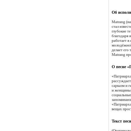
Об исполн
Matrang (н
стал извес
глубокие т
благодаря 
работает в
молодёжной
делает его
Matrang пр
О песне «
«Патриарха
рассуждает
сарказм и 
и женщины 
социальные
запоминающ
«Патриарха
вещах прос
Текст пес
(Оригиналь