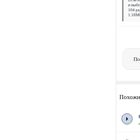
и выбе
104 ра
1.18Mb
По
Похожи