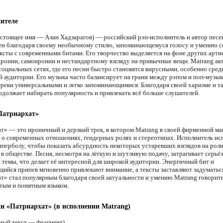
ителе
астоящее имя — Алан Хадзарагов) — российский рэп-исполнитель и автор песе
тен благодаря своему необычному стилю, запоминающемуся голосу и умению с
ексты с современными битами. Его творчество выделяется на фоне других арти
иронии, самоиронии и нестандартному взгляду на привычные вещи. Matrang ак
 социальных сетях, где его песни быстро становятся вирусными, особенно сред
 аудитории. Его музыка часто балансирует на грани между рэпом и поп-музык
 треки универсальными и легко запоминающимися. Благодаря своей харизме и та
одолжает набирать популярность и привлекать всё больше слушателей.
Патриархат»
т» — это ироничный и дерзкий трек, в котором Matrang в своей фирменной ма
 о современных отношениях, гендерных ролях и стереотипах. Исполнитель ис
гиперболу, чтобы показать абсурдность некоторых устаревших взглядов на ро
в обществе. Песня, несмотря на лёгкую и шутливую подачу, затрагивает серьё
 темы, что делает её интересной для широкой аудитории. Энергичный бит и
ийся припев мгновенно привлекают внимание, а тексты заставляют задуматьс
т» стал популярным благодаря своей актуальности и умению Matrang говорит
тым и понятным языком.
ни «Патриархат» (в исполнении Matrang)
ный текст — фрагмент)