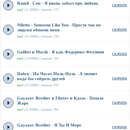
Ramil - Сон - Я вновь забыл про любовь
СКАЧАТЬ
mp3
| (1.33Mb) | скачали: 175
Niletto - Someone Like You - Просто так по
людски обними меня
СКАЧАТЬ
mp3
| (1.54Mb) | скачали: 234
Galibri и Mavik - Я как Федерико Феллини
СКАЧАТЬ
mp3
| (1.04Mb) | скачали: 161
Dabro - На Часах Ноль-Ноль - А значит
надо бы собрать друзей
СКАЧАТЬ
mp3
| (1.53Mb) | скачали: 193
Gayazov Brother и Filatov и Karas - Пошла
Жара
СКАЧАТЬ
mp3
| (1.34Mb) | скачали: 192
Gayazov Brother - Я Ты И Море
СКАЧАТЬ