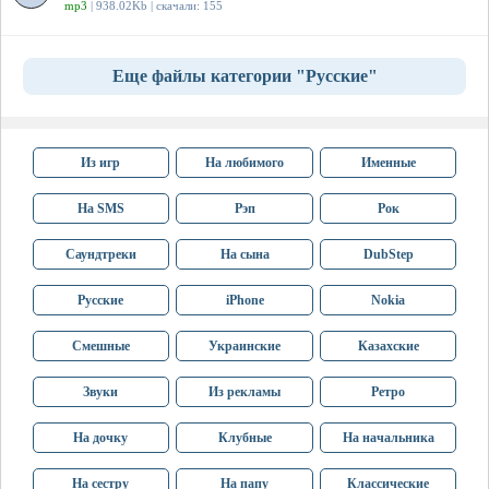
mp3
| 938.02Kb | скачали: 155
Еще файлы категории "Русские"
Из игр
На любимого
Именные
На SMS
Рэп
Рок
Саундтреки
На сына
DubStep
Русские
iPhone
Nokia
Смешные
Украинские
Казахские
Звуки
Из рекламы
Ретро
На дочку
Клубные
На начальника
На сестру
На папу
Классические