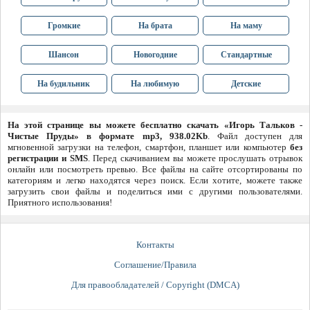
Громкие
На брата
На маму
Шансон
Новогодние
Стандартные
На будильник
На любимую
Детские
На этой странице вы можете бесплатно скачать «Игорь Тальков -
Чистые Пруды» в формате mp3, 938.02Kb
. Файл доступен для
мгновенной загрузки на телефон, смартфон, планшет или компьютер
без
регистрации и SMS
. Перед скачиванием вы можете прослушать отрывок
онлайн или посмотреть превью. Все файлы на сайте отсортированы по
категориям и легко находятся через поиск. Если хотите, можете также
загрузить свои файлы и поделиться ими с другими пользователями.
Приятного использования!
Контакты
Соглашение/Правила
Для правообладателей / Copyright (DMCA)