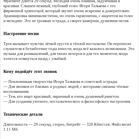
Фрагмент длится 29 секунд. Мелодия очень плавная, задумчивая и
красивая. Слышен нежный, глубокий голос Игоря Талькова с его
фирменной хрипотцой, который звучит очень искренне и доверительно.
Аранжировка минималистична, но очень гармонична, с акцентом на голос
и мелодию. Это не громкая эстрада, а скорее камерная, душевная песня.
Настроение песни
Трек вызывает чувство лёгкой грусти и тёплой ностальгии. Он переносит
слушателя в беззаботные годы юности, когда всё казалось возможным. Это
музыка для размышлений, для тихих вечеров и для тех моментов, когда
хочется оглянуться назад с улыбкой.
Кому подойдёт этот звонок
— Поклонникам творчества Игоря Талькова и советской эстрады.
— Для звонков от близких и родных людей, с которыми связаны тёплые
воспоминания.
— Тем, кто ищет красивый, лиричный и очень душевный рингтон.
— Для создания уютного, ностальгического и философского настроения.
Технические детали
Длительность — 29 секунд, стерео, битрейт — 320 Кбит/сек. Файл весит
1.11 Мб.