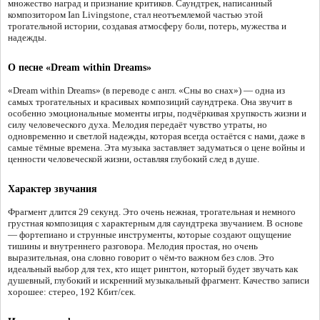
множество наград и признание критиков. Саундтрек, написанный
композитором Ian Livingstone, стал неотъемлемой частью этой
трогательной истории, создавая атмосферу боли, потерь, мужества и
надежды.
О песне «Dream within Dreams»
«Dream within Dreams» (в переводе с англ. «Сны во снах») — одна из
самых трогательных и красивых композиций саундтрека. Она звучит в
особенно эмоциональные моменты игры, подчёркивая хрупкость жизни и
силу человеческого духа. Мелодия передаёт чувство утраты, но
одновременно и светлой надежды, которая всегда остаётся с нами, даже в
самые тёмные времена. Эта музыка заставляет задуматься о цене войны и
ценности человеческой жизни, оставляя глубокий след в душе.
Характер звучания
Фрагмент длится 29 секунд. Это очень нежная, трогательная и немного
грустная композиция с характерным для саундтрека звучанием. В основе
— фортепиано и струнные инструменты, которые создают ощущение
тишины и внутреннего разговора. Мелодия простая, но очень
выразительная, она словно говорит о чём-то важном без слов. Это
идеальный выбор для тех, кто ищет рингтон, который будет звучать как
душевный, глубокий и искренний музыкальный фрагмент. Качество записи
хорошее: стерео, 192 Кбит/сек.