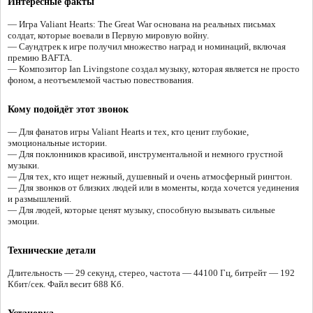
Интересные факты
— Игра Valiant Hearts: The Great War основана на реальных письмах
солдат, которые воевали в Первую мировую войну.
— Саундтрек к игре получил множество наград и номинаций, включая
премию BAFTA.
— Композитор Ian Livingstone создал музыку, которая является не просто
фоном, а неотъемлемой частью повествования.
Кому подойдёт этот звонок
— Для фанатов игры Valiant Hearts и тех, кто ценит глубокие,
эмоциональные истории.
— Для поклонников красивой, инструментальной и немного грустной
музыки.
— Для тех, кто ищет нежный, душевный и очень атмосферный рингтон.
— Для звонков от близких людей или в моменты, когда хочется уединения
и размышлений.
— Для людей, которые ценят музыку, способную вызывать сильные
эмоции.
Технические детали
Длительность — 29 секунд, стерео, частота — 44100 Гц, битрейт — 192
Кбит/сек. Файл весит 688 Кб.