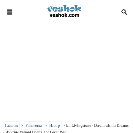
Главная
>
Рингтоны
>
Из игр
>
Ian Livingstone - Dream within Dreams
- Из игры Valiant Hearts The Great War