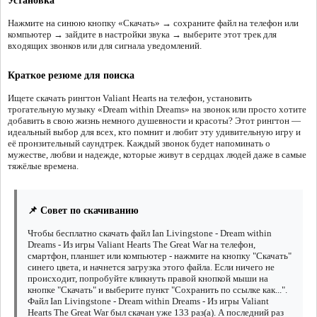
Установка
Нажмите на синюю кнопку «Скачать» → сохраните файл на телефон или
компьютер → зайдите в настройки звука → выберите этот трек для
входящих звонков или для сигнала уведомлений.
Краткое резюме для поиска
Ищете скачать рингтон Valiant Hearts на телефон, установить
трогательную музыку «Dream within Dreams» на звонок или просто хотите
добавить в свою жизнь немного душевности и красоты? Этот рингтон —
идеальный выбор для всех, кто помнит и любит эту удивительную игру и
её пронзительный саундтрек. Каждый звонок будет напоминать о
мужестве, любви и надежде, которые живут в сердцах людей даже в самые
тяжёлые времена.
📌 Совет по скачиванию
Чтобы бесплатно скачать файл Ian Livingstone - Dream within
Dreams - Из игры Valiant Hearts The Great War на телефон,
смартфон, планшет или компьютер - нажмите на кнопку "Скачать"
синего цвета, и начнется загрузка этого файла. Если ничего не
происходит, попробуйте кликнуть правой кнопкой мыши на
кнопке "Скачать" и выберите пункт "Сохранить по ссылке как...".
Файл Ian Livingstone - Dream within Dreams - Из игры Valiant
Hearts The Great War был скачан уже 133 раз(а). А последний раз