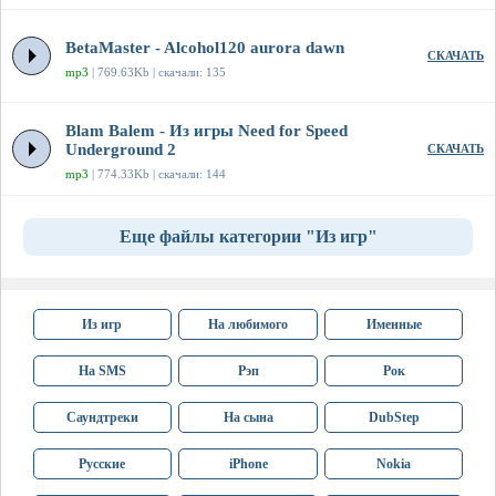
BetaMaster - Alcohol120 aurora dawn
СКАЧАТЬ
mp3
| 769.63Kb | скачали: 135
Blam Balem - Из игры Need for Speed
Underground 2
СКАЧАТЬ
mp3
| 774.33Kb | скачали: 144
Еще файлы категории "Из игр"
Из игр
На любимого
Именные
На SMS
Рэп
Рок
Саундтреки
На сына
DubStep
Русские
iPhone
Nokia