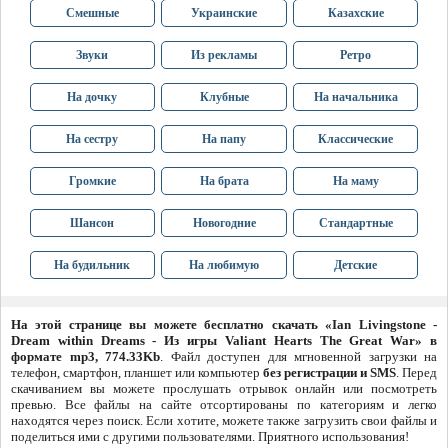
Смешные
Украинские
Казахские
Звуки
Из рекламы
Ретро
На дочку
Клубные
На начальника
На сестру
На папу
Классические
Громкие
На брата
На маму
Шансон
Новогодние
Стандартные
На будильник
На любимую
Детские
На этой странице вы можете бесплатно скачать «Ian Livingstone -
Dream within Dreams - Из игры Valiant Hearts The Great War» в
формате mp3, 774.33Kb
. Файл доступен для мгновенной загрузки на
телефон, смартфон, планшет или компьютер
без регистрации и SMS
. Перед
скачиванием вы можете прослушать отрывок онлайн или посмотреть
превью. Все файлы на сайте отсортированы по категориям и легко
находятся через поиск. Если хотите, можете также загрузить свои файлы и
поделиться ими с другими пользователями. Приятного использования!