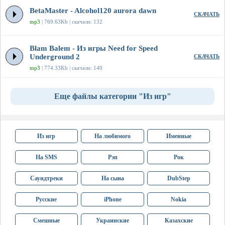
BetaMaster - Alcohol120 aurora dawn
СКАЧАТЬ
mp3
| 769.63Kb | скачали: 132
Blam Balem - Из игры Need for Speed
Underground 2
СКАЧАТЬ
mp3
| 774.33Kb | скачали: 140
Еще файлы категории "Из игр"
Из игр
На любимого
Именные
На SMS
Рэп
Рок
Саундтреки
На сына
DubStep
Русские
iPhone
Nokia
Смешные
Украинские
Казахские