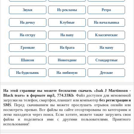
Звуки
Из рекламы
Ретро
На дочку
Клубные
На начальника
На сестру
На папу
Классические
Громкие
На брата
На маму
Шансон
Новогодние
Стандартные
На будильник
На любимую
Детские
На этой странице вы можете бесплатно скачать «Isak J Martinsson -
Black tears» в формате mp3, 774.33Kb
. Файл доступен для мгновенной
загрузки на телефон, смартфон, планшет или компьютер
без регистрации и
SMS
. Перед скачиванием вы можете прослушать отрывок онлайн или
посмотреть превью. Все файлы на сайте отсортированы по категориям и
легко находятся через поиск. Если хотите, можете также загрузить свои
файлы и поделиться ими с другими пользователями. Приятного
использования!