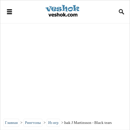
Главная
>
Рингтоны
>
Из игр
>
Isak J Martinsson - Black tears