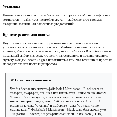
Установка
Нажмите на синюю кнопку «Скачать» → сохраните файл на телефон или
компьютер → зайдите в настройки звука → выберите этот трек для
входящих звонков или для сигнала уведомлений.
Краткое резюме для поиска
Ищете скачать красивый инструментальный рингтон на телефон,
установить спокойную мелодию Isak J Martinsson на звонок или просто
хотите добавить в свою жизнь каплю уюта и глубины? «Black tears» — это
идеальный выбор для всех, кто ценит качественную и проникновенную
музыку. Каждый звонок будет напоминать о том, что в тишине и простых
мелодиях скрыта настоящая красота.
📌 Совет по скачиванию
Чтобы бесплатно скачать файл Isak J Martinsson - Black tears на
телефон, смартфон, планшет или компьютер - нажмите на кнопку
"Скачать" синего цвета, и начнется загрузка этого файла. Если
ничего не происходит, попробуйте кликнуть правой кнопкой
мыши на кнопке "Скачать" и выберите пункт "Сохранить по
ссылке как...". Файл Isak J Martinsson - Black tears был скачан уже
146 раз(а). А последний раз файл скачивали 05.08.2026 (21:49),