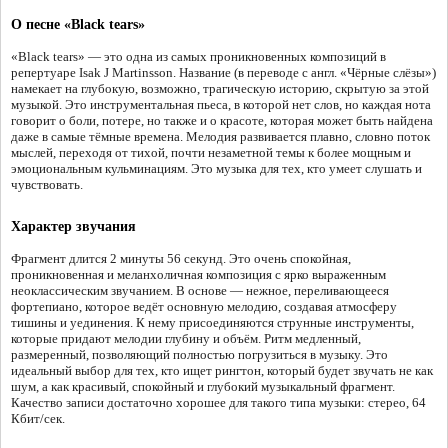
О песне «Black tears»
«Black tears» — это одна из самых проникновенных композиций в
репертуаре Isak J Martinsson. Название (в переводе с англ. «Чёрные слёзы»)
намекает на глубокую, возможно, трагическую историю, скрытую за этой
музыкой. Это инструментальная пьеса, в которой нет слов, но каждая нота
говорит о боли, потере, но также и о красоте, которая может быть найдена
даже в самые тёмные времена. Мелодия развивается плавно, словно поток
мыслей, переходя от тихой, почти незаметной темы к более мощным и
эмоциональным кульминациям. Это музыка для тех, кто умеет слушать и
чувствовать.
Характер звучания
Фрагмент длится 2 минуты 56 секунд. Это очень спокойная,
проникновенная и меланхоличная композиция с ярко выраженным
неоклассическим звучанием. В основе — нежное, переливающееся
фортепиано, которое ведёт основную мелодию, создавая атмосферу
тишины и уединения. К нему присоединяются струнные инструменты,
которые придают мелодии глубину и объём. Ритм медленный,
размеренный, позволяющий полностью погрузиться в музыку. Это
идеальный выбор для тех, кто ищет рингтон, который будет звучать не как
шум, а как красивый, спокойный и глубокий музыкальный фрагмент.
Качество записи достаточно хорошее для такого типа музыки: стерео, 64
Кбит/сек.