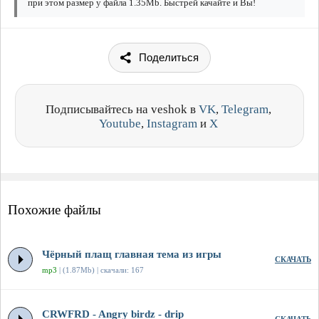
при этом размер у файла 1.35Mb. Быстрей качайте и Вы!
Поделиться
Подписывайтесь на veshok в
VK
,
Telegram
,
Youtube
,
Instagram
и
X
Похожие файлы
Чёрный плащ главная тема из игры
СКАЧАТЬ
mp3
| (1.87Mb) | скачали: 167
CRWFRD - Angry birdz - drip