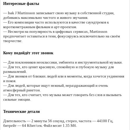
Интересные факты
— Isak J Martinsson записывает свою музыку в собственной студии,
добиваясь максимально чистого и живого звучания.
— Его композиции часто используются в качестве саундтреков к
короткометражным фильмам и арт-проектам.
— Несмотря на популярность в цифровых сервисах, Martinsson
предпочитает оставаться в тени, фокусируясь исключительно на своём
творчестве.
Кому подойдёт этот звонок
— Для поклонников неоклассики, эмбиента и инструментальной музыки.
— Для тех, кто ценит красивую, спокойную и глубокую музыку для
размышлений.
— Для звонков от близких людей или в моменты, когда хочется уединения
и покоя.
— Для людей, которые ищут нежный, нераздражающий и очень
атмосферный рингтон.
— Для тех, кто считает, что музыка может говорить без слов и вызывать
сильные эмоции.
Технические детали
Длительность — 2 минуты 56 секунд, стерео, частота — 44100 Гц,
битрейт — 64 Кбит/сек. Файл весит 1.35 Мб.