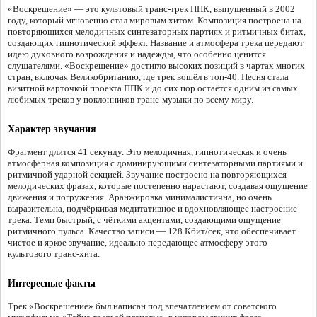
«Воскрешение» — это культовый транс-трек ППК, выпущенный в 2002
году, который мгновенно стал мировым хитом. Композиция построена на
повторяющихся мелодичных синтезаторных партиях и ритмичных битах,
создающих гипнотический эффект. Название и атмосфера трека передают
идею духовного возрождения и надежды, что особенно ценится
слушателями. «Воскрешение» достигло высоких позиций в чартах многих
стран, включая Великобританию, где трек вошёл в топ-40. Песня стала
визитной карточкой проекта ППК и до сих пор остаётся одним из самых
любимых треков у поклонников транс-музыки по всему миру.
Характер звучания
Фрагмент длится 41 секунду. Это мелодичная, гипнотическая и очень
атмосферная композиция с доминирующими синтезаторными партиями и
ритмичной ударной секцией. Звучание построено на повторяющихся
мелодических фразах, которые постепенно нарастают, создавая ощущение
движения и погружения. Аранжировка минималистична, но очень
выразительна, подчёркивая медитативное и вдохновляющее настроение
трека. Темп быстрый, с чёткими акцентами, создающими ощущение
ритмичного пульса. Качество записи — 128 Кбит/сек, что обеспечивает
чистое и яркое звучание, идеально передающее атмосферу этого
культового транс-хита.
Интересные факты
Трек «Воскрешение» был написан под впечатлением от советского