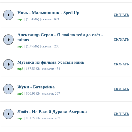
Ночь - Мальчишник - Sped Up
СКАЧАТЬ
mp3
| (1.54Mb) | скачали: 621
Александр Серов - Я люблю тебя до слёз -
minus
СКАЧАТЬ
mp3
| (1.47Mb) | скачали: 238
Музыка из фильма Усатый нянь
СКАЧАТЬ
mp3
| 137.59Kb | скачали: 474
Жуки - Батарейка
СКАЧАТЬ
mp3
| 606.98Kb | скачали: 287
Любэ - Не Валяй Дурака Америка
СКАЧАТЬ
mp3
| 951.27Kb | скачали: 287