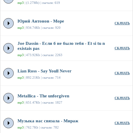
mp3
| (1.27Mb) | скачали: 619
Юрий Антонов - Море
СКАЧАТЬ
mp3
| 934.74Kb | скачали: 920
Joe Dassin - Если б не было тебя - Et si tu n
existais pas
СКАЧАТЬ
mp3
| 473.92Kb | скачали: 2263
Lian Ross - Say Youll Never
СКАЧАТЬ
mp3
| 892.21Kb | скачали: 714
Metallica - The unforgiven
СКАЧАТЬ
mp3
| 651.47Kb | скачали: 1827
Музыка нас связала - Мираж
СКАЧАТЬ
mp3
| 762.7Kb | скачали: 782