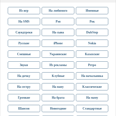
Из игр
На любимого
Именные
На SMS
Рэп
Рок
Саундтреки
На сына
DubStep
Русские
iPhone
Nokia
Смешные
Украинские
Казахские
Звуки
Из рекламы
Ретро
На дочку
Клубные
На начальника
На сестру
На папу
Классические
Громкие
На брата
На маму
Шансон
Новогодние
Стандартные