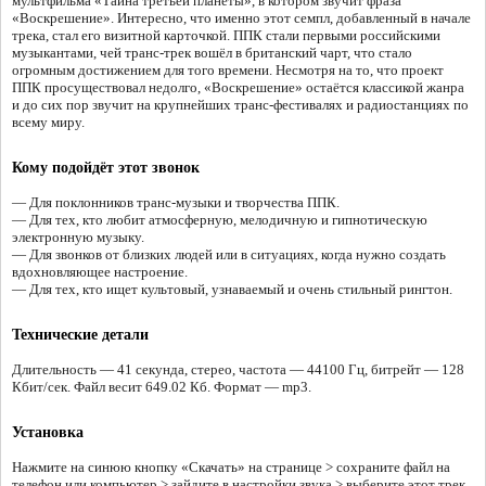
мультфильма «Тайна третьей планеты», в котором звучит фраза
«Воскрешение». Интересно, что именно этот семпл, добавленный в начале
трека, стал его визитной карточкой. ППК стали первыми российскими
музыкантами, чей транс-трек вошёл в британский чарт, что стало
огромным достижением для того времени. Несмотря на то, что проект
ППК просуществовал недолго, «Воскрешение» остаётся классикой жанра
и до сих пор звучит на крупнейших транс-фестивалях и радиостанциях по
всему миру.
Кому подойдёт этот звонок
— Для поклонников транс-музыки и творчества ППК.
— Для тех, кто любит атмосферную, мелодичную и гипнотическую
электронную музыку.
— Для звонков от близких людей или в ситуациях, когда нужно создать
вдохновляющее настроение.
— Для тех, кто ищет культовый, узнаваемый и очень стильный рингтон.
Технические детали
Длительность — 41 секунда, стерео, частота — 44100 Гц, битрейт — 128
Кбит/сек. Файл весит 649.02 Кб. Формат — mp3.
Установка
Нажмите на синюю кнопку «Скачать» на странице > сохраните файл на
телефон или компьютер > зайдите в настройки звука > выберите этот трек