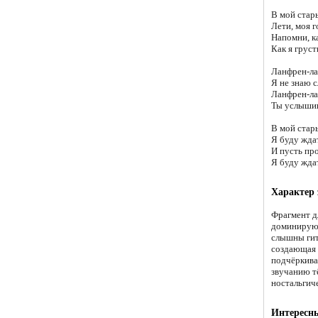
В мой стары
Лети, моя г
Напомни, ка
Как я груст
Ланфрен-ла
Я не знаю с
Ланфрен-ла
Ты услышиш
В мой стары
Я буду ждат
И пусть про
Я буду ждат
Характер
Фрагмент д
доминирующ
слышны гит
создающая 
подчёркива
звучанию т
ностальгич
Интересн