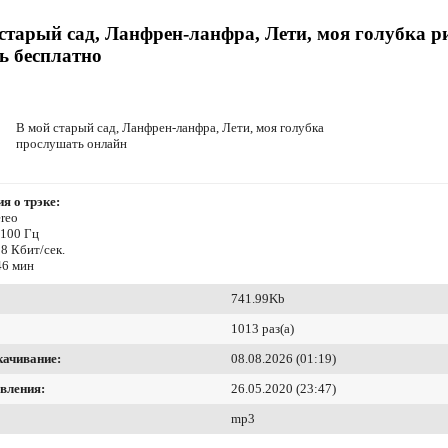
старый сад, Ланфрен-ланфра, Лети, моя голубка р
ь бесплатно
В мой старый сад, Ланфрен-ланфра, Лети, моя голубка
прослушать онлайн
я о трэке:
reo
4100 Гц
8 Кбит/сек.
46 мин
741.99Kb
1013 раз(а)
качивание:
08.08.2026 (01:19)
вления:
26.05.2020 (23:47)
mp3