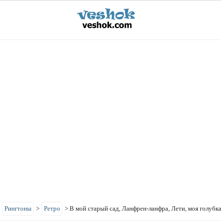
>
Рингтоны
>
Ретро
>
В мой старый сад, Ланфрен-ланфра, Лети, моя голубк