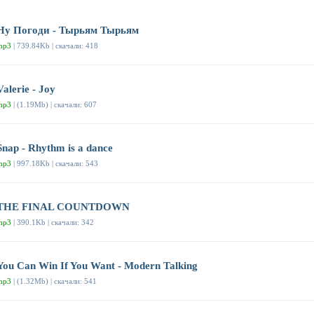
Ну Погоди - Тырьям Тырьям
mp3
| 739.84Kb | скачали: 418
Valerie - Joy
mp3
| (1.19Mb) | скачали: 607
Snap - Rhythm is a dance
mp3
| 997.18Kb | скачали: 543
THE FINAL COUNTDOWN
mp3
| 390.1Kb | скачали: 342
You Can Win If You Want - Modern Talking
mp3
| (1.32Mb) | скачали: 541