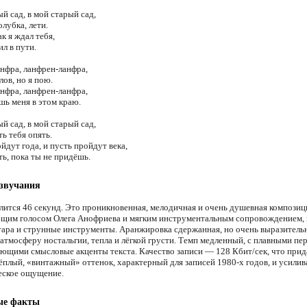
й сад, в мой старый сад,
олубка, лети.
к я ждал тебя,
ил в пути.
нфра, ланфрен-ланфра,
лов, но я пою.
нфра, ланфрен-ланфра,
ь меня в этом краю.
й сад, в мой старый сад,
ь тебя опять.
йдут года, и пусть пройдут века,
ь, пока ты не придёшь.
 звучания
лится 46 секунд. Это проникновенная, мелодичная и очень душевная композиц
им голосом Олега Анофриева и мягким инструментальным сопровождением, 
ара и струнные инструменты. Аранжировка сдержанная, но очень выразительн
атмосферу ностальгии, тепла и лёгкой грусти. Темп медленный, с плавными пе
ющими смысловые акценты текста. Качество записи — 128 Кбит/сек, что прид
ёплый, «винтажный» оттенок, характерный для записей 1980-х годов, и усилив
еское ощущение.
ые факты