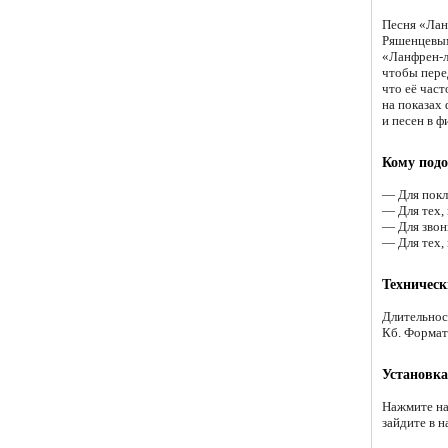
Песня «Лан
Ряшенцевым
«Ланфрен-л
чтобы пере
что её част
на показах
и песен в ф
Кому подо
— Для покл
— Для тех,
— Для звон
— Для тех,
Техническ
Длительнос
Кб. Формат
Установка
Нажмите на
зайдите в н