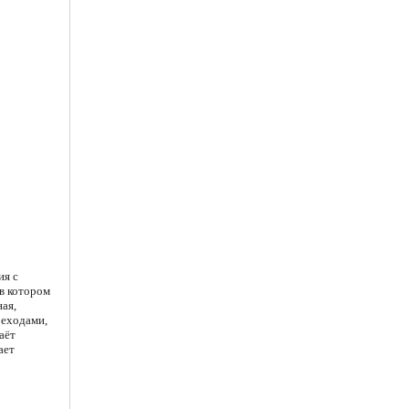
ия с
в котором
ая,
реходами,
аёт
ает