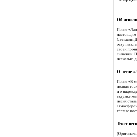
Об исполн
Песня «Лан
настоящим 
Светланы Д
озвучивал 
своей прон
значении. 
несколько 
О песне 
Песня «В м
полная тос
и о надежд
задумке ко
песня стал
атмосферой
тёплые нос
Текст пес
(Оригиналь