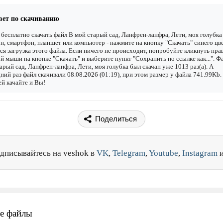
вет по скачиванию
бесплатно скачать файл В мой старый сад, Ланфрен-ланфра, Лети, моя голубка
н, смартфон, планшет или компьютер - нажмите на кнопку "Скачать" синего цве
ся загрузка этого файла. Если ничего не происходит, попробуйте кликнуть пра
й мыши на кнопке "Скачать" и выберите пункт "Сохранить по ссылке как...". Ф
арый сад, Ланфрен-ланфра, Лети, моя голубка был скачан уже 1013 раз(а). А
ний раз файл скачивали 08.08.2026 (01:19), при этом размер у файла 741.99Kb.
й качайте и Вы!
Поделиться
дписывайтесь на veshok в
VK
,
Telegram
,
Youtube
,
Instagram
е файлы