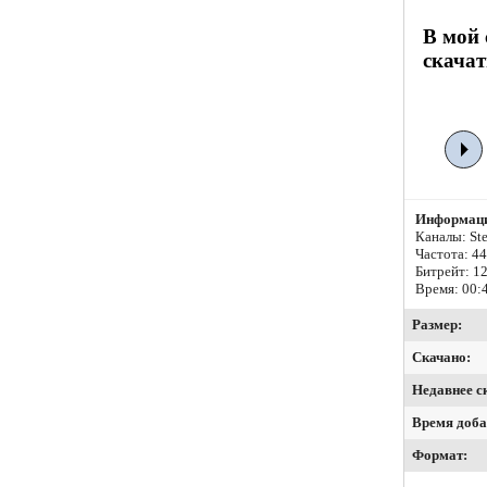
В мой 
скачат
Информаци
Каналы: Ste
Частота: 4
Битрейт:
12
Время: 00:
Размер:
Скачано:
Недавнее с
Время доба
Формат: