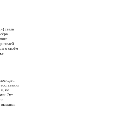
») стала
ссёра
акже
зрителей
ры о своём
же
позиция,
расставания
 и, по
ами. Эта
 с
, вызывая