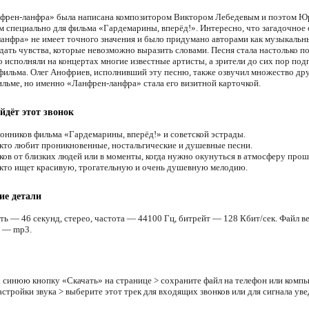
френ-ланфра» была написана композитором Виктором Лебедевым и поэтом Ю
 специально для фильма «Гардемарины, вперёд!». Интересно, что загадочное 
анфра» не имеет точного значения и было придумано авторами как музыкальн
дать чувства, которые невозможно выразить словами. Песня стала настолько п
о исполняли на концертах многие известные артисты, а зрители до сих пор под
 фильма. Олег Анофриев, исполнивший эту песню, также озвучил множество др
ильме, но именно «Ланфрен-ланфра» стала его визитной карточкой.
йдёт этот звонок
онников фильма «Гардемарины, вперёд!» и советской эстрады.
 кто любит проникновенные, ностальгические и душевные песни.
ков от близких людей или в моменты, когда нужно окунуться в атмосферу прош
 кто ищет красивую, трогательную и очень душевную мелодию.
ие детали
ть — 46 секунд, стерео, частота — 44100 Гц, битрейт — 128 Кбит/сек. Файл в
 — mp3.
 синюю кнопку «Скачать» на странице > сохраните файл на телефон или компь
астройки звука > выберите этот трек для входящих звонков или для сигнала ув