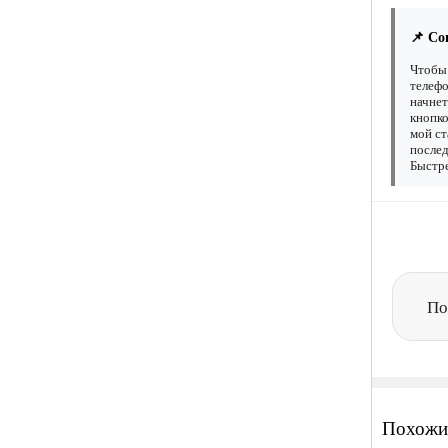
📌 Со
Чтобы 
телефо
начнет
кнопко
мой ст
послед
Быстре
По
Похожи