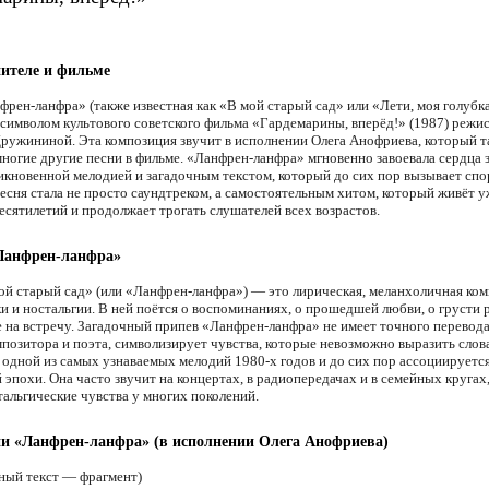
ителе и фильме
френ-ланфра» (также известная как «В мой старый сад» или «Лети, моя голубка
символом культового советского фильма «Гардемарины, вперёд!» (1987) режи
ружининой. Эта композиция звучит в исполнении Олега Анофриева, который т
многие другие песни в фильме. «Ланфрен-ланфра» мгновенно завоевала сердца 
икновенной мелодией и загадочным текстом, который до сих пор вызывает спо
Песня стала не просто саундтреком, а самостоятельным хитом, который живёт у
десятилетий и продолжает трогать слушателей всех возрастов.
«Ланфрен-ланфра»
ой старый сад» (или «Ланфрен-ланфра») — это лирическая, меланхоличная ком
ки и ностальгии. В ней поётся о воспоминаниях, о прошедшей любви, о грусти 
е на встречу. Загадочный припев «Ланфрен-ланфра» не имеет точного перевода
мпозитора и поэта, символизирует чувства, которые невозможно выразить слов
а одной из самых узнаваемых мелодий 1980-х годов и до сих пор ассоциируется
 эпохи. Она часто звучит на концертах, в радиопередачах и в семейных кругах
тальгические чувства у многих поколений.
ни «Ланфрен-ланфра» (в исполнении Олега Анофриева)
ный текст — фрагмент)