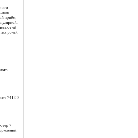
рием
слово
ый приём,
опулярной,
певают ей
угих ролей
лого.
есит 741.99
ютер >
едомлений.