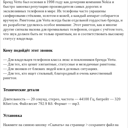
Бренд Vertu был основан в 1998 году как дочерняя компания Nokia и
быстро завоевал репутацию производителя самых дорогих и
эксклюзивных телефонов в мире. Их телефоны часто украшены
сапфировыми стёклами, золотом и кожей, а каждый аппарат собирается
вручную. Рингтоны для Vertu всегда были отдельной гордостью бренда, и
их разработке уделялось особое внимание. Этот рингтон, как и многие
другие сигналы вызова для премиальных телефонов, создан с учётом того,
что звук должен быть не только приятным, но и соответствовать высокому
статусу владельца.
Кому подойдёт этот звонок
— Для владельцев телефонов класса люкс и поклонников бренда Vertu.
— Для тех, кто ценит элегантные, статусные и мелодичные рингтоны.
— Для звонков от близких людей или в деловых ситуациях.
— Для тех, кто ищет стильный, благородный и очень качественный
рингтон.
Технические детали
Длительность — 20 секунд, стерео, частота — 44100 Гц, битрейт — 320
Кбит/сек. Файл весит 792.9 Кб. Формат — mp3.
Установка
Нажмите на синюю кнопку «Скачать» на странице > сохраните файл на