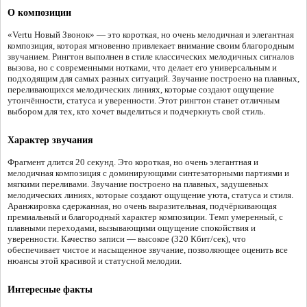
О композиции
«Vertu Новый Звонок» — это короткая, но очень мелодичная и элегантная
композиция, которая мгновенно привлекает внимание своим благородным
звучанием. Рингтон выполнен в стиле классических мелодичных сигналов
вызова, но с современными нотками, что делает его универсальным и
подходящим для самых разных ситуаций. Звучание построено на плавных,
переливающихся мелодических линиях, которые создают ощущение
утончённости, статуса и уверенности. Этот рингтон станет отличным
выбором для тех, кто хочет выделиться и подчеркнуть свой стиль.
Характер звучания
Фрагмент длится 20 секунд. Это короткая, но очень элегантная и
мелодичная композиция с доминирующими синтезаторными партиями и
мягкими переливами. Звучание построено на плавных, задушевных
мелодических линиях, которые создают ощущение уюта, статуса и стиля.
Аранжировка сдержанная, но очень выразительная, подчёркивающая
премиальный и благородный характер композиции. Темп умеренный, с
плавными переходами, вызывающими ощущение спокойствия и
уверенности. Качество записи — высокое (320 Кбит/сек), что
обеспечивает чистое и насыщенное звучание, позволяющее оценить все
нюансы этой красивой и статусной мелодии.
Интересные факты