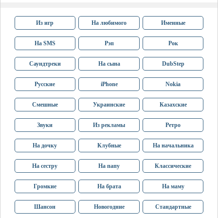
Из игр
На любимого
Именные
На SMS
Рэп
Рок
Саундтреки
На сына
DubStep
Русские
iPhone
Nokia
Смешные
Украинские
Казахские
Звуки
Из рекламы
Ретро
На дочку
Клубные
На начальника
На сестру
На папу
Классические
Громкие
На брата
На маму
Шансон
Новогодние
Стандартные