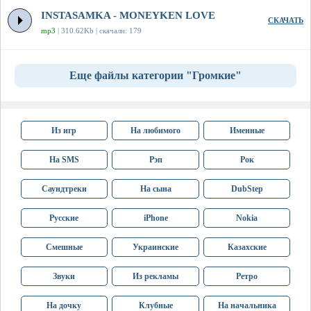
INSTASAMKA - MONEYKEN LOVE
СКАЧАТЬ
mp3
| 310.62Kb | скачали: 179
Еще файлы категории "Громкие"
Из игр
На любимого
Именные
На SMS
Рэп
Рок
Саундтреки
На сына
DubStep
Русские
iPhone
Nokia
Смешные
Украинские
Казахские
Звуки
Из рекламы
Ретро
На дочку
Клубные
На начальника