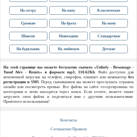
На сестру
На папу
Классические
Громкие
На брата
На маму
Шансон
Новогодние
Стандартные
На будильник
На любимую
Детские
На этой странице вы можете бесплатно скачать «Unholy - Besomage -
Yusuf Alev - Remix» в формате mp3, 310.62Kb
. Файл доступен для
мгновенной загрузки на телефон, смартфон, планшет или компьютер
без
регистрации и SMS
. Перед скачиванием вы можете прослушать отрывок
онлайн или посмотреть превью. Все файлы на сайте отсортированы по
категориям и легко находятся через поиск. Если хотите, можете также
загрузить свои файлы и поделиться ими с другими пользователями.
Приятного использования!
Контакты
Соглашение/Правила