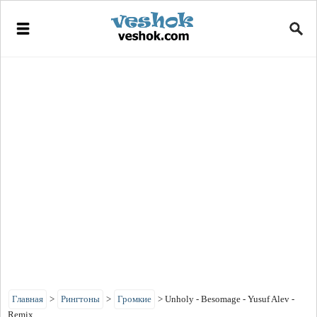
Главная
>
Рингтоны
>
Громкие
>
Unholy - Besomage - Yusuf Alev -
Remix