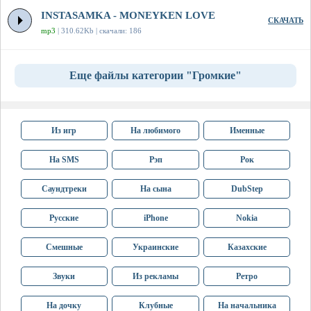
INSTASAMKA - MONEYKEN LOVE
СКАЧАТЬ
mp3
| 310.62Kb | скачали: 186
Еще файлы категории "Громкие"
Из игр
На любимого
Именные
На SMS
Рэп
Рок
Саундтреки
На сына
DubStep
Русские
iPhone
Nokia
Смешные
Украинские
Казахские
Звуки
Из рекламы
Ретро
На дочку
Клубные
На начальника