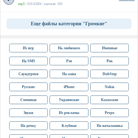
mp3
| 310.62Kb | скачали: 181
Еще файлы категории "Громкие"
Из игр
На любимого
Именные
На SMS
Рэп
Рок
Саундтреки
На сына
DubStep
Русские
iPhone
Nokia
Смешные
Украинские
Казахские
Звуки
Из рекламы
Ретро
На дочку
Клубные
На начальника