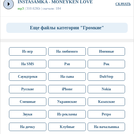
INSTASAMKA - MONEYKEN LOVE
СКАЧАТЬ
mp3
| 310.62Kb | скачали: 184
Еще файлы категории "Громкие"
Из игр
На любимого
Именные
На SMS
Рэп
Рок
Саундтреки
На сына
DubStep
Русские
iPhone
Nokia
Смешные
Украинские
Казахские
Звуки
Из рекламы
Ретро
На дочку
Клубные
На начальника