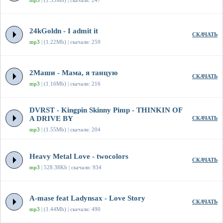
mp3
| (1.53Mb) | скачали: 247
24kGoldn - I admit it
СКАЧАТЬ
mp3
| (1.22Mb) | скачали: 259
2Маши - Мама, я танцую
СКАЧАТЬ
mp3
| (1.16Mb) | скачали: 216
DVRST - Kingpin Skinny Pimp - THINKIN OF
A DRIVE BY
СКАЧАТЬ
mp3
| (1.55Mb) | скачали: 204
Heavy Metal Love - twocolors
СКАЧАТЬ
mp3
| 528.38Kb | скачали: 934
A-mase feat Ladynsax - Love Story
СКАЧАТЬ
mp3
| (1.44Mb) | скачали: 490