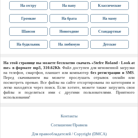
На сестру
На папу
Классические
Громкие
На брата
На маму
Шансон
Новогодние
Стандартные
На будильник
На любимую
Детские
На этой странице вы можете бесплатно скачать «Stefre Roland - Look at
me» в формате mp3, 310.62Kb
. Файл доступен для мгновенной загрузки
на телефон, смартфон, планшет или компьютер
без регистрации и SMS
.
Перед скачиванием вы можете прослушать отрывок онлайн или
посмотреть превью. Все файлы на сайте отсортированы по категориям и
легко находятся через поиск. Если хотите, можете также загрузить свои
файлы и поделиться ими с другими пользователями. Приятного
использования!
Контакты
Соглашение/Правила
Для правообладателей / Copyright (DMCA)