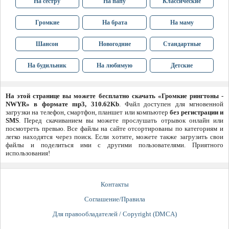
На сестру
На папу
Классические
Громкие
На брата
На маму
Шансон
Новогодние
Стандартные
На будильник
На любимую
Детские
На этой странице вы можете бесплатно скачать «Громкие рингтоны -
NWYR» в формате mp3, 310.62Kb
. Файл доступен для мгновенной
загрузки на телефон, смартфон, планшет или компьютер
без регистрации и
SMS
. Перед скачиванием вы можете прослушать отрывок онлайн или
посмотреть превью. Все файлы на сайте отсортированы по категориям и
легко находятся через поиск. Если хотите, можете также загрузить свои
файлы и поделиться ими с другими пользователями. Приятного
использования!
Контакты
Соглашение/Правила
Для правообладателей / Copyright (DMCA)