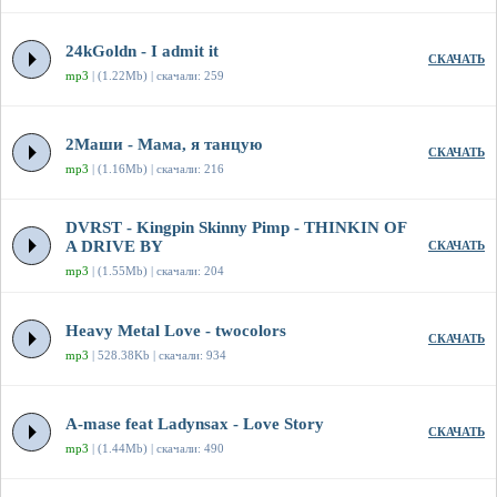
24kGoldn - I admit it
СКАЧАТЬ
mp3
| (1.22Mb) | скачали: 259
2Маши - Мама, я танцую
СКАЧАТЬ
mp3
| (1.16Mb) | скачали: 216
DVRST - Kingpin Skinny Pimp - THINKIN OF
A DRIVE BY
СКАЧАТЬ
mp3
| (1.55Mb) | скачали: 204
Heavy Metal Love - twocolors
СКАЧАТЬ
mp3
| 528.38Kb | скачали: 934
A-mase feat Ladynsax - Love Story
СКАЧАТЬ
mp3
| (1.44Mb) | скачали: 490