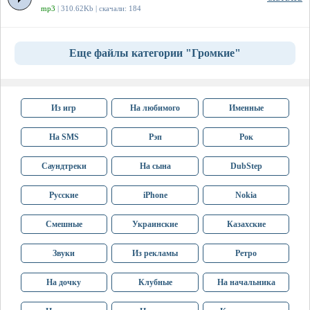
mp3
| 310.62Kb | скачали: 184
Еще файлы категории "Громкие"
Из игр
На любимого
Именные
На SMS
Рэп
Рок
Саундтреки
На сына
DubStep
Русские
iPhone
Nokia
Смешные
Украинские
Казахские
Звуки
Из рекламы
Ретро
На дочку
Клубные
На начальника