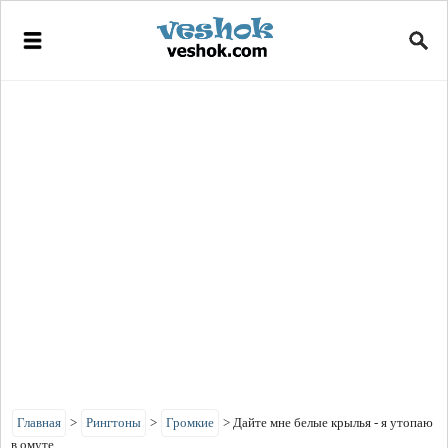
Главная
>
Рингтоны
>
Громкие
>
Дайте мне белые крылья - я утопаю
в омуте