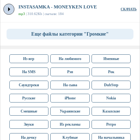
INSTASAMKA - MONEYKEN LOVE
СКАЧАТЬ
mp3
| 310.62Kb | скачали: 184
Еще файлы категории "Громкие"
Из игр
На любимого
Именные
На SMS
Рэп
Рок
Саундтреки
На сына
DubStep
Русские
iPhone
Nokia
Смешные
Украинские
Казахские
Звуки
Из рекламы
Ретро
На дочку
Клубные
На начальника