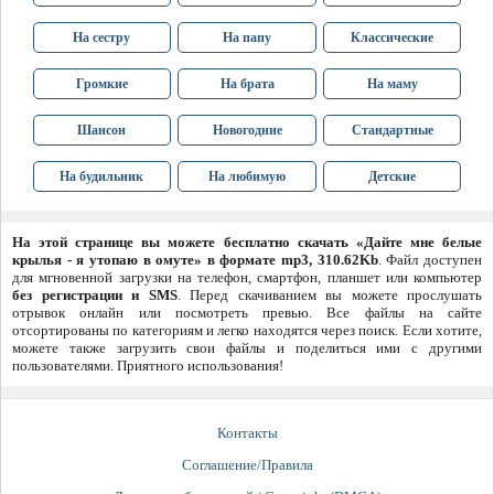
На сестру
На папу
Классические
Громкие
На брата
На маму
Шансон
Новогодние
Стандартные
На будильник
На любимую
Детские
На этой странице вы можете бесплатно скачать «Дайте мне белые
крылья - я утопаю в омуте» в формате mp3, 310.62Kb
. Файл доступен
для мгновенной загрузки на телефон, смартфон, планшет или компьютер
без регистрации и SMS
. Перед скачиванием вы можете прослушать
отрывок онлайн или посмотреть превью. Все файлы на сайте
отсортированы по категориям и легко находятся через поиск. Если хотите,
можете также загрузить свои файлы и поделиться ими с другими
пользователями. Приятного использования!
Контакты
Соглашение/Правила