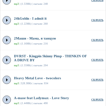
СКАЧАТЬ
mp3
| (1.53Mb) | скачали: 248
24kGoldn - I admit it
СКАЧАТЬ
mp3
| (1.22Mb) | скачали: 260
2Маши - Мама, я танцую
СКАЧАТЬ
mp3
| (1.16Mb) | скачали: 216
DVRST - Kingpin Skinny Pimp - THINKIN OF
A DRIVE BY
СКАЧАТЬ
mp3
| (1.55Mb) | скачали: 204
Heavy Metal Love - twocolors
СКАЧАТЬ
mp3
| 528.38Kb | скачали: 934
A-mase feat Ladynsax - Love Story
СКАЧАТЬ
mp3
| (1.44Mb) | скачали: 490