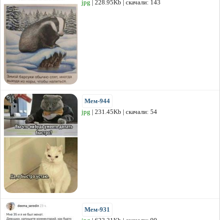
jpg
| 228.95Kb | скачали: 143
Мем-944
jpg
| 231.45Kb | скачали: 54
Мем-931