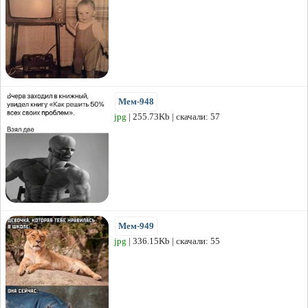
Мем-948
jpg
| 255.73Kb | скачали: 57
Мем-949
jpg
| 336.15Kb | скачали: 55