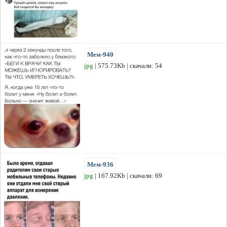
Мем-940
jpg
| 575.73Kb | скачали: 54
Мем-936
jpg
| 167.92Kb | скачали: 69