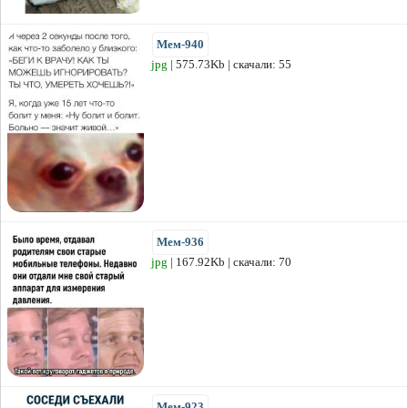
Мем-940
jpg
| 575.73Kb | скачали: 55
Мем-936
jpg
| 167.92Kb | скачали: 70
Мем-923