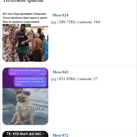
Мем-924
jpg
| 286.72Kb | скачали: 164
Мем-942
jpg
| 851.95Kb | скачали: 27
Мем-972