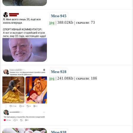
Мем-945
jpg
| 388.02Kb | скачали: 73
Мем-928
jpg
| 241.08Kb | скачали: 186
Мем-938