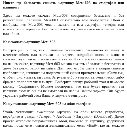
Ищете где бесплатно скачать картинку Мем-603 на смартфон или
планшет?
Здесь вы можете скачать Мем-603 совершенно бесплатно и без
регистрации. Картинка Мем-603 обязательно вам понравится! Обои с
изображением Мем-603 можно скачать на вам смартфон, телефон или
компьютер совершенно бесплатно и потом установить в качестве заставки
или обоев.
Как скачать картинку Мем-603
Инструкцию о том, как правильно установить скачанную картинку в
качестве обоев или заставки на гаджете подробно описана выше в
соответствующей вспомогательной статье. Как и все остальные картинки
на нашем сайте, картинку Мем-603 можно скачать абсолютно бесплатно и
даже без регистрации на сайте. Для того чтобы скачать понравившееся
изображение, кликните на подсвеченный синим прямоугольник «Скачать»,
чтобы приступить к загрузке. Загрузка либо начнется автоматически, либо
браузер попросит указать путь. Выберите папку/ рабочий стол и нажмите
кнопку «Сохранить». Можем поспорить, что вам будет нравится эта
картинка сколько бы вы не смотрели на нее на Вашем гаджете. Она будет
украшать рабочий стол Вашего гаджета очень долго.
Как установить картинку Мем-603 на обои телефона
Чтобы установить скачанную картинку на обои вашего устройства,
перейдите в раздел «Галерея > Альбомы > Загрузки» (Download). Далее
просто откройте понравившиеся обои, нажмите на картинку, удерживая
палец, после чего появится дополнительное меню «Ещё», где вы можете