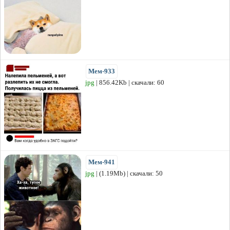
Мем-933
jpg
| 856.42Kb | скачали: 60
Мем-941
jpg
| (1.19Mb) | скачали: 50