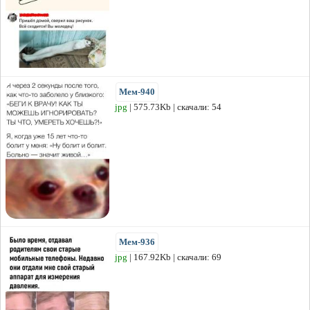
Мем-940
jpg
| 575.73Kb | скачали: 54
Мем-936
jpg
| 167.92Kb | скачали: 69