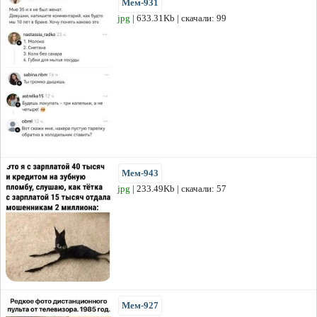
Мем-931
jpg
| 633.31Kb | скачали: 99
Мем-943
jpg
| 233.49Kb | скачали: 57
Мем-927