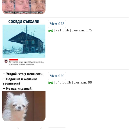
Мем-923
jpg
| 721.5Kb | скачали: 175
Мем-929
jpg
| 545.36Kb | скачали: 99