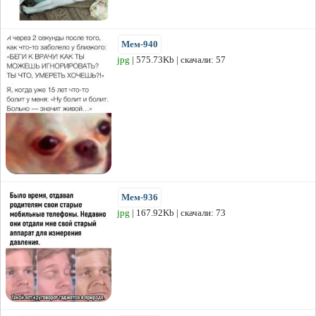
Мем-940
jpg
| 575.73Kb | скачали: 57
Мем-936
jpg
| 167.92Kb | скачали: 73