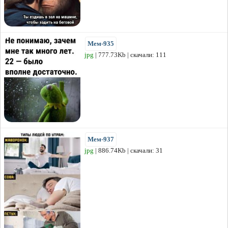
Мем-935
jpg
| 777.73Kb | скачали: 111
Мем-937
jpg
| 886.74Kb | скачали: 31