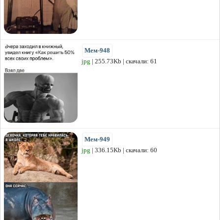
Мем-948
jpg
| 255.73Kb | скачали: 61
Мем-949
jpg
| 336.15Kb | скачали: 60