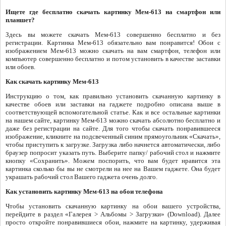
Ищете где бесплатно скачать картинку Мем-613 на смартфон или
планшет?
Здесь вы можете скачать Мем-613 совершенно бесплатно и без
регистрации. Картинка Мем-613 обязательно вам понравится! Обои с
изображением Мем-613 можно скачать на вам смартфон, телефон или
компьютер совершенно бесплатно и потом установить в качестве заставки
или обоев.
Как скачать картинку Мем-613
Инструкцию о том, как правильно установить скачанную картинку в
качестве обоев или заставки на гаджете подробно описана выше в
соответствующей вспомогательной статье. Как и все остальные картинки
на нашем сайте, картинку Мем-613 можно скачать абсолютно бесплатно и
даже без регистрации на сайте. Для того чтобы скачать понравившееся
изображение, кликните на подсвеченный синим прямоугольник «Скачать»,
чтобы приступить к загрузке. Загрузка либо начнется автоматически, либо
браузер попросит указать путь. Выберите папку/ рабочий стол и нажмите
кнопку «Сохранить». Можем поспорить, что вам будет нравится эта
картинка сколько бы вы не смотрели на нее на Вашем гаджете. Она будет
украшать рабочий стол Вашего гаджета очень долго.
Как установить картинку Мем-613 на обои телефона
Чтобы установить скачанную картинку на обои вашего устройства,
перейдите в раздел «Галерея > Альбомы > Загрузки» (Download). Далее
просто откройте понравившиеся обои, нажмите на картинку, удерживая