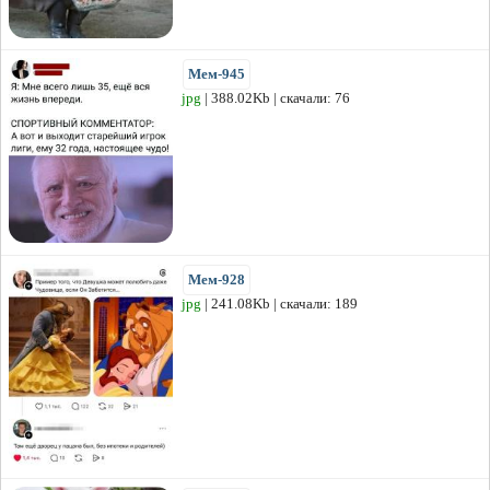
Мем-945
jpg
| 388.02Kb | скачали: 76
Мем-928
jpg
| 241.08Kb | скачали: 189