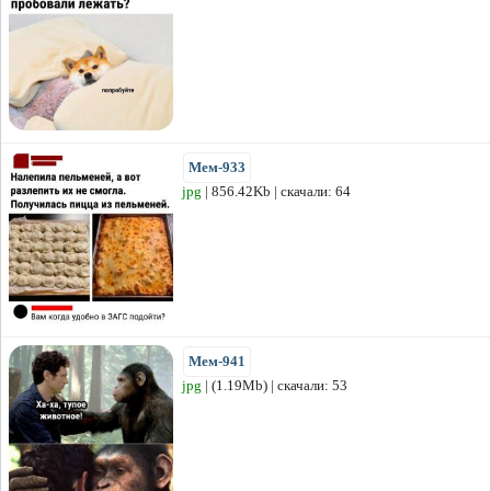
Мем-933
jpg
| 856.42Kb | скачали: 64
Мем-941
jpg
| (1.19Mb) | скачали: 53