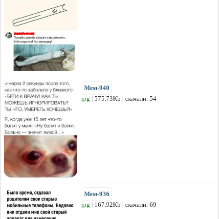
Мем-940
jpg
| 575.73Kb | скачали: 54
Мем-936
jpg
| 167.92Kb | скачали: 69