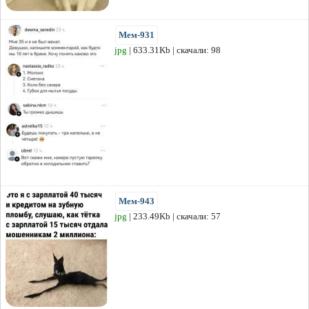
Мем-931
jpg
| 633.31Kb | скачали: 98
Мем-943
jpg
| 233.49Kb | скачали: 57