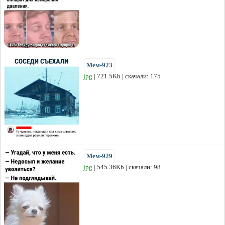
Мем-923
jpg
| 721.5Kb | скачали: 175
Мем-929
jpg
| 545.36Kb | скачали: 98