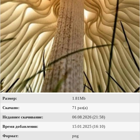
Размер:
1.81Mb
Скачано:
71 раз(а)
Недавнее скачивание:
06.08.2026 (21:58)
Время добавления:
15.01.2025 (16:10)
Формат:
png