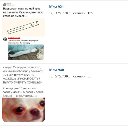
Мем-921
jpg
| 375.77Kb | скачали: 169
Мем-940
jpg
| 575.73Kb | скачали: 55