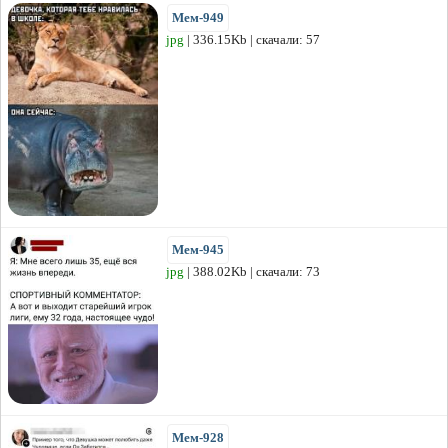
Мем-949
jpg
| 336.15Kb | скачали: 57
Мем-945
jpg
| 388.02Kb | скачали: 73
Мем-928