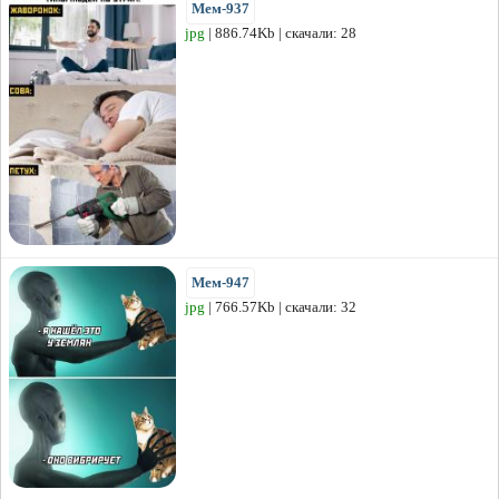
Мем-937
jpg
| 886.74Kb | скачали: 28
Мем-947
jpg
| 766.57Kb | скачали: 32