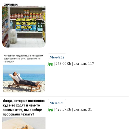
Мем-932
jpg
| 273.66Kb | скачали: 117
Мем-950
jpg
| 428.57Kb | скачали: 31