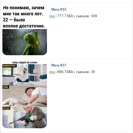
Мем-935
jpg
| 777.73Kb | скачали: 109
Мем-937
jpg
| 886.74Kb | скачали: 30