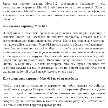
Здесь вы можете скачать Мем-612 совершенно бесплатно и без
регистрации. Картинка Мем-612 обязательно вам понравится! Обои с
изображением Мем-612 можно скачать на вам смартфон, телефон или
компьютер совершенно бесплатно и потом установить в качестве заставки
или обоев.
Как скачать картинку Мем-612
Инструкцию о том, как правильно установить скачанную картинку в
качестве обоев или заставки на гаджете подробно описана выше в
соответствующей вспомогательной статье. Как и все остальные картинки
на нашем сайте, картинку Мем-612 можно скачать абсолютно бесплатно и
даже без регистрации на сайте. Для того чтобы скачать понравившееся
изображение, кликните на подсвеченный синим прямоугольник «Скачать»,
чтобы приступить к загрузке. Загрузка либо начнется автоматически, либо
браузер попросит указать путь. Выберите папку/ рабочий стол и нажмите
кнопку «Сохранить». Можем поспорить, что вам будет нравится эта
картинка сколько бы вы не смотрели на нее на Вашем гаджете. Она будет
украшать рабочий стол Вашего гаджета очень долго.
Как установить картинку Мем-612 на обои телефона
Чтобы установить скачанную картинку на обои вашего устройства,
перейдите в раздел «Галерея > Альбомы > Загрузки» (Download). Далее
просто откройте понравившиеся обои, нажмите на картинку, удерживая
палец, после чего появится дополнительное меню «Ещё», где вы можете
выбрать пункт «Установить в качестве фонового рисунка», «Установить
как обои» или любая другая формулировка.