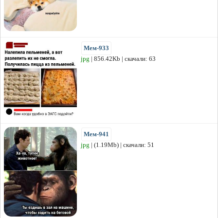
Мем-933
jpg
| 856.42Kb | скачали: 63
Мем-941
jpg
| (1.19Mb) | скачали: 51