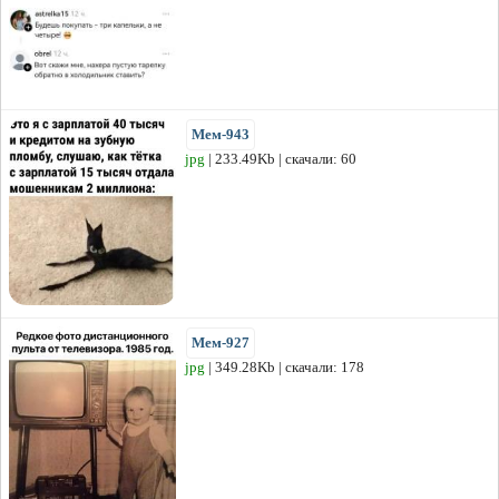
Мем-943
jpg
| 233.49Kb | скачали: 60
Мем-927
jpg
| 349.28Kb | скачали: 178