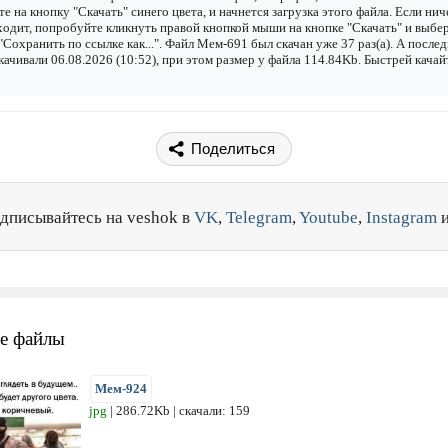
е на кнопку "Скачать" синего цвета, и начнется загрузка этого файла. Если нич
одит, попробуйте кликнуть правой кнопкой мыши на кнопке "Скачать" и выбе
"Сохранить по ссылке как...". Файл Мем-691 был скачан уже 37 раз(а). А после
качивали 06.08.2026 (10:52), при этом размер у файла 114.84Kb. Быстрей качай
Поделиться
дписывайтесь на veshok в
VK
,
Telegram
,
Youtube
,
Instagram
е файлы
Мем-924
jpg
| 286.72Kb | скачали: 159