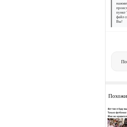
нажмит
происх
пункт 
файл с
Вы!
По
Похожи