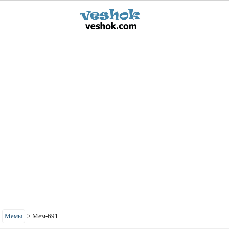
>
Мемы
>
Мем-691