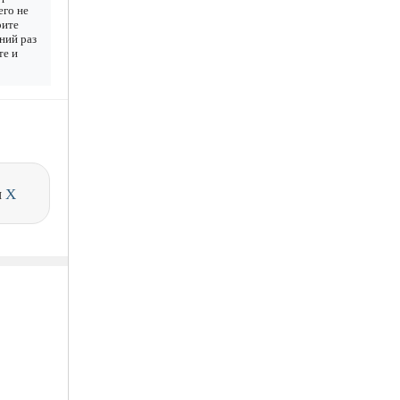
его не
рите
дний раз
те и
и
X