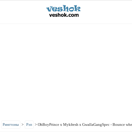
>
Рингтоны
>
Рэп
>
OhBoyPrince x Mykfresh x GwallaGangSpec - Bounce whe