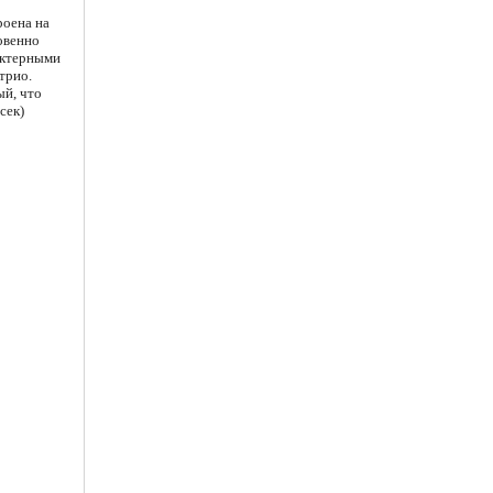
оена на
овенно
актерными
трио.
ый, что
сек)