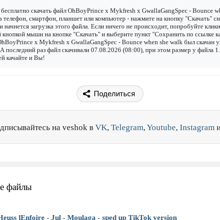
бесплатно скачать файл OhBoyPrince x Mykfresh x GwallaGangSpec - Bounce w
а телефон, смартфон, планшет или компьютер - нажмите на кнопку "Скачать" с
 и начнется загрузка этого файла. Если ничего не происходит, попробуйте клик
 кнопкой мыши на кнопке "Скачать" и выберите пункт "Сохранить по ссылке как
hBoyPrince x Mykfresh x GwallaGangSpec - Bounce when she walk был скачан 
. А последний раз файл скачивали 07.08.2026 (08:00), при этом размер у файла 
й качайте и Вы!
Поделиться
дписывайтесь на veshok в
VK
,
Telegram
,
Youtube
,
Instagram
е файлы
Heuss lEnfoirе - Jul - Moulaga - sped up TikTok version