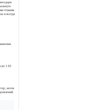
лагодаря
икальную
ыми темами
ы и всегда
вижения.
сит 1.01
тер, затем
едомлений.