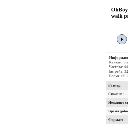
OhBoyP
walk р
Информаци
Каналы: Ste
Частота: 4
Битрейт:
32
Время: 00:
Размер:
Скачано:
Недавнее с
Время доба
Формат: