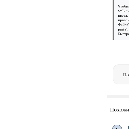
Чтобы 
walk н
цвета,
правой
Файл O
раз(а)
Быстре
По
Похожи