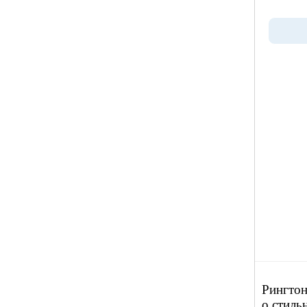
Рингтон
о стиль