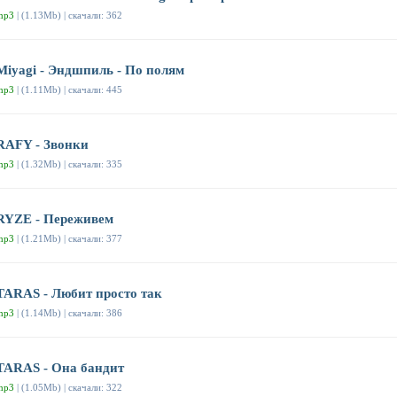
mp3
| (1.13Mb) | скачали: 362
Miyagi - Эндшпиль - По полям
mp3
| (1.11Mb) | скачали: 445
RAFY - Звонки
mp3
| (1.32Mb) | скачали: 335
RYZE - Переживем
mp3
| (1.21Mb) | скачали: 377
TARAS - Любит просто так
mp3
| (1.14Mb) | скачали: 386
TARAS - Она бандит
mp3
| (1.05Mb) | скачали: 322