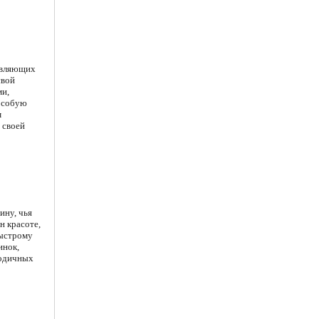
авляющих
свой
ми,
особую
м
 своей
ину, чья
н красоте,
быстрому
инок,
лодичных