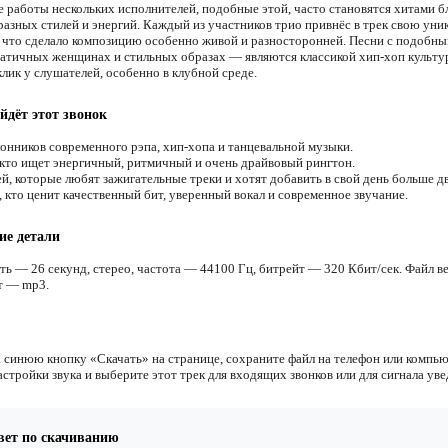
 работы нескольких исполнителей, подобные этой, часто становятся хитами б
азных стилей и энергий. Каждый из участников трио привнёс в трек свою ун
, что сделало композицию особенно живой и разносторонней. Песни с подобн
атичных женщинах и стильных образах — являются классикой хип-хоп культур
лик у слушателей, особенно в клубной среде.
йдёт этот звонок
онников современного рэпа, хип-хопа и танцевальной музыки.
 кто ищет энергичный, ритмичный и очень драйвовый рингтон.
й, которые любят зажигательные треки и хотят добавить в свой день больше д
 кто ценит качественный бит, уверенный вокал и современное звучание.
ие детали
ть — 26 секунд, стерео, частота — 44100 Гц, битрейт — 320 Кбит/сек. Файл ве
т — mp3.
 синюю кнопку «Скачать» на странице, сохраните файл на телефон или компью
астройки звука и выберите этот трек для входящих звонков или для сигнала ув
вет по скачиванию