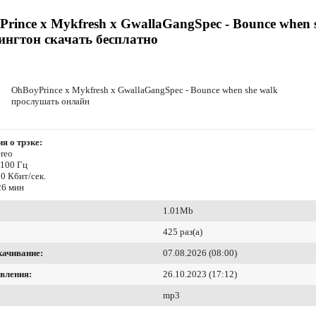
rince x Mykfresh x GwallaGangSpec - Bounce when 
ингтон скачать бесплатно
OhBoyPrince x Mykfresh x GwallaGangSpec - Bounce when she walk
прослушать онлайн
я о трэке:
reo
4100 Гц
0 Кбит/сек.
26 мин
1.01Mb
425 раз(а)
качивание:
07.08.2026 (08:00)
вления:
26.10.2023 (17:12)
mp3