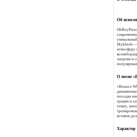
Об испол
OhBoyPrinc
современну
уникальный
Mykfresh —
атмосферу 
коллаборац
энергии и 
популярным
О песне «
«Bounce Whe
динамичный
походка нас
грации и х
темпу, зап
тренировок
вставок де
Характер