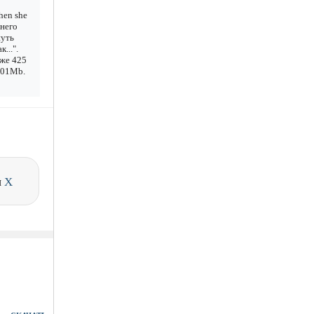
hen she
инего
нуть
...".
уже 425
1.01Mb.
и
X