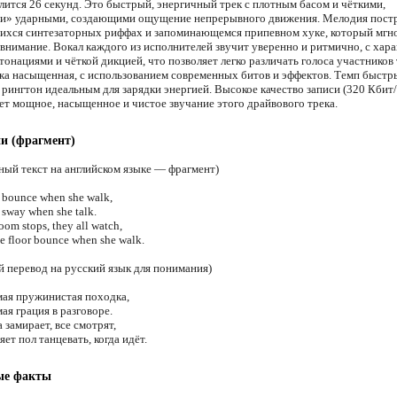
лится 26 секунд. Это быстрый, энергичный трек с плотным басом и чёткими,
» ударными, создающими ощущение непрерывного движения. Мелодия постр
хся синтезаторных риффах и запоминающемся припевном хуке, который мгн
 внимание. Вокал каждого из исполнителей звучит уверенно и ритмично, с хар
тонациями и чёткой дикцией, что позволяет легко различать голоса участников 
а насыщенная, с использованием современных битов и эффектов. Темп быстр
 рингтон идеальным для зарядки энергией. Высокое качество записи (320 Кбит/
ет мощное, насыщенное и чистое звучание этого драйвового трека.
ни (фрагмент)
ный текст на английском языке — фрагмент)
t bounce when she walk,
 sway when she talk.
oom stops, they all watch,
e floor bounce when she walk.
 перевод на русский язык для понимания)
амая пружинистая походка,
мая грация в разговоре.
 замирает, все смотрят,
яет пол танцевать, когда идёт.
ые факты