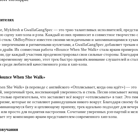
нителях
e, Mykfresh и GwallaGangSpec — это трио талантливых исполнителей, предст
ю сцену хип-хопа и рэпа. Каждый из них привносит в совместное творчество 
 стиль: OhBoyPrince известен своими мелодичными и запоминающимися хука
 энергичными и ритмичными куплетами, а GwallaGangSpec добавляет трекам 
и драйв. Их совместная работа «Bounce When She Walk» стала ярким примеро
ии, где каждый участник продемонстрировал свои сильные стороны. Благодаря
современному звучанию, этот трек быстро привлёк внимание слушателей и стал
 среди любителей качественного рэпа и хип-хопа.
Bounce When She Walk»
n She Walk» (в переводе с английского «Отплясывает, когда она идёт») — это
, энергичный трек, воспевающий уверенность и стиль. Песня описывает женщ
только притягательна, что заставляет всё вокруг «отплясывать» в такт. Это гим
аризме, которые не оставляют равнодушным никого вокруг. Благодаря своему 
оминающемуся биту и цепляющему припеву, трек идеально подходит для вечер
 или просто для поднятия настроения. Сочетание уверенных рэп-партий и ме
лает эту композицию ярким представителем современного хип-хопа.
 звучания