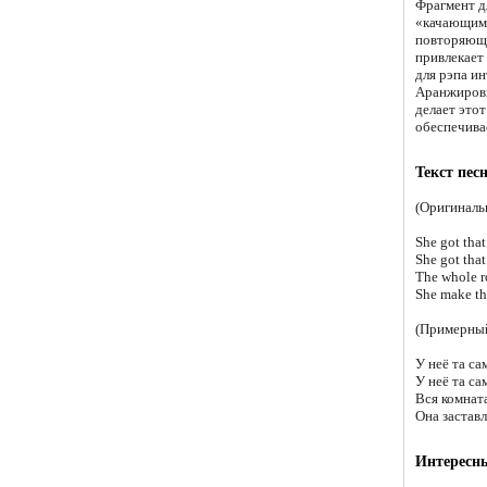
Фрагмент д
«качающими
повторяющи
привлекает
для рэпа ин
Аранжировк
делает этот
обеспечива
Текст пес
(Оригиналь
She got tha
She got that
The whole r
She make th
(Примерный
У неё та с
У неё та са
Вся комната
Она заставл
Интересн