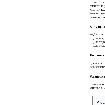
Совместные
смешению р
энергетику
— о харизм
находят отк
Кому подо
— Для покл
— Для тех,
— Для люде
— Для всех,
Техническ
Длительнос
Мб. Форма
Установка
Нажмите на
зайдите в н
📌 Со