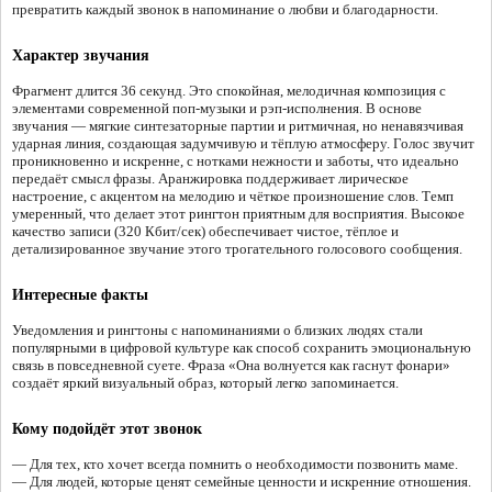
превратить каждый звонок в напоминание о любви и благодарности.
Характер звучания
Фрагмент длится 36 секунд. Это спокойная, мелодичная композиция с
элементами современной поп-музыки и рэп-исполнения. В основе
звучания — мягкие синтезаторные партии и ритмичная, но ненавязчивая
ударная линия, создающая задумчивую и тёплую атмосферу. Голос звучит
проникновенно и искренне, с нотками нежности и заботы, что идеально
передаёт смысл фразы. Аранжировка поддерживает лирическое
настроение, с акцентом на мелодию и чёткое произношение слов. Темп
умеренный, что делает этот рингтон приятным для восприятия. Высокое
качество записи (320 Кбит/сек) обеспечивает чистое, тёплое и
детализированное звучание этого трогательного голосового сообщения.
Интересные факты
Уведомления и рингтоны с напоминаниями о близких людях стали
популярными в цифровой культуре как способ сохранить эмоциональную
связь в повседневной суете. Фраза «Она волнуется как гаснут фонари»
создаёт яркий визуальный образ, который легко запоминается.
Кому подойдёт этот звонок
— Для тех, кто хочет всегда помнить о необходимости позвонить маме.
— Для людей, которые ценят семейные ценности и искренние отношения.