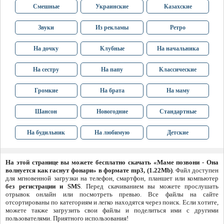
Смешные
Украинские
Казахские
Звуки
Из рекламы
Ретро
На дочку
Клубные
На начальника
На сестру
На папу
Классические
Громкие
На брата
На маму
Шансон
Новогодние
Стандартные
На будильник
На любимую
Детские
На этой странице вы можете бесплатно скачать «Маме позвони - Она
волнуется как гаснут фонари» в формате mp3, (1.22Mb)
. Файл доступен
для мгновенной загрузки на телефон, смартфон, планшет или компьютер
без регистрации и SMS
. Перед скачиванием вы можете прослушать
отрывок онлайн или посмотреть превью. Все файлы на сайте
отсортированы по категориям и легко находятся через поиск. Если хотите,
можете также загрузить свои файлы и поделиться ими с другими
пользователями. Приятного использования!