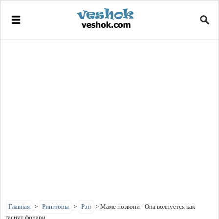
Главная
>
Рингтоны
>
Рэп
>
Маме позвони - Она волнуется как
гаснут фонари