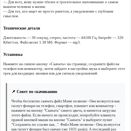
— Для всех, кому нужно тёплое и трогательное напоминание о самом
важном человеке в жизни.
— Для тех, кто ищет не просто рингтон, а уведомление с глубоким
смыслом.
Технические детали
Длительность — 36 секунд, стерео, частота — 44100 Гц, битрейт — 320
Кбит/сек. Файл весит 1.38 Мб. Формат — mp3.
Установка
Нажмите на синюю кнопку «Скачать» на странице, сохраните файл на
телефон или компьютер, затем зайдите в настройки звука и выберите этот
трек для входящих звонков или для сигнала уведомлений.
📌 Совет по скачиванию
Чтобы бесплатно скачать файл Маме позвони - Она волнуется как
гаснут фонари на телефон, смартфон, планшет или компьютер -
нажмите на кнопку "Скачать" синего цвета, и начнется загрузка
этого файла. Если ничего не происходит, попробуйте кликнуть
правой кнопкой мыши на кнопке "Скачать" и выберите пункт
"Сохранить по ссылке как...". Файл Маме позвони - Она волнуется
как гаснут фонари был скачан уже 1031 раз(а). А последний раз