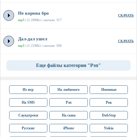
Не корона бро
СКАЧАТЬ
mp3
| (1.28Mb) | скачали: 317
Дал-дал ушел
СКАЧАТЬ
mp3
| (1.22Mb) | скачали: 300
Еще файлы категории "Рэп"
Из игр
На любимого
Именные
На SMS
Рэп
Рок
Саундтреки
На сына
DubStep
Русские
iPhone
Nokia