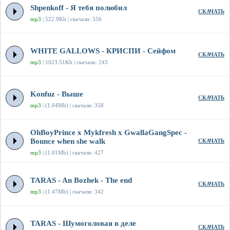
Shpenkoff - Я тебя полюбил
СКАЧАТЬ
mp3
| 522.9Kb | скачали: 556
WHITE GALLOWS - КРИСПИ - Сейфом
СКАЧАТЬ
mp3
| 1023.51Kb | скачали: 243
Konfuz - Выше
СКАЧАТЬ
mp3
| (1.04Mb) | скачали: 358
OhBoyPrince x Mykfresh x GwallaGangSpec -
Bounce when she walk
СКАЧАТЬ
mp3
| (1.01Mb) | скачали: 427
TARAS - An Bozhek - The end
СКАЧАТЬ
mp3
| (1.47Mb) | скачали: 342
TARAS - Шумоголовая в деле
СКАЧАТЬ