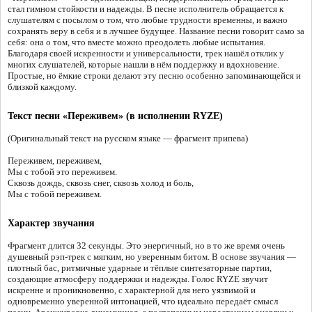
стал гимном стойкости и надежды. В песне исполнитель обращается к
слушателям с посылом о том, что любые трудности временны, и важно
сохранять веру в себя и в лучшее будущее. Название песни говорит само за
себя: она о том, что вместе можно преодолеть любые испытания.
Благодаря своей искренности и универсальности, трек нашёл отклик у
многих слушателей, которые нашли в нём поддержку и вдохновение.
Простые, но ёмкие строки делают эту песню особенно запоминающейся и
близкой каждому.
Текст песни «Переживем» (в исполнении RYZE)
(Оригинальный текст на русском языке — фрагмент припева)
Переживем, переживем,
Мы с тобой это переживем.
Сквозь дождь, сквозь снег, сквозь холод и боль,
Мы с тобой переживем.
Характер звучания
Фрагмент длится 32 секунды. Это энергичный, но в то же время очень
душевный рэп-трек с мягким, но уверенным битом. В основе звучания —
плотный бас, ритмичные ударные и тёплые синтезаторные партии,
создающие атмосферу поддержки и надежды. Голос RYZE звучит
искренне и проникновенно, с характерной для него уязвимой и
одновременно уверенной интонацией, что идеально передаёт смысл