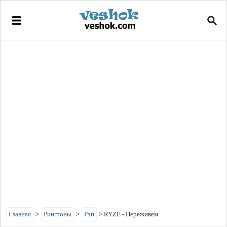
Главная
>
Рингтоны
>
Рэп
>
RYZE - Переживем