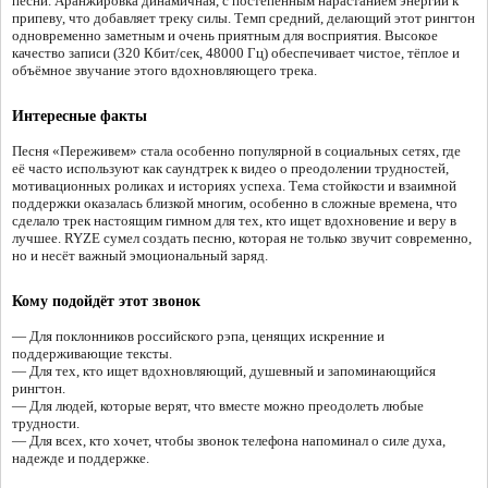
песни. Аранжировка динамичная, с постепенным нарастанием энергии к
припеву, что добавляет треку силы. Темп средний, делающий этот рингтон
одновременно заметным и очень приятным для восприятия. Высокое
качество записи (320 Кбит/сек, 48000 Гц) обеспечивает чистое, тёплое и
объёмное звучание этого вдохновляющего трека.
Интересные факты
Песня «Переживем» стала особенно популярной в социальных сетях, где
её часто используют как саундтрек к видео о преодолении трудностей,
мотивационных роликах и историях успеха. Тема стойкости и взаимной
поддержки оказалась близкой многим, особенно в сложные времена, что
сделало трек настоящим гимном для тех, кто ищет вдохновение и веру в
лучшее. RYZE сумел создать песню, которая не только звучит современно,
но и несёт важный эмоциональный заряд.
Кому подойдёт этот звонок
— Для поклонников российского рэпа, ценящих искренние и
поддерживающие тексты.
— Для тех, кто ищет вдохновляющий, душевный и запоминающийся
рингтон.
— Для людей, которые верят, что вместе можно преодолеть любые
трудности.
— Для всех, кто хочет, чтобы звонок телефона напоминал о силе духа,
надежде и поддержке.