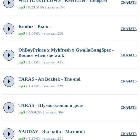
WHITE GALLOWS - КРИСПИ - Сейфом
СКАЧАТЬ
mp3
| 1023.51Kb | скачали: 240
Konfuz - Выше
СКАЧАТЬ
mp3
| (1.04Mb) | скачали: 356
OhBoyPrince x Mykfresh x GwallaGangSpec -
Bounce when she walk
СКАЧАТЬ
mp3
| (1.01Mb) | скачали: 425
TARAS - An Bozhek - The end
СКАЧАТЬ
mp3
| (1.47Mb) | скачали: 339
TARAS - Шумоголовая в деле
СКАЧАТЬ
mp3
| 799.02Kb | скачали: 364
YADDAY - Экспайн - Матрица
СКАЧАТЬ
mp3
| (1.23Mb) | скачали: 251