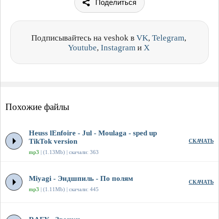
Поделиться
Подписывайтесь на veshok в
VK
,
Telegram
,
Youtube
,
Instagram
и
X
Похожие файлы
Heuss lEnfoirе - Jul - Moulaga - sped up
TikTok version
СКАЧАТЬ
mp3
| (1.13Mb) | скачали: 363
Miyagi - Эндшпиль - По полям
СКАЧАТЬ
mp3
| (1.11Mb) | скачали: 445