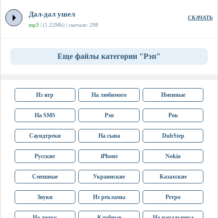
Дал-дал ушел
СКАЧАТЬ
mp3
| (1.22Mb) | скачали: 298
Еще файлы категории "Рэп"
Из игр
На любимого
Именные
На SMS
Рэп
Рок
Саундтреки
На сына
DubStep
Русские
iPhone
Nokia
Смешные
Украинские
Казахские
Звуки
Из рекламы
Ретро
На дочку
Клубные
На начальника