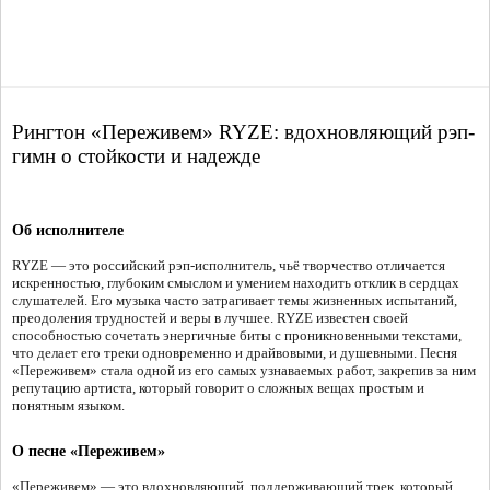
Рингтон «Переживем» RYZE: вдохновляющий рэп-
гимн о стойкости и надежде
Об исполнителе
RYZE — это российский рэп-исполнитель, чьё творчество отличается
искренностью, глубоким смыслом и умением находить отклик в сердцах
слушателей. Его музыка часто затрагивает темы жизненных испытаний,
преодоления трудностей и веры в лучшее. RYZE известен своей
способностью сочетать энергичные биты с проникновенными текстами,
что делает его треки одновременно и драйвовыми, и душевными. Песня
«Переживем» стала одной из его самых узнаваемых работ, закрепив за ним
репутацию артиста, который говорит о сложных вещах простым и
понятным языком.
О песне «Переживем»
«Переживем» — это вдохновляющий, поддерживающий трек, который