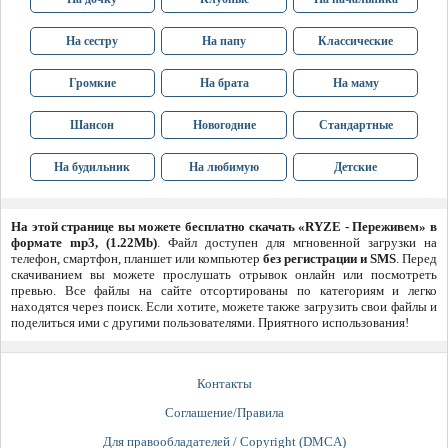
На сестру
На папу
Классические
Громкие
На брата
На маму
Шансон
Новогодние
Стандартные
На будильник
На любимую
Детские
На этой странице вы можете бесплатно скачать «RYZE - Переживем» в
формате mp3, (1.22Mb)
. Файл доступен для мгновенной загрузки на
телефон, смартфон, планшет или компьютер
без регистрации и SMS
. Перед
скачиванием вы можете прослушать отрывок онлайн или посмотреть
превью. Все файлы на сайте отсортированы по категориям и легко
находятся через поиск. Если хотите, можете также загрузить свои файлы и
поделиться ими с другими пользователями. Приятного использования!
Контакты
Соглашение/Правила
Для правообладателей / Copyright (DMCA)