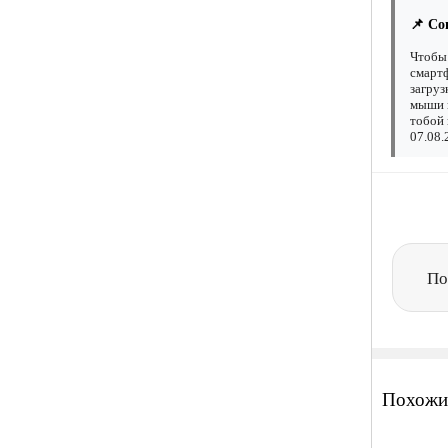
📌 Со
Чтобы 
смартф
загруз
мыши н
тобой 
07.08.
По
Похожи