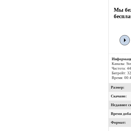
Мы беж
беспла
Информаци
Каналы: Ste
Частота: 4
Битрейт:
32
Время: 00:
Размер:
Скачано:
Недавнее с
Время доба
Формат: