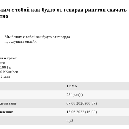
им с тобой как будто от гепарда рингтон скачать
тно
Мы бежим с тобой как будто от гепарда
прослушать онлайн
я о трэке:
reo
4100 Гц
0 Кбит/сек.
42 мин
1.6Mb
284 раз(а)
качивание:
07.08.2026 (00:37)
вления:
15.06.2022 (16:08)
mp3