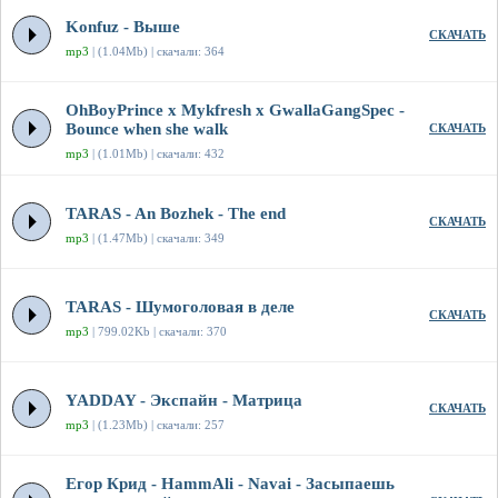
Konfuz - Выше
СКАЧАТЬ
mp3
| (1.04Mb) | скачали: 364
OhBoyPrince x Mykfresh x GwallaGangSpec -
Bounce when she walk
СКАЧАТЬ
mp3
| (1.01Mb) | скачали: 432
TARAS - An Bozhek - The end
СКАЧАТЬ
mp3
| (1.47Mb) | скачали: 349
TARAS - Шумоголовая в деле
СКАЧАТЬ
mp3
| 799.02Kb | скачали: 370
YADDAY - Экспайн - Матрица
СКАЧАТЬ
mp3
| (1.23Mb) | скачали: 257
Егор Крид - HammAli - Navai - Засыпаешь