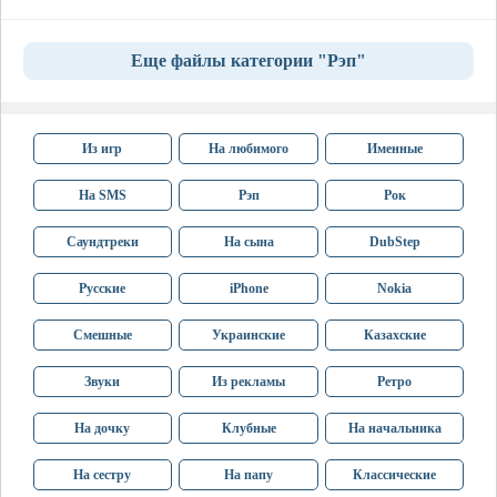
Еще файлы категории "Рэп"
Из игр
На любимого
Именные
На SMS
Рэп
Рок
Саундтреки
На сына
DubStep
Русские
iPhone
Nokia
Смешные
Украинские
Казахские
Звуки
Из рекламы
Ретро
На дочку
Клубные
На начальника
На сестру
На папу
Классические