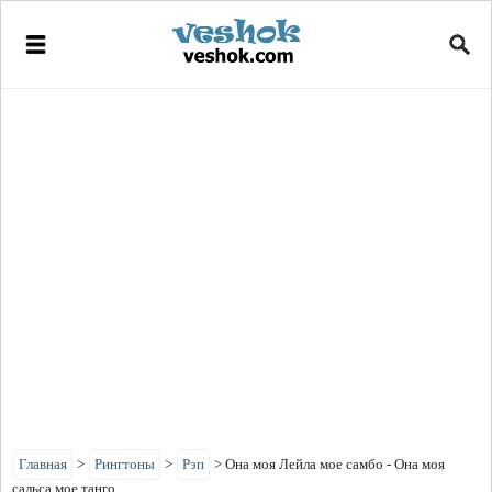
Главная
>
Рингтоны
>
Рэп
>
Она моя Лейла мое самбо - Она моя
сальса мое танго