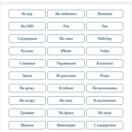
Из игр
На любимого
Именные
На SMS
Рэп
Рок
Саундтреки
На сына
DubStep
Русские
iPhone
Nokia
Смешные
Украинские
Казахские
Звуки
Из рекламы
Ретро
На дочку
Клубные
На начальника
На сестру
На папу
Классические
Громкие
На брата
На маму
Шансон
Новогодние
Стандартные