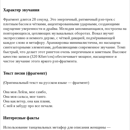
Характер звучания
Фрагмент длится 28 секунд. Это энергичный, ритмичный рэп-трек с
плотным басом и чёткими, акцентированными ударными, создающими
ощущение уверенности и драйва. Мелодия запоминающаяся, построена на
повторяющихся, цепляющих музыкальных оборотах. Вокал звучит
экспрессивно и немного дерзко, с чёткой дикцией, подчёркивающей
каждое слово и метафору. Аранжировка минималистична, но насыщена
синтезаторными элементами, добавляющими современное звучание. Темп
быстрый, что делает этот рингтон очень энергичным и заметным. Высокое
качество записи (320 Кбит/сек) обеспечивает мощное, насыщенное и
чистое звучание этого яркого рэп-фрагмента.
Текст песни (фрагмент)
(Оригинальный текст на русском языке — фрагмент)
Она моя Лейла, мое самбо,
Она моя сальса, мое танго.
Она как ветер, она как пламя,
С ней я забуду про все печали.
Интересные факты
Использование танцевальных метафор для описания женщины —