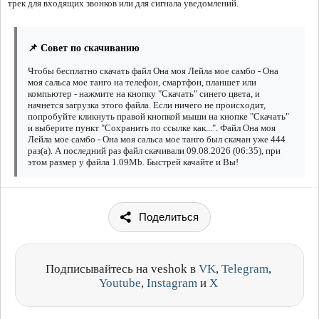
трек для входящих звонков или для сигнала уведомлений.
📌 Совет по скачиванию
Чтобы бесплатно скачать файл Она моя Лейла мое самбо - Она
моя сальса мое танго на телефон, смартфон, планшет или
компьютер - нажмите на кнопку "Скачать" синего цвета, и
начнется загрузка этого файла. Если ничего не происходит,
попробуйте кликнуть правой кнопкой мыши на кнопке "Скачать"
и выберите пункт "Сохранить по ссылке как...". Файл Она моя
Лейла мое самбо - Она моя сальса мое танго был скачан уже 444
раз(а). А последний раз файл скачивали 09.08.2026 (06:35), при
этом размер у файла 1.09Mb. Быстрей качайте и Вы!
Поделиться
Подписывайтесь на veshok в
VK
,
Telegram
,
Youtube
,
Instagram
и
X