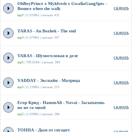
OhBoyPrince x Mykfresh x GwallaGangSpec -
Bounce when she walk
СКАЧАТЬ
mp3
| (1.01Mb) | скачали: 432
TARAS - An Bozhek - The end
СКАЧАТЬ
mp3
| (1.47Mb) | скачали: 347
TARAS - Шумоголовая в деле
СКАЧАТЬ
mp3
| 799.02Kb | скачали: 369
YADDAY - Экспайн - Матрица
СКАЧАТЬ
mp3
| (1.23Mb) | скачали: 255
Егор Крид - HammAli - Navai - Засыпаешь
но не со мной
СКАЧАТЬ
mp3
| (1.03Mb) | скачали: 286
ТОННА - Дым от сигарет