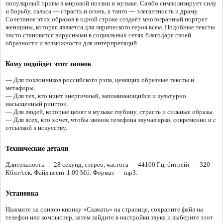
популярный приём в мировой поэзии и музыке. Самбо символизирует силу
и борьбу, сальса — страсть и огонь, а танго — элегантность и драму.
Сочетание этих образов в одной строке создаёт многогранный портрет
женщины, которая является для лирического героя всем. Подобные тексты
часто становятся вирусными в социальных сетях благодаря своей
образности и возможности для интерпретаций.
Кому подойдёт этот звонок
— Для поклонников российского рэпа, ценящих образные тексты и
метафоры.
— Для тех, кто ищет энергичный, запоминающийся и культурно
насыщенный рингтон.
— Для людей, которые ценят в музыке глубину, страсть и сильные образы.
— Для всех, кто хочет, чтобы звонок телефона звучал ярко, современно и с
отсылкой к искусству.
Технические детали
Длительность — 28 секунд, стерео, частота — 44100 Гц, битрейт — 320
Кбит/сек. Файл весит 1.09 Мб. Формат — mp3.
Установка
Нажмите на синюю кнопку «Скачать» на странице, сохраните файл на
телефон или компьютер, затем зайдите в настройки звука и выберите этот