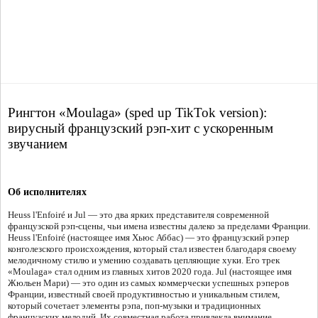
Рингтон «Moulaga» (sped up TikTok version):
вирусный французский рэп-хит с ускоренным
звучанием
Об исполнителях
Heuss l'Enfoiré и Jul — это два ярких представителя современной
французской рэп-сцены, чьи имена известны далеко за пределами Франции.
Heuss l'Enfoiré (настоящее имя Хьюс Аббас) — это французский рэпер
конголезского происхождения, который стал известен благодаря своему
мелодичному стилю и умению создавать цепляющие хуки. Его трек
«Moulaga» стал одним из главных хитов 2020 года. Jul (настоящее имя
Жюльен Мари) — это один из самых коммерчески успешных рэперов
Франции, известный своей продуктивностью и уникальным стилем,
который сочетает элементы рэпа, поп-музыки и традиционных
французских мелодий. Их совместная работа привлекла внимание