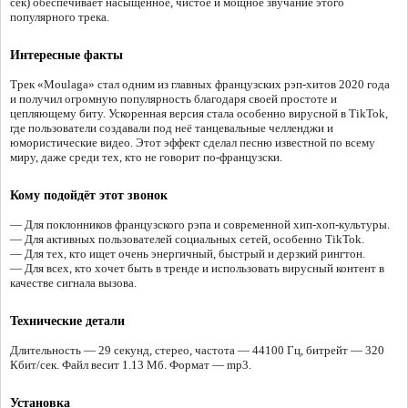
сек) обеспечивает насыщенное, чистое и мощное звучание этого
популярного трека.
Интересные факты
Трек «Moulaga» стал одним из главных французских рэп-хитов 2020 года
и получил огромную популярность благодаря своей простоте и
цепляющему биту. Ускоренная версия стала особенно вирусной в TikTok,
где пользователи создавали под неё танцевальные челленджи и
юмористические видео. Этот эффект сделал песню известной по всему
миру, даже среди тех, кто не говорит по-французски.
Кому подойдёт этот звонок
— Для поклонников французского рэпа и современной хип-хоп-культуры.
— Для активных пользователей социальных сетей, особенно TikTok.
— Для тех, кто ищет очень энергичный, быстрый и дерзкий рингтон.
— Для всех, кто хочет быть в тренде и использовать вирусный контент в
качестве сигнала вызова.
Технические детали
Длительность — 29 секунд, стерео, частота — 44100 Гц, битрейт — 320
Кбит/сек. Файл весит 1.13 Мб. Формат — mp3.
Установка