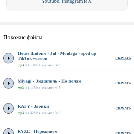
Youtube
,
Instagram
и
X
Похожие файлы
Heuss lEnfoirе - Jul - Moulaga - sped up
TikTok version
СКАЧАТЬ
mp3
| (1.13Mb) | скачали: 368
Miyagi - Эндшпиль - По полям
СКАЧАТЬ
mp3
| (1.11Mb) | скачали: 447
RAFY - Звонки
СКАЧАТЬ
mp3
| (1.32Mb) | скачали: 342
RYZE - Переживем
СКАЧАТЬ