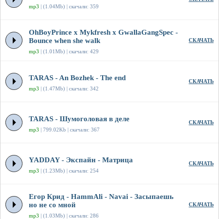
mp3
| (1.04Mb) | скачали: 359
OhBoyPrince x Mykfresh x GwallaGangSpec -
Bounce when she walk
СКАЧАТЬ
mp3
| (1.01Mb) | скачали: 429
TARAS - An Bozhek - The end
СКАЧАТЬ
mp3
| (1.47Mb) | скачали: 342
TARAS - Шумоголовая в деле
СКАЧАТЬ
mp3
| 799.02Kb | скачали: 367
YADDAY - Экспайн - Матрица
СКАЧАТЬ
mp3
| (1.23Mb) | скачали: 254
Егор Крид - HammAli - Navai - Засыпаешь
но не со мной
СКАЧАТЬ
mp3
| (1.03Mb) | скачали: 286