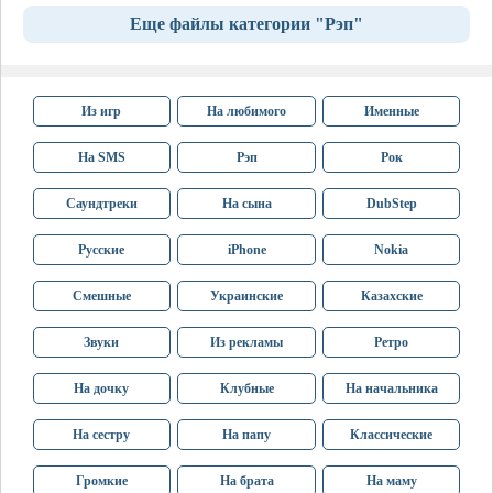
Еще файлы категории "Рэп"
Из игр
На любимого
Именные
На SMS
Рэп
Рок
Саундтреки
На сына
DubStep
Русские
iPhone
Nokia
Смешные
Украинские
Казахские
Звуки
Из рекламы
Ретро
На дочку
Клубные
На начальника
На сестру
На папу
Классические
Громкие
На брата
На маму