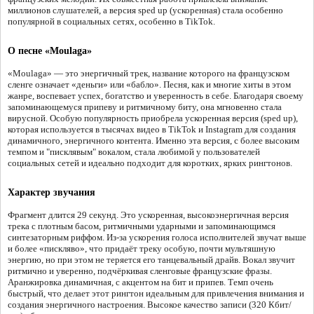
миллионов слушателей, а версия sped up (ускоренная) стала особенно
популярной в социальных сетях, особенно в TikTok.
О песне «Moulaga»
«Moulaga» — это энергичный трек, название которого на французском
сленге означает «деньги» или «бабло». Песня, как и многие хиты в этом
жанре, воспевает успех, богатство и уверенность в себе. Благодаря своему
запоминающемуся припеву и ритмичному биту, она мгновенно стала
вирусной. Особую популярность приобрела ускоренная версия (sped up),
которая используется в тысячах видео в TikTok и Instagram для создания
динамичного, энергичного контента. Именно эта версия, с более высоким
темпом и "писклявым" вокалом, стала любимой у пользователей
социальных сетей и идеально подходит для коротких, ярких рингтонов.
Характер звучания
Фрагмент длится 29 секунд. Это ускоренная, высокоэнергичная версия
трека с плотным басом, ритмичными ударными и запоминающимся
синтезаторным риффом. Из-за ускорения голоса исполнителей звучат выше
и более «пискляво», что придаёт треку особую, почти мультяшную
энергию, но при этом не теряется его танцевальный драйв. Вокал звучит
ритмично и уверенно, подчёркивая сленговые французские фразы.
Аранжировка динамичная, с акцентом на бит и припев. Темп очень
быстрый, что делает этот рингтон идеальным для привлечения внимания и
создания энергичного настроения. Высокое качество записи (320 Кбит/