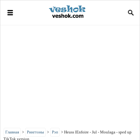
Главная
>
Рингтоны
>
Рэп
>
Heuss lEnfoirе - Jul - Moulaga - sped up
TikTok version