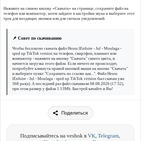
Нажмите на синюю кнопку «Скачать» на странице, сохраните файл на
телефон или компьютер, затем зайдите в настройки звука и выберите этот
трек для входящих звонков или для сигнала уведомлений.
📌 Совет по скачиванию
Чтобы бесплатно скачать файл Heuss lEnfoirе - Jul - Moulaga -
sped up TikTok version на телефон, смартфон, планшет или
компьютер - нажмите на кнопку "Скачать" синего цвета, и
начнется загрузка этого файла. Если ничего не происходит,
попробуйте кликнуть правой кнопкой мыши на кнопке "Скачать"
и выберите пункт "Сохранить по ссылке как...". Файл Heuss
lEnfoirе - Jul - Moulaga - sped up TikTok version был скачан уже
368 раз(а). А последний раз файл скачивали 08.08.2026 (17:52),
при этом размер у файла 1.13Mb. Быстрей качайте и Вы!
Поделиться
Подписывайтесь на veshok в
VK
,
Telegram
,