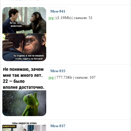
Мем-941
jpg
| (1.19Mb) | скачали: 51
Мем-935
jpg
| 777.73Kb | скачали: 107
Мем-937