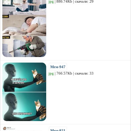
jpg
| 886.74Kb | скачали: 29
Мем-947
jpg
| 766.57Kb | скачали: 33
Мем-921