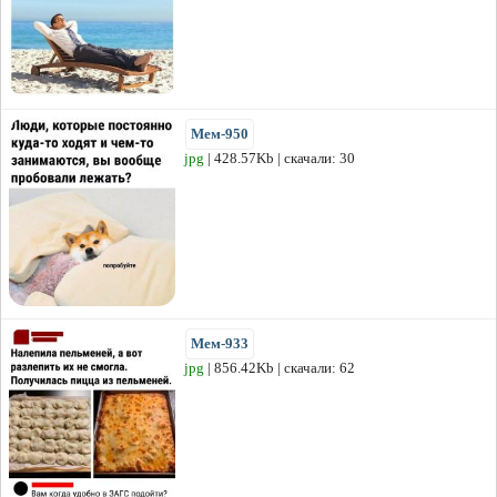
Мем-950
jpg
| 428.57Kb | скачали: 30
Мем-933
jpg
| 856.42Kb | скачали: 62