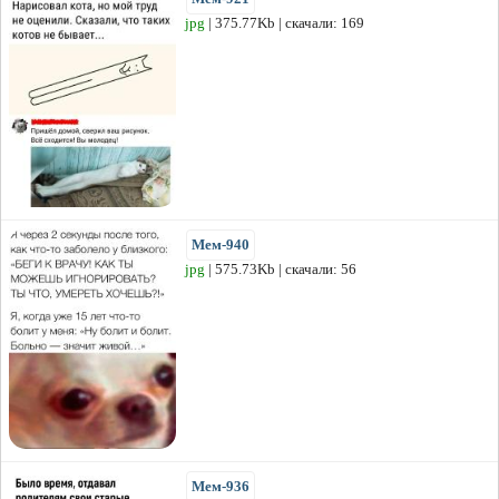
jpg
| 375.77Kb | скачали: 169
Мем-940
jpg
| 575.73Kb | скачали: 56
Мем-936