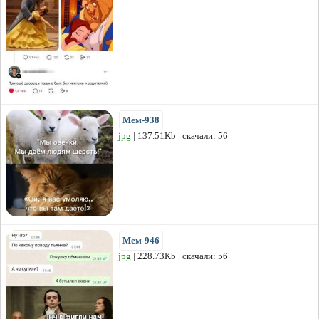
Мем-938
jpg
| 137.51Kb | скачали: 56
Мем-946
jpg
| 228.73Kb | скачали: 56