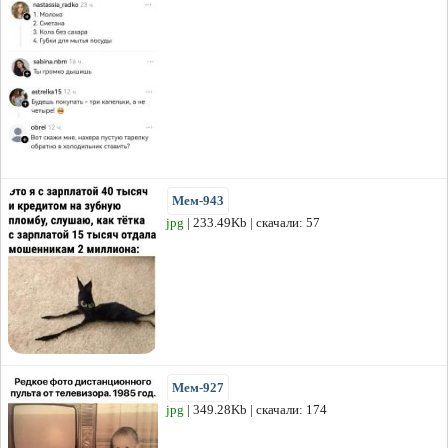
Мем-943
jpg
| 233.49Kb | скачали: 57
Мем-927
jpg
| 349.28Kb | скачали: 174