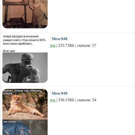
Мем-948
jpg
| 255.73Kb | скачали: 57
Мем-949
jpg
| 336.15Kb | скачали: 54