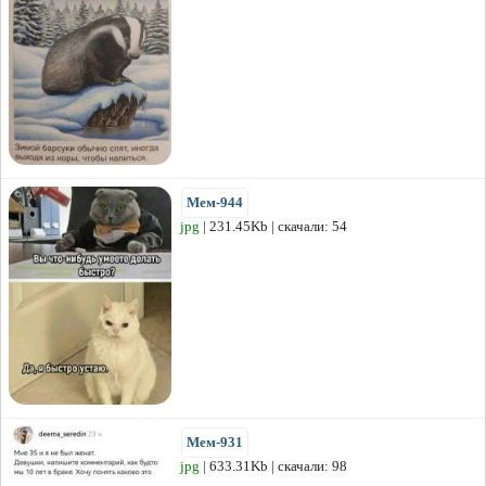
Мем-944
jpg
| 231.45Kb | скачали: 54
Мем-931
jpg
| 633.31Kb | скачали: 98