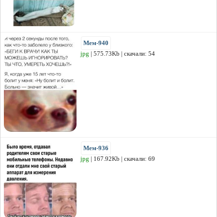
Мем-940
jpg
| 575.73Kb | скачали: 54
Мем-936
jpg
| 167.92Kb | скачали: 69