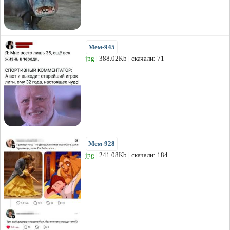
Мем-945
jpg
| 388.02Kb | скачали: 71
Мем-928
jpg
| 241.08Kb | скачали: 184