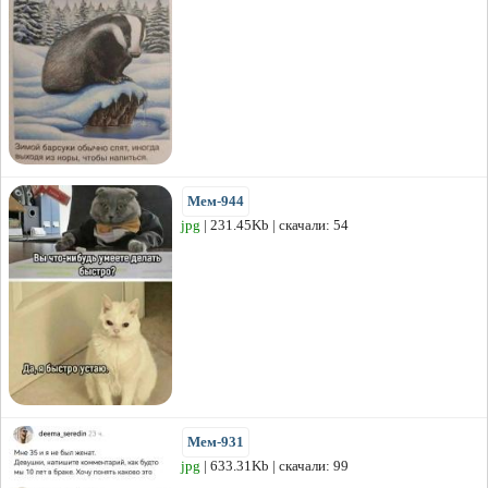
Мем-944
jpg
| 231.45Kb | скачали: 54
Мем-931
jpg
| 633.31Kb | скачали: 99