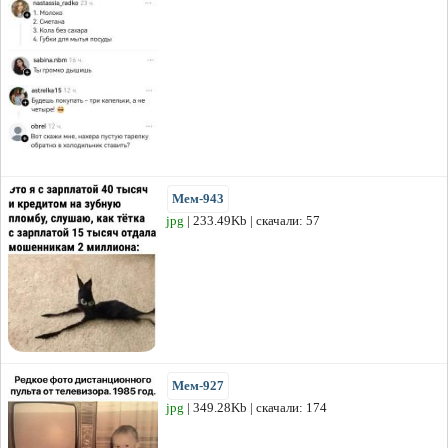
Мем-943
jpg
| 233.49Kb | скачали: 57
Мем-927
jpg
| 349.28Kb | скачали: 174