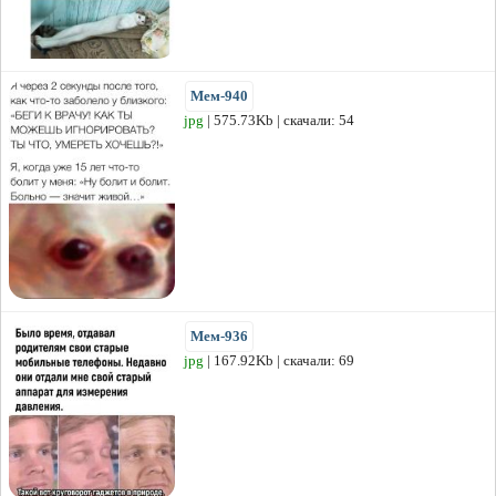
Мем-940
jpg
| 575.73Kb | скачали: 54
Мем-936
jpg
| 167.92Kb | скачали: 69