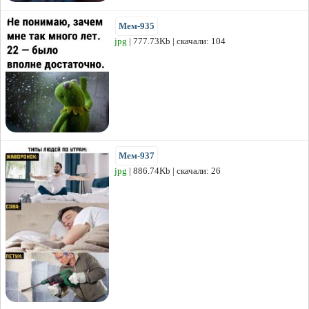
Мем-935
jpg
| 777.73Kb | скачали: 104
Мем-937
jpg
| 886.74Kb | скачали: 26