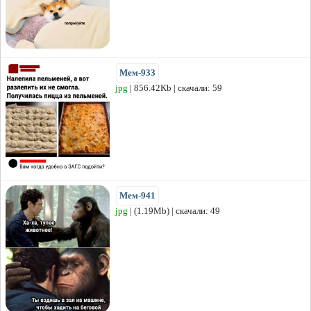
Мем-933
jpg
| 856.42Kb | скачали: 59
Мем-941
jpg
| (1.19Mb) | скачали: 49