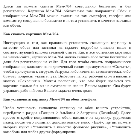
Здесь вы можете скачать Мем-704 совершенно бесплатно и без
регистрации. Картинка Мем-704 обязательно вам понравится! Обои с
изображением Мем-704 можно скачать на вам смартфон, телефон или
компьютер совершенно бесплатно и потом установить в качестве заставки
или обоев.
Как скачать картинку Мем-704
Инструкцию о том, как правильно установить скачанную картинку в
качестве обоев или заставки на гаджете подробно описана выше в
соответствующей вспомогательной статье. Как и все остальные картинки
на нашем сайте, картинку Мем-704 можно скачать абсолютно бесплатно и
даже без регистрации на сайте. Для того чтобы скачать понравившееся
изображение, кликните на подсвеченный синим прямоугольник «Скачать»,
чтобы приступить к загрузке. Загрузка либо начнется автоматически, либо
браузер попросит указать путь. Выберите папку/ рабочий стол и нажмите
кнопку «Сохранить». Можем поспорить, что вам будет нравится эта
картинка сколько бы вы не смотрели на нее на Вашем гаджете. Она будет
украшать рабочий стол Вашего гаджета очень долго.
Как установить картинку Мем-704 на обои телефона
Чтобы установить скачанную картинку на обои вашего устройства,
перейдите в раздел «Галерея > Альбомы > Загрузки» (Download). Далее
просто откройте понравившиеся обои, нажмите на картинку, удерживая
палец, после чего появится дополнительное меню «Ещё», где вы можете
выбрать пункт «Установить в качестве фонового рисунка», «Установить
как обои» или любая другая формулировка.