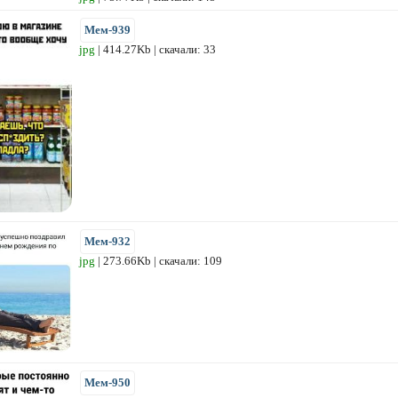
Мем-939
jpg
| 414.27Kb | скачали: 33
Мем-932
jpg
| 273.66Kb | скачали: 109
Мем-950