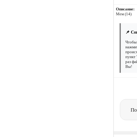
Описание:
Мем (14)
📌 Со
Чтобы 
нажмит
происх
пункт 
раз фа
Вы!
По