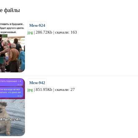
е файлы
Мем-924
jpg
| 286.72Kb | скачали: 163
Мем-942
jpg
| 851.95Kb | скачали: 27