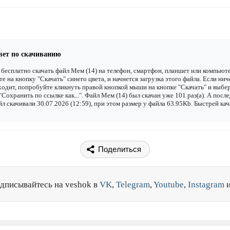
вет по скачиванию
бесплатно скачать файл Мем (14) на телефон, смартфон, планшет или компьюте
е на кнопку "Скачать" синего цвета, и начнется загрузка этого файла. Если нич
одит, попробуйте кликнуть правой кнопкой мыши на кнопке "Скачать" и выбе
"Сохранить по ссылке как...". Файл Мем (14) был скачан уже 101 раз(а). А посл
йл скачивали 30.07.2026 (12:59), при этом размер у файла 63.95Kb. Быстрей кач
Поделиться
дписывайтесь на veshok в
VK
,
Telegram
,
Youtube
,
Instagram