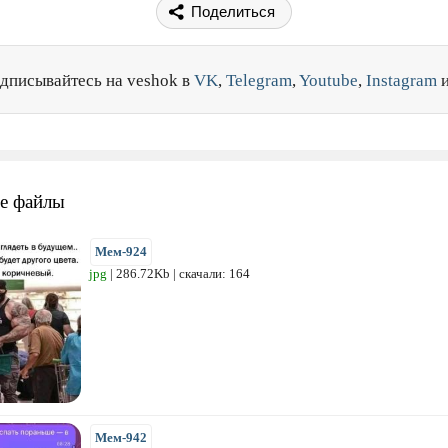
Поделиться
дписывайтесь на veshok в
VK
,
Telegram
,
Youtube
,
Instagram
е файлы
Мем-924
jpg
| 286.72Kb | скачали: 164
Мем-942