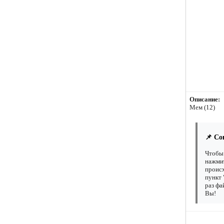
Описание:
Мем (12)
📌 Со
Чтобы 
нажмит
происх
пункт 
раз фа
Вы!