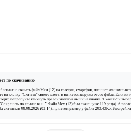
вет по скачиванию
бесплатно скачать файл Мем (12) на телефон, смартфон, планшет или компьюте
е на кнопку "Скачать" синего цвета, и начнется загрузка этого файла. Если нич
одит, попробуйте кликнуть правой кнопкой мыши на кнопке "Скачать" и выбе
"Сохранить по ссылке как...". Файл Мем (12) был скачан уже 119 раз(а). А посл
йл скачивали 08.08.2026 (03:14), при этом размер у файла 203.43Kb. Быстрей к